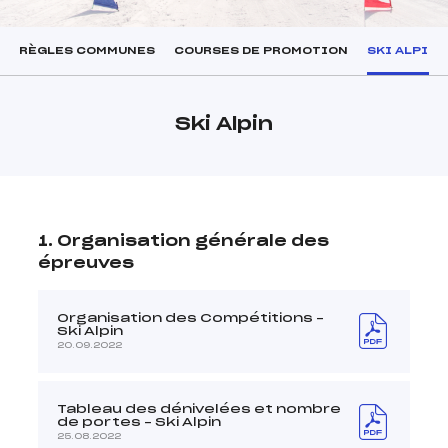
RÈGLES COMMUNES
COURSES DE PROMOTION
SKI ALPIN
foi(s) le ski
Ski Alpin
1. Organisation générale des
épreuves
Organisation des Compétitions –
Ski Alpin
20.09.2022
Tableau des dénivelées et nombre
de portes – Ski Alpin
25.08.2022