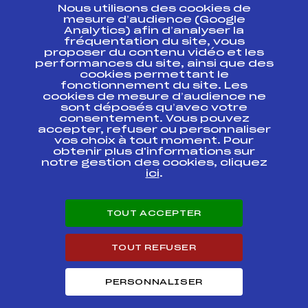
Nous utilisons des cookies de
ESPACE PRESSE
mesure d’audience (Google
Analytics) afin d’analyser la
fréquentation du site, vous
Ressources
proposer du contenu vidéo et les
performances du site, ainsi que des
Pass’Neige
cookies permettant le
Projet sportif fédéral
fonctionnement du site. Les
cookies de mesure d’audience ne
Projet de performance fédéral
sont déposés qu’avec votre
Antidopage
consentement. Vous pouvez
Pôle Développement, Formation, Suivi
accepter, refuser ou personnaliser
Scientifique
vos choix à tout moment. Pour
Listes ministérielles
obtenir plus d'informations sur
notre gestion des cookies, cliquez
Pôle vie de l’athlète
ici
.
Enseignement professionnel
Informatique et chronométrage
Circuits
TOUT ACCEPTER
Carrières
Développement des habiletés mentales
TOUT REFUSER
PERSONNALISER
© 2026 Fédération Française de Ski
Mentions légales
Politique de