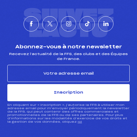
SUIVEZ
L'ACTU
Abonnez-vous à notre newsletter
Recevez l’actualité de la FFS, des clubs et des Équipes
de France.
Inscription
En cliquant sur « inscription », j’autorise la FFS à utiliser mon
adresse email pour m’envoyer périodiquement la newsletter
de la FFS, qui peut contenir des offres commerciales et
promotionnelles de la FFS ou de ses partenaires. Pour plus
d’informations sur les modalités d’exercice de vos droits et
la gestion de vos données, cliquez
ici