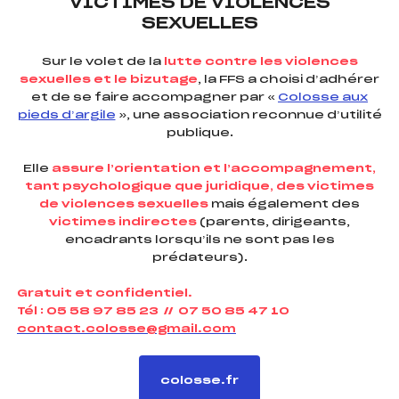
VICTIMES DE VIOLENCES
SEXUELLES
Sur le volet de la
lutte contre les violences
sexuelles et le bizutage
, la FFS a choisi d’adhérer
et de se faire accompagner par «
Colosse aux
pieds d’argile
», une association reconnue d’utilité
publique.
Elle
assure l’orientation et l’accompagnement,
tant psychologique que juridique, des victimes
de violences sexuelles
mais également des
victimes indirectes
(parents, dirigeants,
encadrants lorsqu’ils ne sont pas les
prédateurs).
Gratuit et confidentiel.
Tél :
05 58 97 85 23 // 07 50 85 47 10
contact.colosse@gmail.com
colosse.fr