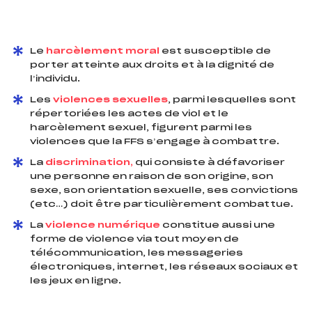
Le
harcèlement moral
est susceptible de
porter atteinte aux droits et à la dignité de
l’individu.
Les
violences sexuelles
, parmi lesquelles sont
répertoriées les actes de viol et le
harcèlement sexuel, figurent parmi les
violences que la FFS s’engage à combattre.
La
discrimination,
qui consiste à défavoriser
une personne en raison de son origine, son
sexe, son orientation sexuelle, ses convictions
(etc…) doit être particulièrement combattue.
La
violence numérique
constitue aussi une
forme de violence via tout moyen de
télécommunication, les messageries
électroniques, internet, les réseaux sociaux et
les jeux en ligne.