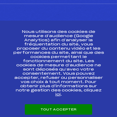
CONTACT
Nous utilisons des cookies de
ESPACE PRESSE
mesure d’audience (Google
Analytics) afin d’analyser la
fréquentation du site, vous
Ressources
proposer du contenu vidéo et les
performances du site, ainsi que des
Pass’Neige
cookies permettant le
Projet sportif fédéral
fonctionnement du site. Les
cookies de mesure d’audience ne
Projet de performance fédéral
sont déposés qu’avec votre
Antidopage
consentement. Vous pouvez
Pôle Développement, Formation, Suivi
accepter, refuser ou personnaliser
Scientifique
vos choix à tout moment. Pour
Listes ministérielles
obtenir plus d'informations sur
notre gestion des cookies, cliquez
Pôle vie de l’athlète
ici
.
Enseignement professionnel
Informatique et chronométrage
Circuits
TOUT ACCEPTER
Carrières