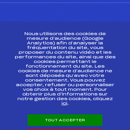
CONTACT
Nous utilisons des cookies de
ESPACE PRESSE
mesure d’audience (Google
Analytics) afin d’analyser la
fréquentation du site, vous
Ressources
proposer du contenu vidéo et les
performances du site, ainsi que des
Pass’Neige
cookies permettant le
Projet sportif fédéral
fonctionnement du site. Les
cookies de mesure d’audience ne
Projet de performance fédéral
sont déposés qu’avec votre
Antidopage
consentement. Vous pouvez
Pôle Développement, Formation, Suivi
accepter, refuser ou personnaliser
Scientifique
vos choix à tout moment. Pour
Listes ministérielles
obtenir plus d'informations sur
notre gestion des cookies, cliquez
Pôle vie de l’athlète
ici
.
Enseignement professionnel
Informatique et chronométrage
Circuits
TOUT ACCEPTER
Carrières