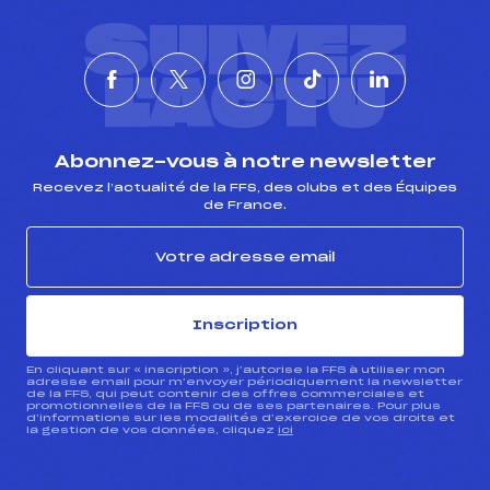
SUIVEZ
L'ACTU
Abonnez-vous à notre newsletter
Recevez l’actualité de la FFS, des clubs et des Équipes
de France.
Inscription
En cliquant sur « inscription », j’autorise la FFS à utiliser mon
adresse email pour m’envoyer périodiquement la newsletter
de la FFS, qui peut contenir des offres commerciales et
promotionnelles de la FFS ou de ses partenaires. Pour plus
d’informations sur les modalités d’exercice de vos droits et
la gestion de vos données, cliquez
ici