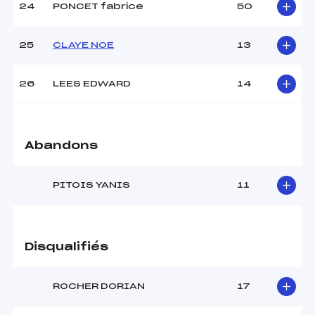
24
PONCET fabrice
50
25
CLAYE NOE
13
26
LEES EDWARD
14
Abandons
PITOIS YANIS
11
Disqualifiés
ROCHER DORIAN
17