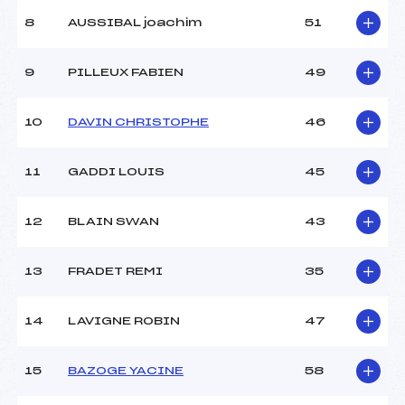
8
AUSSIBAL joachim
51
9
PILLEUX FABIEN
49
10
DAVIN CHRISTOPHE
46
11
GADDI LOUIS
45
12
BLAIN SWAN
43
13
FRADET REMI
35
14
LAVIGNE ROBIN
47
15
BAZOGE YACINE
58