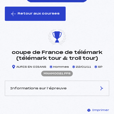
Retour aux courses
foi(s) le ski
coupe de France de télémark
(télémark tour & troll tour)
AURIS EN OISANS
Hommes
22/01/11
SP
MNAM0021.FFS
Informations sur l’épreuve
JURY DE COMPÉTITION
Imprimer
Délégué Technique :
–