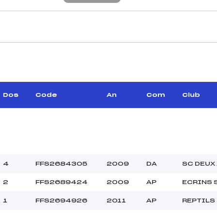
CARACTÉRISTIQU
–
Piste :
–
Altitude départ :
–
Altitude arrivée :
Dos
Code
An
Com
Club
–
Dénivelé :
Homologation :
MANCHE 2
–
Nombre de portes :
4
FFS2684305
2009
DA
SC DEUX
–
Heure de départ :
2
FFS2689424
2009
AP
ECRINS
–
Traceur :
–
Température départ
1
FFS2694926
2011
AP
REPTILS
–
Température arrivée