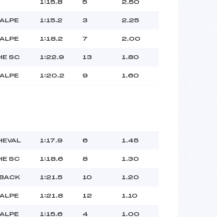
1:15.8
5
2.50
 ALPE
1:15.2
3
2.25
 ALPE
1:18.2
7
2.00
HE SC
1:22.9
13
1.80
 ALPE
1:20.2
9
1.60
HEVAL
1:17.9
6
1.45
HE SC
1:18.6
8
1.30
 BACK
1:21.5
10
1.20
 ALPE
1:21.8
12
1.10
 ALPE
1:15.6
4
1.00