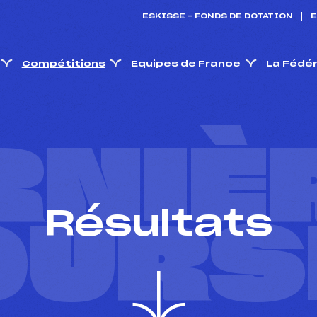
ESKISSE – FONDS DE DOTATION
E
Compétitions
Equipes de France
La Fédé
RNIÈ
Résultats
OURS