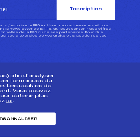
Inscription
ion », j’autorise la FFS à utiliser mon adresse email pour
 la newsletter de la FFS, qui peut contenir des offres
nnelles de la FFS ou de ses partenaires. Pour plus
dalités d’exercice de vos droits et la gestion de vos
s) afin d’analyser
s performances du
e. Les cookies de
ent. Vous pouvez
athlète
our obtenir plus
uez
ici
.
t professionnel
e et chronométrage
RSONNALISER
nt des habiletés