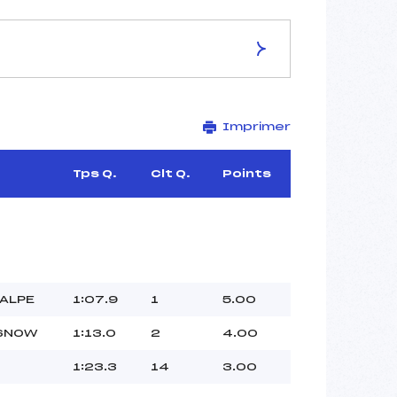
ES DE LA PISTE
Imprimer
–
–
–
Tps Q.
Clt Q.
Points
–
–
–
 ALPE
1:07.9
1
5.00
–
 SNOW
1:13.0
2
4.00
–
 :
–
1:23.3
14
3.00
 :
–