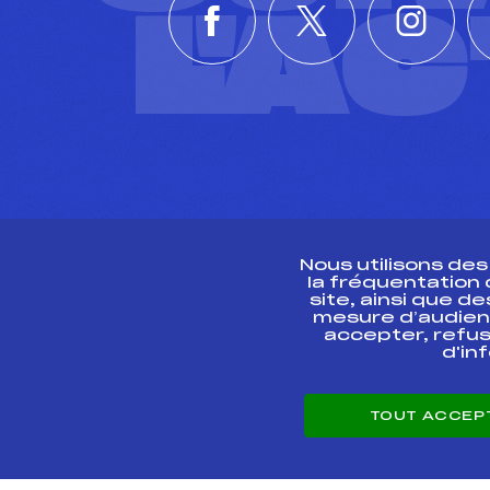
L'A
Nous utilisons de
la fréquentation
site, ainsi que 
R
mesure d’audien
accepter, refus
d'in
CONTACT
TOUT ACCEP
ESPACE PRESSE