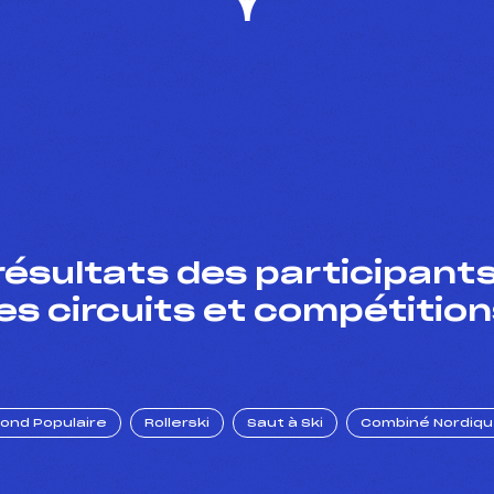
résultats des participants
es circuits et compétition
Fond Populaire
Rollerski
Saut à Ski
Combiné Nordiq