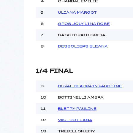
4
CHARBAL EMILIE
5
ULIANA MARGOT
Pénalité appliquée :
Catégorie :
6
GROS JOLY LINA ROSE
7
SAGGIORATO GRETA
8
DESSOLIERS ELEANA
1/4 FINAL
9
DUVAL BEAURAIN FAUSTINE
10
BOTTINELLI AMBRA
11
BLETRY PAULINE
12
VAUTROT LANA
13
TREBILLON EMY