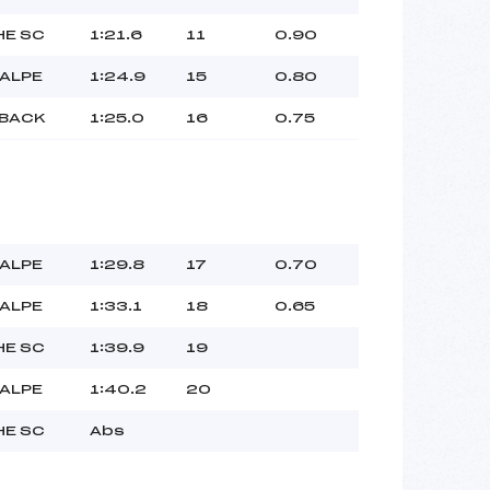
HE SC
1:21.6
11
0.90
 ALPE
1:24.9
15
0.80
 BACK
1:25.0
16
0.75
 ALPE
1:29.8
17
0.70
 ALPE
1:33.1
18
0.65
HE SC
1:39.9
19
 ALPE
1:40.2
20
HE SC
Abs