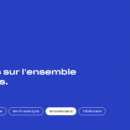
 sur l’ensemble
s.
ue
Ski Freestyle
Snowboard
Télémark