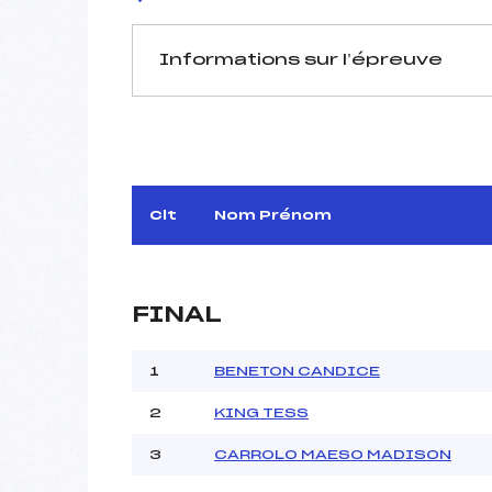
Informations sur l’épreuve
JURY DE COMPÉTITION
Délégué Technique :
Arbitre :
Assistant :
Clt
Nom Prénom
Dir. Epreuve :
FINAL
MANCHE 1
Nombre de portes :
1
BENETON CANDICE
Heure de départ :
2
KING TESS
Traceur :
Météo :
3
CARROLO MAESO MADISON
Neige :