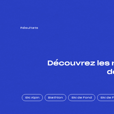
Résultats
Découvrez les 
d
Ski Alpin
Biathlon
Ski de Fond
Ski de 