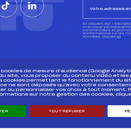
CTU
En cliquant sur « inscript
m’envoyer périodiquement
commerciales et promotio
d’informations sur les mo
données, cliquez
ici
s cookies de mesure d’audience (Google Analytic
 du site, vous proposer du contenu vidéo et le
des cookies permettant le fonctionnement du sit
essources
ce ne sont déposés qu’avec votre consentem
Pass’Neige
Pôle vie de l’
er ou personnaliser vos choix à tout moment. P
formations sur notre gestion des cookies, cliq
Projet sportif fédéral
Enseignemen
Projet de performance fédéral
Informatiqu
Antidopage
Circuits
TER
TOUT REFUSER
PE
Pôle Développement, Formation, Suivi
Carrières
Scientifique
Développeme
Listes ministérielles
mentales