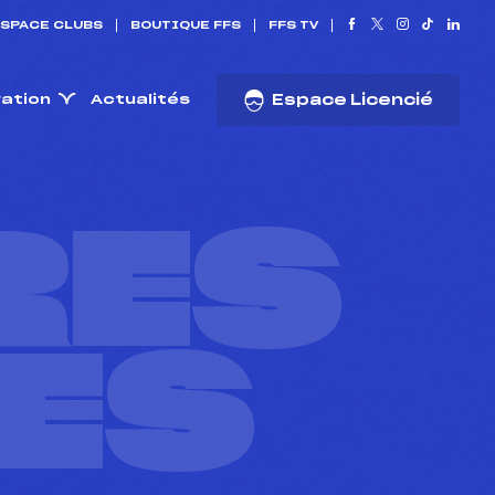
SPACE CLUBS
BOUTIQUE FFS
FFS TV
ration
Actualités
Espace Licencié
RES
ES