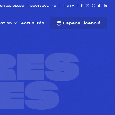
SPACE CLUBS
BOUTIQUE FFS
FFS TV
ration
Actualités
Espace Licencié
RES
ES