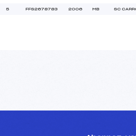
5
FFS2678783
2006
MB
SC CARR