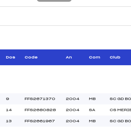
CARACTÉRISTIQU
IVIER FRANCOIS (CA)
Piste :
–
Altitude départ :
–
Altitude arrivée :
Dos
Code
An
Com
Club
ALLIER BERNARD (AP)
Dénivelé :
Homologation :
MANCHE 2
–
Nombre de portes :
9
FFS2671370
2004
MB
SC GD B
–
Heure de départ :
14
FFS2680828
2004
SA
CS MERI
ALLIER BERNARD (AP)
Traceur :
BEAU
Température départ
13
FFS2661967
2004
MB
SC GD B
–
Température arrivée