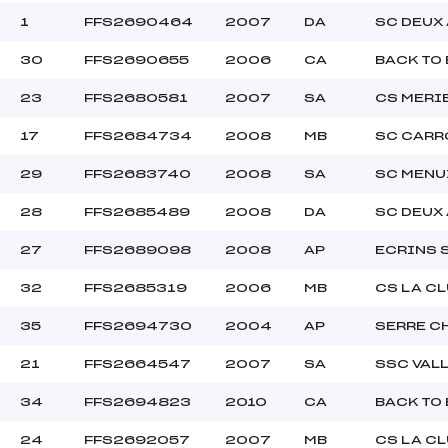
1
FFS2690464
2007
DA
SC DEUX
30
FFS2690655
2006
CA
BACK TO
23
FFS2680581
2007
SA
CS MERI
17
FFS2684734
2008
MB
SC CARR
29
FFS2683740
2008
SA
SC MENU
28
FFS2685489
2008
DA
SC DEUX
27
FFS2689098
2008
AP
ECRINS
32
FFS2685319
2006
MB
CS LA C
35
FFS2694730
2004
AP
SERRE C
21
FFS2664547
2007
SA
SSC VAL
34
FFS2694823
2010
CA
BACK TO
24
FFS2692057
2007
MB
CS LA C