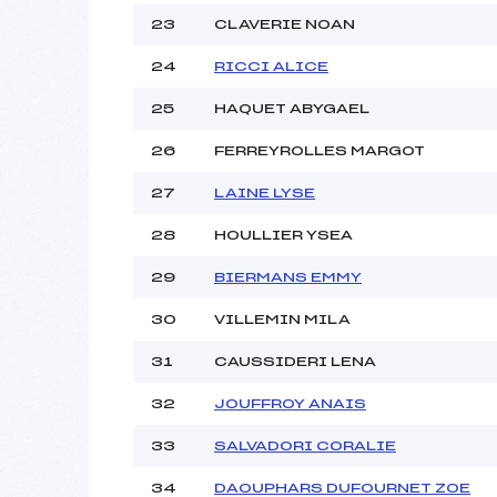
23
CLAVERIE NOAN
24
RICCI ALICE
25
HAQUET ABYGAEL
26
FERREYROLLES MARGOT
27
LAINE LYSE
28
HOULLIER YSEA
29
BIERMANS EMMY
30
VILLEMIN MILA
31
CAUSSIDERI LENA
32
JOUFFROY ANAIS
33
SALVADORI CORALIE
34
DAOUPHARS DUFOURNET ZOE