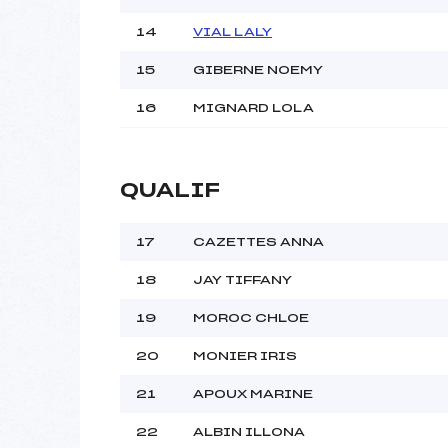
14
VIAL LALY
15
GIBERNE NOEMY
16
MIGNARD LOLA
QUALIF
17
CAZETTES ANNA
18
JAY TIFFANY
19
MOROC CHLOE
20
MONIER IRIS
21
APOUX MARINE
22
ALBIN ILLONA