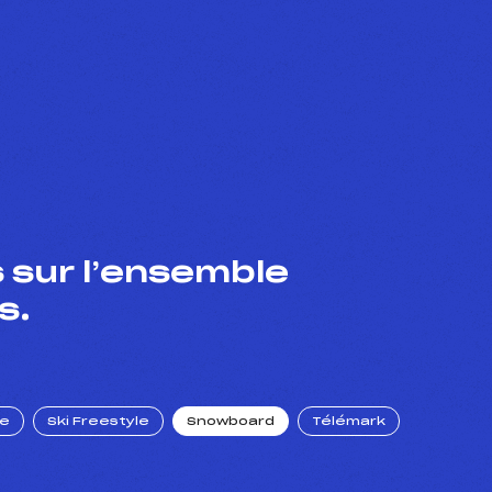
 sur l’ensemble
s.
ue
Ski Freestyle
Snowboard
Télémark