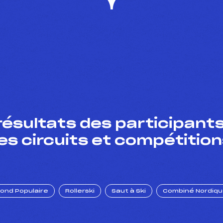
résultats des participants
es circuits et compétition
Fond Populaire
Rollerski
Saut à Ski
Combiné Nordiq