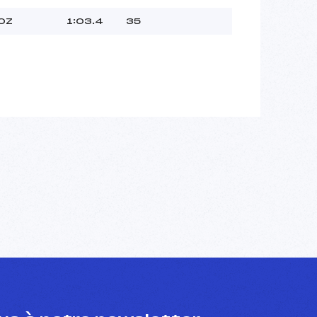
OZ
1:03.4
35