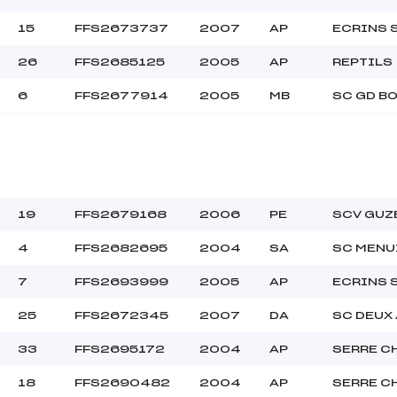
15
FFS2673737
2007
AP
ECRINS
26
FFS2685125
2005
AP
REPTILS
6
FFS2677914
2005
MB
SC GD B
19
FFS2679168
2006
PE
SCV GUZ
4
FFS2682695
2004
SA
SC MENU
7
FFS2693999
2005
AP
ECRINS
25
FFS2672345
2007
DA
SC DEUX
33
FFS2695172
2004
AP
SERRE C
18
FFS2690482
2004
AP
SERRE C