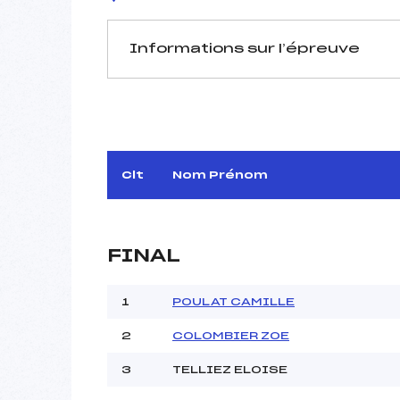
Informations sur l’épreuve
JURY DE COMPÉTITION
Délégué Technique :
OL
Arbitre :
Assistant :
Clt
Nom Prénom
Dir. Epreuve :
ESC
FINAL
MANCHE 1
Nombre de portes :
1
POULAT CAMILLE
Heure de départ :
2
COLOMBIER ZOE
Traceur :
ESC
Météo :
3
TELLIEZ ELOISE
Neige :