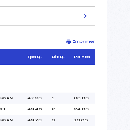
ES DE LA PISTE
Imprimer
MANROUSE
–
–
Tps Q.
Clt Q.
Points
–
3320/01/16
–
ORNAN
47.90
1
30.00
–
BEL
49.46
2
24.00
–
 :
–
ORNAN
49.78
3
18.00
 :
–