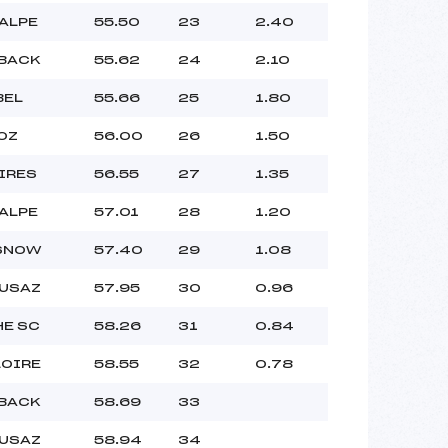
 ALPE
55.50
23
2.40
 BACK
55.62
24
2.10
BEL
55.66
25
1.80
OZ
56.00
26
1.50
IRES
56.55
27
1.35
 ALPE
57.01
28
1.20
 SNOW
57.40
29
1.08
LUSAZ
57.95
30
0.96
HE SC
58.26
31
0.84
LOIRE
58.55
32
0.78
 BACK
58.69
33
LUSAZ
58.94
34