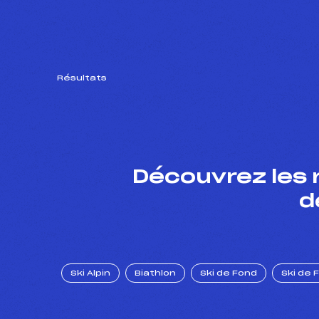
Résultats
Découvrez les 
d
Ski Alpin
Biathlon
Ski de Fond
Ski de 