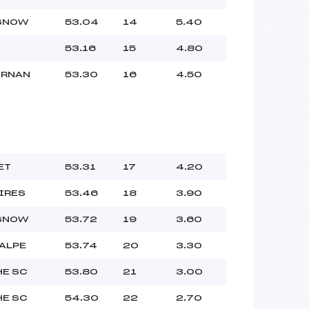
 SNOW
53.04
14
5.40
53.16
15
4.80
ORNAN
53.30
16
4.50
ET
53.31
17
4.20
IRES
53.46
18
3.90
 SNOW
53.72
19
3.60
 ALPE
53.74
20
3.30
HE SC
53.80
21
3.00
HE SC
54.30
22
2.70