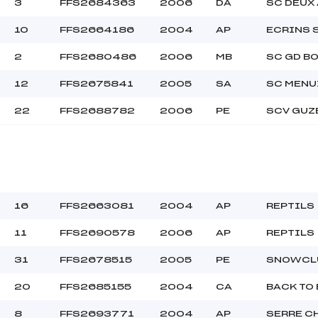
3
FFS2684363
2006
DA
SC DEUX
10
FFS2664186
2004
AP
ECRINS
30.0000
POU->MIN
2
FFS2680486
2006
MB
SC GD B
12
FFS2675841
2005
SA
SC MENU
22
FFS2688782
2006
PE
SCV GUZ
16
FFS2663081
2004
AP
REPTILS
11
FFS2690578
2006
AP
REPTILS
31
FFS2678515
2005
PE
SNOWCL
20
FFS2685155
2004
CA
BACK TO
8
FFS2693771
2004
AP
SERRE C