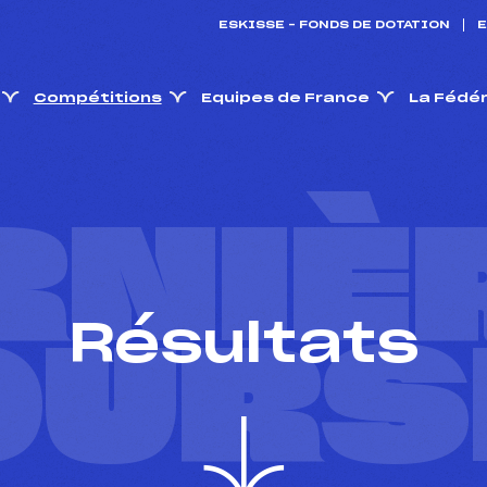
ESKISSE – FONDS DE DOTATION
E
Compétitions
Equipes de France
La Fédé
RNIÈ
Résultats
OURS