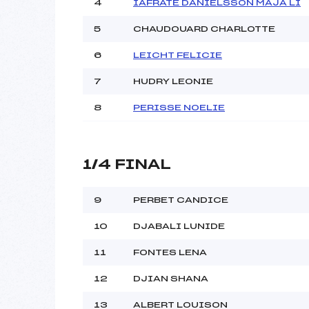
4
IAFRATE DANIELSSON MAJA LI
5
CHAUDOUARD CHARLOTTE
Pénalité appliquée :
Catégorie :
6
LEICHT FELICIE
7
HUDRY LEONIE
8
PERISSE NOELIE
1/4 FINAL
9
PERBET CANDICE
10
DJABALI LUNIDE
11
FONTES LENA
12
DJIAN SHANA
13
ALBERT LOUISON