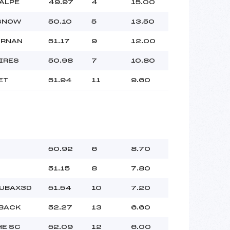
 ALPE
49.97
4
15.00
 SNOW
50.10
5
13.50
ORNAN
51.17
9
12.00
IRES
50.98
7
10.80
ET
51.94
11
9.60
50.92
6
8.70
51.15
8
7.80
UBAX3D
51.54
10
7.20
 BACK
52.27
13
6.60
HE SC
52.09
12
6.00