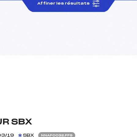
Affiner les résultats
UR SBX
03/19
SBX
NNAF0032.FFS