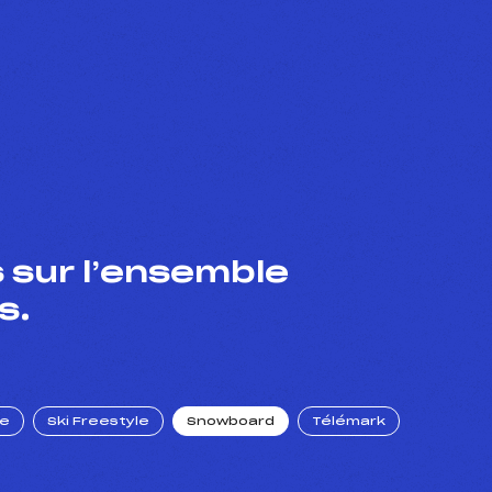
 sur l’ensemble
s.
ue
Ski Freestyle
Snowboard
Télémark