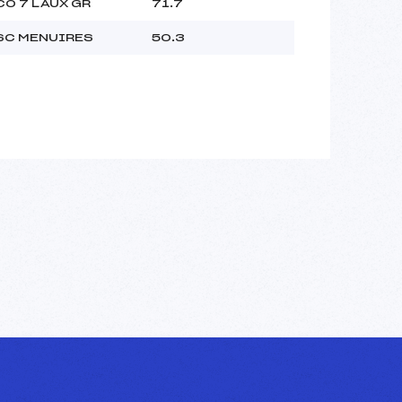
CO 7 LAUX GR
71.7
SC MENUIRES
50.3