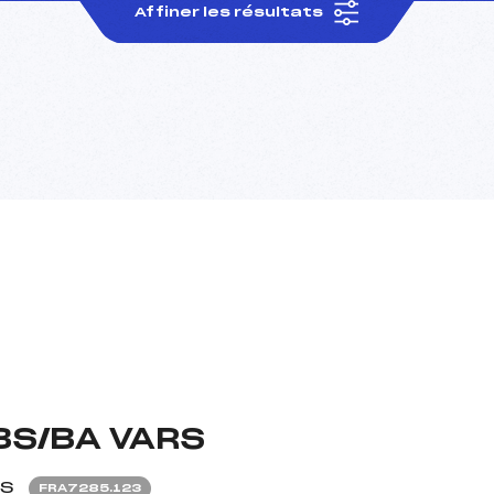
Affiner les résultats
BS/BA VARS
S
FRA7285.123