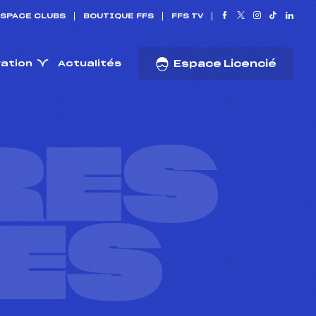
SPACE CLUBS
BOUTIQUE FFS
FFS TV
ration
Actualités
Espace Licencié
RES
ES