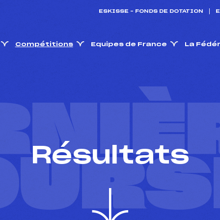
ESKISSE – FONDS DE DOTATION
E
Compétitions
Equipes de France
La Fédé
RNIÈ
Résultats
OURS