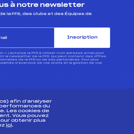
s à notre newsletter
de la FFS, des clubs et des Équipes de
Inscription
ion », j’autorise la FFS à utiliser mon adresse email pour
 la newsletter de la FFS, qui peut contenir des offres
nnelles de la FFS ou de ses partenaires. Pour plus
dalités d’exercice de vos droits et la gestion de vos
s) afin d’analyser
s performances du
e. Les cookies de
ent. Vous pouvez
athlète
our obtenir plus
uez
ici
.
t professionnel
e et chronométrage