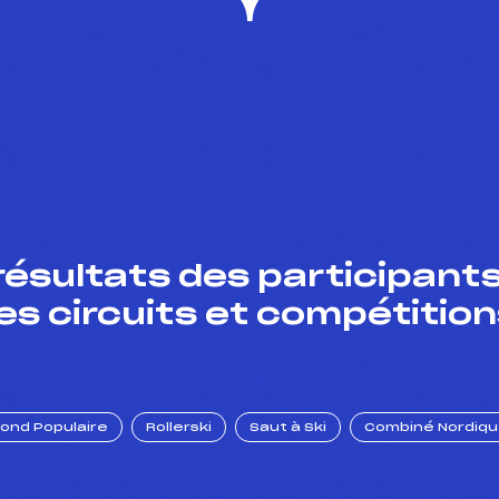
résultats des participants
es circuits et compétition
Fond Populaire
Rollerski
Saut à Ski
Combiné Nordiq