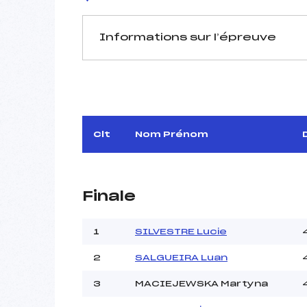
Informations sur l’épreuve
JURY DE COMPÉTITION
Délégué Technique :
Arbitre :
Assistant :
Clt
Nom Prénom
Dir. Epreuve :
Finale
MANCHE 1
Nombre de portes :
1
SILVESTRE Lucie
Heure de départ :
2
SALGUEIRA Luan
Traceur :
Météo :
3
MACIEJEWSKA Martyna
Neige :