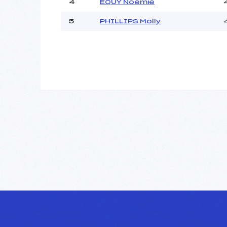
4
EQUY Noemie
5
PHILLIPS Molly
Pénalité appliquée :
Catégorie :