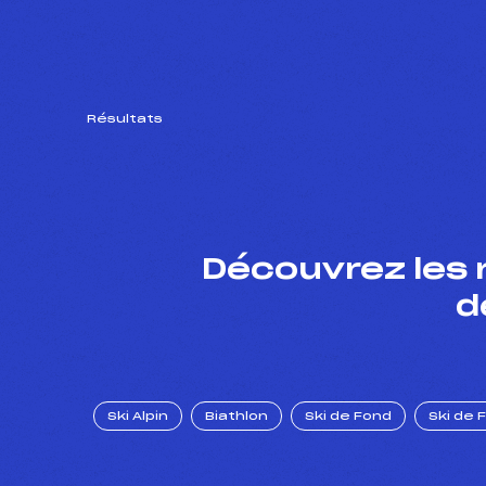
Résultats
Découvrez les 
d
Ski Alpin
Biathlon
Ski de Fond
Ski de 