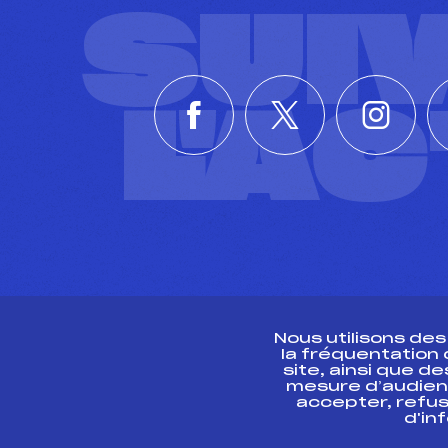
SUI
L'A
Nous utilisons de
la fréquentation
site, ainsi que 
R
mesure d’audien
accepter, refus
d'in
CONTACT