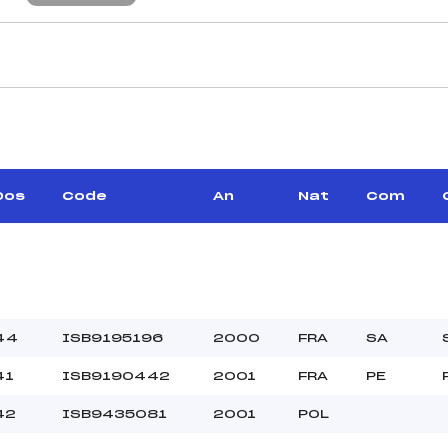
CARACTÉRISTIQU
–
Piste :
–
Altitude départ :
–
Altitude arrivée :
Dos
Code
An
Nat
Com
–
Dénivelé :
Homologation :
MANCHE 2
–
Nombre de portes :
44
ISB9195196
2000
FRA
SA
–
Heure de départ :
41
ISB9190442
2001
FRA
PE
–
Traceur :
–
Température départ
42
ISB9435081
2001
POL
–
Température arrivée