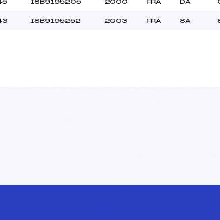
45
ISB9195205
2000
FRA
DA
43
ISB9195252
2003
FRA
SA
–
MIN->VET