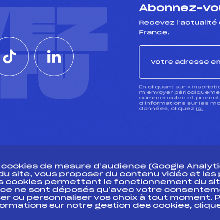
VEZ
Abonnez-vou
Recevez l’actualité 
France.
CTU
En cliquant sur « inscript
m’envoyer périodiquement
commerciales et promotio
d’informations sur les mo
données, cliquez
ici
s cookies de mesure d’audience (Google Analytic
 du site, vous proposer du contenu vidéo et le
des cookies permettant le fonctionnement du sit
essources
ce ne sont déposés qu’avec votre consentem
Pass’Neige
Pôle vie de l’
er ou personnaliser vos choix à tout moment. P
formations sur notre gestion des cookies, cliq
Projet sportif fédéral
Enseignemen
Projet de performance fédéral
Informatiqu