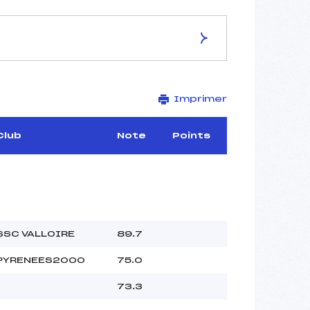
ES DE LA PISTE
Imprimer
–
–
–
Club
Note
Points
–
–
–
SSC VALLOIRE
89.7
–
PYRENEES2000
75.0
–
 :
–
73.3
 :
–