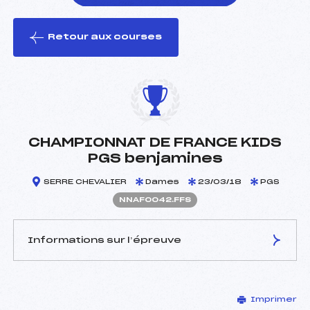
Retour aux courses
foi(s) le ski
CHAMPIONNAT DE FRANCE KIDS
PGS benjamines
SERRE CHEVALIER
Dames
23/03/18
PGS
NNAF0042.FFS
Informations sur l’épreuve
JURY DE COMPÉTITION
Imprimer
Délégué Technique :
–