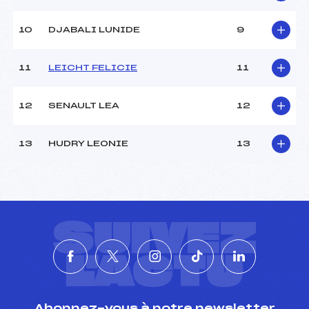
10
DJABALI LUNIDE
9
11
LEICHT FELICIE
11
12
SENAULT LEA
12
13
HUDRY LEONIE
13
SUIVEZ
L'ACTU
Abonnez-vous à notre newsletter