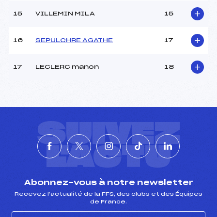
15
VILLEMIN MILA
15
16
SEPULCHRE AGATHE
17
17
LECLERC manon
18
SUIVEZ
L'ACTU
Abonnez-vous à notre newsletter
Recevez l’actualité de la FFS, des clubs et des Équipes
de France.