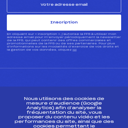
Inscription
En cliquant sur « inscription », j’autorise la FFS à utiliser mon
adresse email pour m’envoyer périodiquement la newsletter
de la FFS, qui peut contenir des offres commerciales et
promotionnelles de la FFS ou de ses partenaires. Pour plus
d’informations sur les modalités d’exercice de vos droits et
la gestion de vos données, cliquez
ici
CONTACT
Nous utilisons des cookies de
ESPACE PRESSE
mesure d’audience (Google
Analytics) afin d’analyser la
fréquentation du site, vous
Ressources
proposer du contenu vidéo et les
performances du site, ainsi que des
Pass’Neige
cookies permettant le