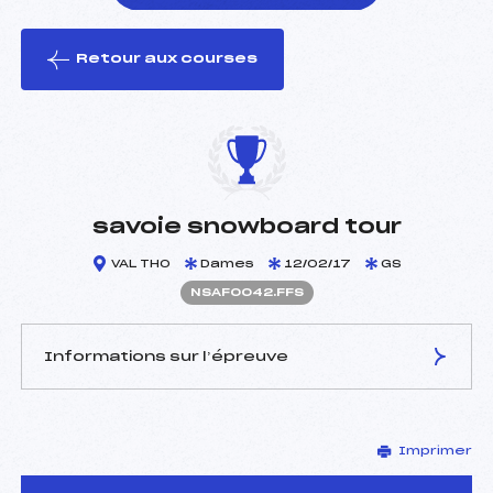
Retour aux courses
foi(s) le ski
savoie snowboard tour
VAL THO
Dames
12/02/17
GS
NSAF0042.FFS
Informations sur l’épreuve
JURY DE COMPÉTITION
Imprimer
Délégué Technique :
–
Arbitre :
–