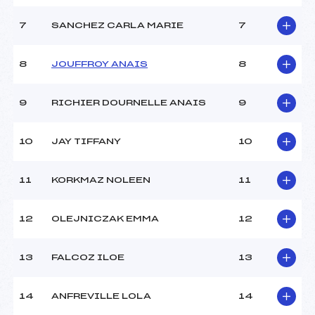
MANCHE 2
7
SANCHEZ CARLA MARIE
7
Nombre de portes :
–
Heure de départ :
–
8
JOUFFROY ANAIS
8
Traceur :
–
Température départ :
–
9
RICHIER DOURNELLE ANAIS
9
Température arrivée :
–
10
JAY TIFFANY
10
Pénalité appliquée :
10.0000
Catégorie :
POU->MIN
11
KORKMAZ NOLEEN
11
12
OLEJNICZAK EMMA
12
13
FALCOZ ILOE
13
14
ANFREVILLE LOLA
14