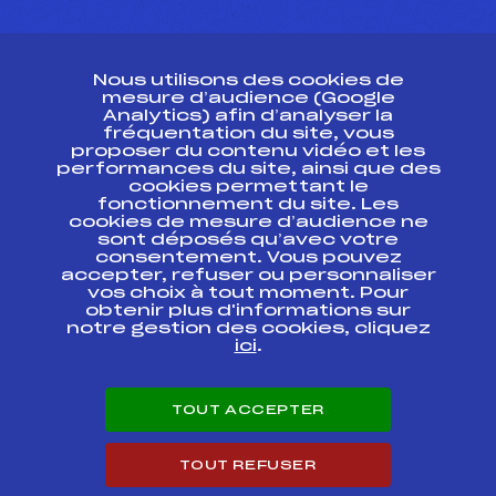
CONTACT
Nous utilisons des cookies de
ESPACE PRESSE
mesure d’audience (Google
Analytics) afin d’analyser la
fréquentation du site, vous
Ressources
proposer du contenu vidéo et les
performances du site, ainsi que des
Pass’Neige
cookies permettant le
Projet sportif fédéral
fonctionnement du site. Les
cookies de mesure d’audience ne
Projet de performance fédéral
sont déposés qu’avec votre
Antidopage
consentement. Vous pouvez
Pôle Développement, Formation, Suivi
accepter, refuser ou personnaliser
Scientifique
vos choix à tout moment. Pour
Listes ministérielles
obtenir plus d'informations sur
notre gestion des cookies, cliquez
Pôle vie de l’athlète
ici
.
Enseignement professionnel
Informatique et chronométrage
Circuits
TOUT ACCEPTER
Carrières
Développement des habiletés mentales
TOUT REFUSER