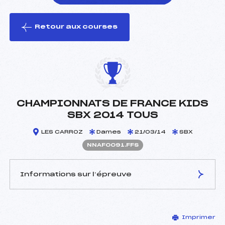
Retour aux courses
foi(s) le ski
CHAMPIONNATS DE FRANCE KIDS
SBX 2014 TOUS
LES CARROZ
Dames
21/03/14
SBX
NNAF0091.FFS
Informations sur l’épreuve
JURY DE COMPÉTITION
Imprimer
Délégué Technique :
–