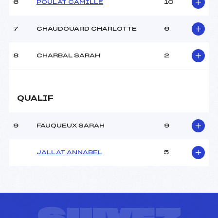
6
POULAT CAMILLE
10
MANCHE 2
7
CHAUDOUARD CHARLOTTE
6
Nombre de portes :
–
Heure de départ :
–
8
CHARBAL SARAH
2
Traceur :
–
Température départ :
–
Température arrivée :
–
QUALIF
Pénalité appliquée :
10.0000
9
FAUQUEUX SARAH
9
Catégorie :
POU
JALLAT ANNABEL
5