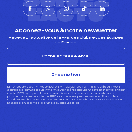
SUIVEZ
L'ACTU
Abonnez-vous à notre newsletter
Recevez l’actualité de la FFS, des clubs et des Équipes
de France.
Inscription
En cliquant sur « inscription », j’autorise la FFS à utiliser mon
adresse email pour m’envoyer périodiquement la newsletter
de la FFS, qui peut contenir des offres commerciales et
promotionnelles de la FFS ou de ses partenaires. Pour plus
d’informations sur les modalités d’exercice de vos droits et
la gestion de vos données, cliquez
ici