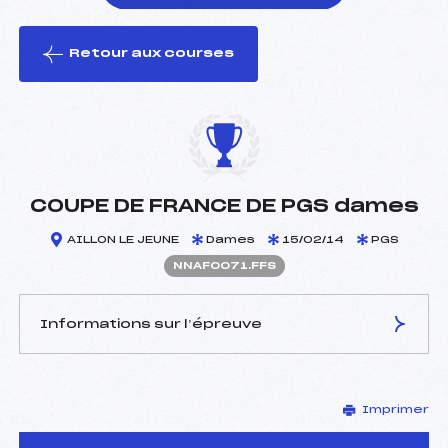
Retour aux courses
foi(s) le ski
COUPE DE FRANCE DE PGS dames
AILLON LE JEUNE
Dames
15/02/14
PGS
NNAF0071.FFS
Informations sur l’épreuve
JURY DE COMPÉTITION
Imprimer
Délégué Technique :
Chacha Vigreux ()
Arbitre :
Thierry Giraud ()