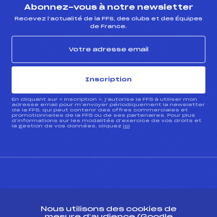
Abonnez-vous à notre newsletter
Recevez l’actualité de la FFS, des clubs et des Équipes
de France.
Inscription
En cliquant sur « inscription », j’autorise la FFS à utiliser mon
adresse email pour m’envoyer périodiquement la newsletter
de la FFS, qui peut contenir des offres commerciales et
promotionnelles de la FFS ou de ses partenaires. Pour plus
d’informations sur les modalités d’exercice de vos droits et
la gestion de vos données, cliquez
ici
CONTACT
Nous utilisons des cookies de
ESPACE PRESSE