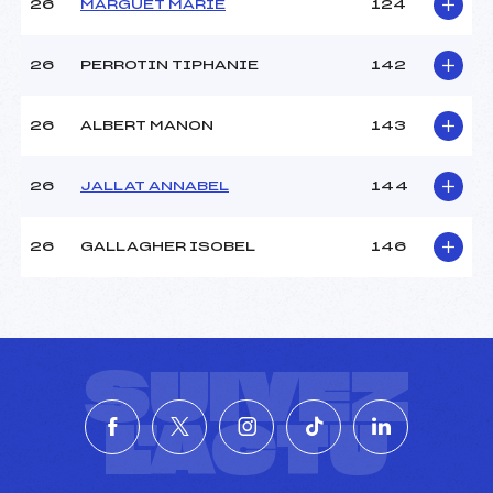
26
MARGUET MARIE
124
26
PERROTIN TIPHANIE
142
26
ALBERT MANON
143
26
JALLAT ANNABEL
144
26
GALLAGHER ISOBEL
146
SUIVEZ
L'ACTU