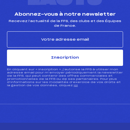
Abonnez-vous à notre newsletter
Recevez l’actualité de la FFS, des clubs et des Équipes
de France.
Inscription
En cliquant sur « inscription », j’autorise la FFS à utiliser mon
adresse email pour m’envoyer périodiquement la newsletter
de la FFS, qui peut contenir des offres commerciales et
promotionnelles de la FFS ou de ses partenaires. Pour plus
d’informations sur les modalités d’exercice de vos droits et
la gestion de vos données, cliquez
ici
CONTACT