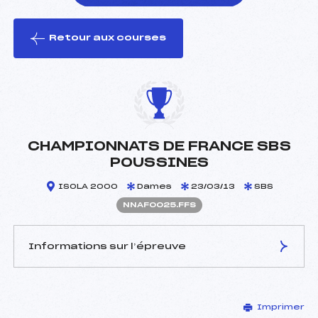
Retour aux courses
foi(s) le ski
CHAMPIONNATS DE FRANCE SBS
POUSSINES
ISOLA 2000
Dames
23/03/13
SBS
NNAF0025.FFS
Informations sur l’épreuve
JURY DE COMPÉTITION
Imprimer
Délégué Technique :
–