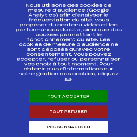
Nous utilisons des cookies de
ESPACE PRESSE
mesure d’audience (Google
Analytics) afin d’analyser la
fréquentation du site, vous
Ressources
proposer du contenu vidéo et les
performances du site, ainsi que des
Pass’Neige
cookies permettant le
Projet sportif fédéral
fonctionnement du site. Les
cookies de mesure d’audience ne
Projet de performance fédéral
sont déposés qu’avec votre
Antidopage
consentement. Vous pouvez
Pôle Développement, Formation, Suivi
accepter, refuser ou personnaliser
Scientifique
vos choix à tout moment. Pour
Listes ministérielles
obtenir plus d'informations sur
notre gestion des cookies, cliquez
Pôle vie de l’athlète
ici
.
Enseignement professionnel
Informatique et chronométrage
Circuits
TOUT ACCEPTER
Carrières
Développement des habiletés mentales
TOUT REFUSER
PERSONNALISER
© 2026 Fédération Française de Ski
Mentions légales
Politique de