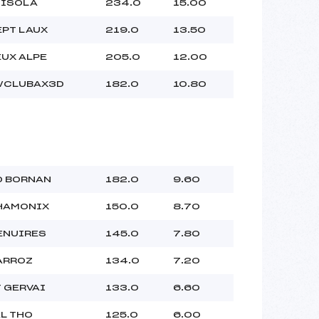
 ISOLA
234.0
15.00
EPT LAUX
219.0
13.50
EUX ALPE
205.0
12.00
CLUBAX3D
182.0
10.80
D BORNAN
182.0
9.60
HAMONIX
150.0
8.70
ENUIRES
145.0
7.80
ARROZ
134.0
7.20
T GERVAI
133.0
6.60
AL THO
125.0
6.00