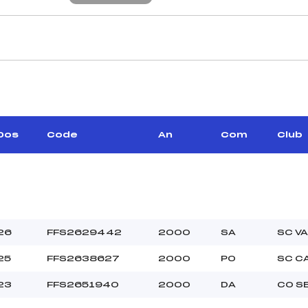
CARACTÉRISTIQU
–
Piste :
–
Altitude départ :
–
Altitude arrivée :
Dos
Code
An
Com
Club
–
Dénivelé :
Homologation :
MANCHE 2
–
Nombre de portes :
26
FFS2629442
2000
SA
SC V
–
Heure de départ :
25
FFS2638627
2000
PO
SC C
–
Traceur :
–
Température départ
23
FFS2651940
2000
DA
CO S
–
Température arrivée