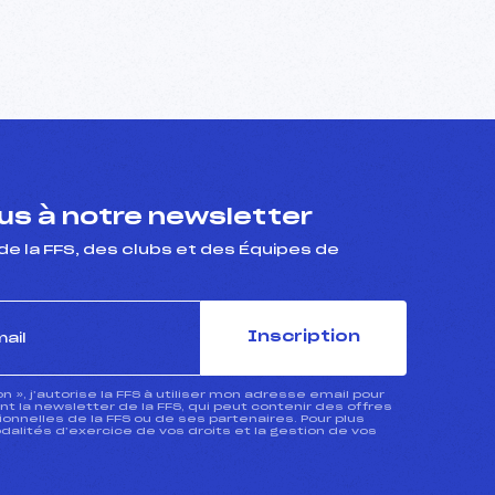
s à notre newsletter
de la FFS, des clubs et des Équipes de
Inscription
ion », j’autorise la FFS à utiliser mon adresse email pour
 la newsletter de la FFS, qui peut contenir des offres
nnelles de la FFS ou de ses partenaires. Pour plus
dalités d’exercice de vos droits et la gestion de vos