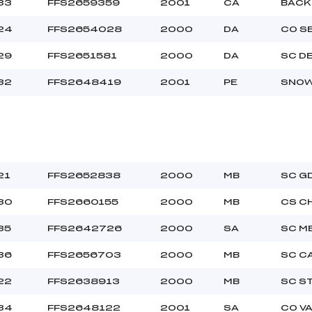
33
FFS2659359
2001
CA
BACK
24
FFS2654028
2000
DA
CO S
30.0000
Ben
29
FFS2651581
2000
DA
SC D
32
FFS2648419
2001
PE
SNOW
21
FFS2652838
2000
MB
SC G
30
FFS2660155
2000
MB
CS C
35
FFS2642726
2000
SA
SC M
36
FFS2656703
2000
MB
SC C
22
FFS2638913
2000
MB
SC S
34
FFS2648122
2001
SA
CO V