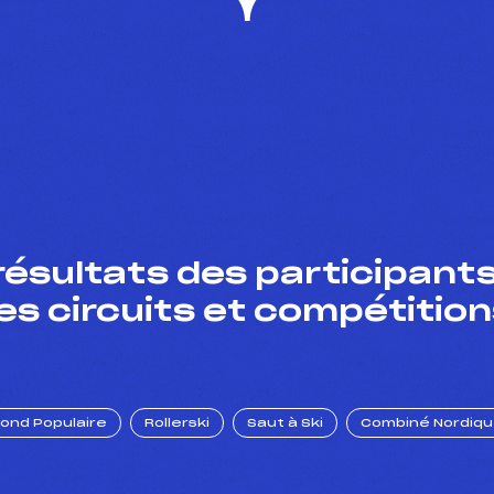
résultats des participants
es circuits et compétition
Fond Populaire
Rollerski
Saut à Ski
Combiné Nordiq