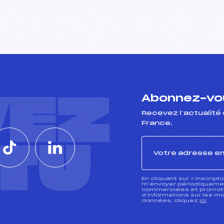
VEZ
Abonnez-vou
Recevez l’actualité 
France.
CTU
En cliquant sur « inscript
m’envoyer périodiquement
commerciales et promotio
d’informations sur les mo
données, cliquez
ici