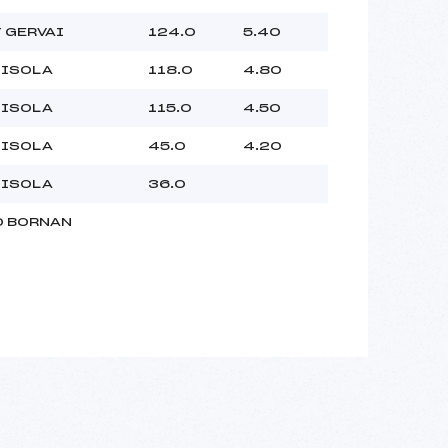
T GERVAI
124.0
5.40
 ISOLA
118.0
4.80
 ISOLA
115.0
4.50
 ISOLA
45.0
4.20
 ISOLA
36.0
D BORNAN