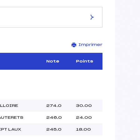
ES DE LA PISTE
Imprimer
Piste de Replis
–
–
Note
Points
–
–
–
ALLOIRE
274.0
30.00
–
AUTERETS
246.0
24.00
–
 :
–
EPT LAUX
245.0
18.00
 :
–