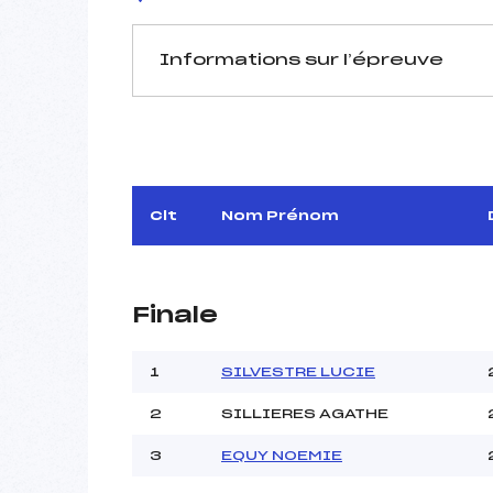
Informations sur l’épreuve
JURY DE COMPÉTITION
Délégué Technique :
Arbitre :
Assistant :
Clt
Nom Prénom
Dir. Epreuve :
Finale
MANCHE 1
Nombre de portes :
1
SILVESTRE LUCIE
Heure de départ :
2
SILLIERES AGATHE
Traceur :
Météo :
3
EQUY NOEMIE
Neige :