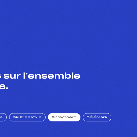
 sur l’ensemble
s.
ue
Ski Freestyle
Snowboard
Télémark