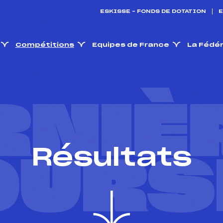
ESKISSE – FONDS DE DOTATION
E
Compétitions
Equipes de France
La Fédé
RNIÈ
Résultats
OURS