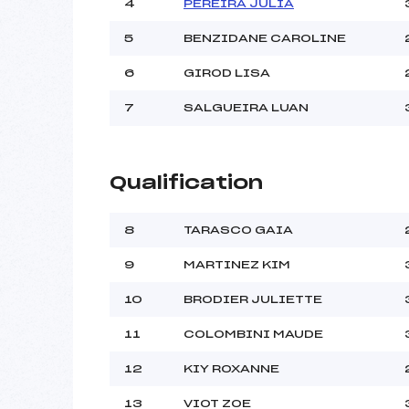
4
PEREIRA JULIA
5
BENZIDANE CAROLINE
Pénalité appliquée :
Catégorie :
6
GIROD LISA
7
SALGUEIRA LUAN
Qualification
8
TARASCO GAIA
9
MARTINEZ KIM
10
BRODIER JULIETTE
11
COLOMBINI MAUDE
12
KIY ROXANNE
13
VIOT ZOE