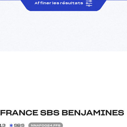
Affiner les résultats
 FRANCE SBS BENJAMINES
13
SBS
NNAF0024.FFS