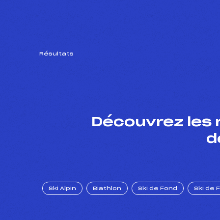
Résultats
Découvrez les 
d
Ski Alpin
Biathlon
Ski de Fond
Ski de 