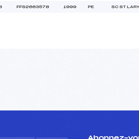
3
FFS2663578
1999
PE
SC ST LAR
Abonnez-vou