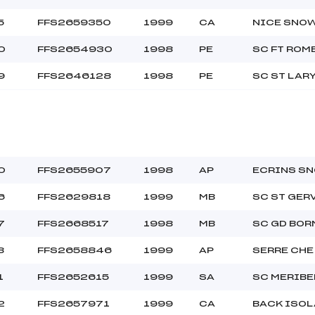
5
FFS2659350
1999
CA
NICE SNO
0
FFS2654930
1998
PE
SC FT ROM
9
FFS2646128
1998
PE
SC ST LAR
0
FFS2655907
1998
AP
ECRINS S
6
FFS2629818
1999
MB
SC ST GER
7
FFS2668517
1998
MB
SC GD BOR
8
FFS2658846
1999
AP
SERRE CHE
1
FFS2652615
1999
SA
SC MERIBE
2
FFS2657971
1999
CA
BACK ISOL