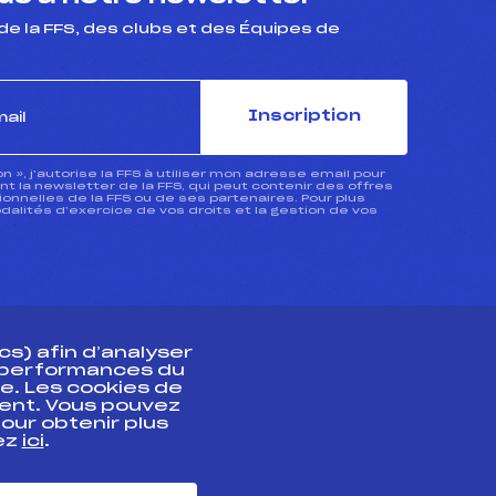
de la FFS, des clubs et des Équipes de
Inscription
ion », j’autorise la FFS à utiliser mon adresse email pour
 la newsletter de la FFS, qui peut contenir des offres
nnelles de la FFS ou de ses partenaires. Pour plus
dalités d’exercice de vos droits et la gestion de vos
s) afin d’analyser
s performances du
e. Les cookies de
ent. Vous pouvez
athlète
our obtenir plus
uez
ici
.
t professionnel
e et chronométrage