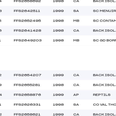
4
FFS2658692
1998
CA
BACK ISOL
3
FFS2642511
1999
SA
SC MENUI
40.0000
Min
5
FFS2652495
1998
MB
SC CONTA
6
FFS2641428
1998
CA
BACK ISOL
1
FFS2649203
1998
MB
SC GD BOR
2
FFS2654207
1999
CA
BACK ISOL
9
FFS2655281
1998
CA
BACK ISOL
4
FFS2658876
1999
AP
REPTILS
1
FFS2626331
1998
SA
CO VAL TH
2
FFS2658621
1999
CA
BACK ISOL