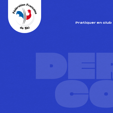
Panneau de gestion des cookies
Pratiquer en club
DE
C