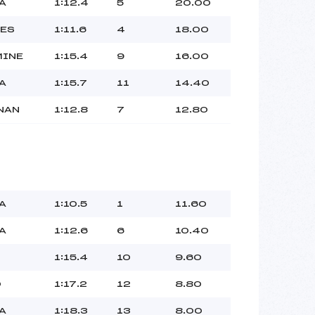
A
1:12.4
5
20.00
RES
1:11.6
4
18.00
MINE
1:15.4
9
16.00
A
1:15.7
11
14.40
NAN
1:12.8
7
12.80
A
1:10.5
1
11.60
A
1:12.6
6
10.40
1:15.4
10
9.60
O
1:17.2
12
8.80
A
1:18.3
13
8.00