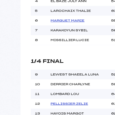
4
EL BAZE JULY ANN
5
5
LAROCHAIX THALIE
6
Pénalité appliquée :
Catégorie :
6
MARGUET MARIE
5
7
KARAKOYUN SYBIL
5
8
MISSILLIER LUCIE
5
1/4 FINAL
9
LEWEST SHAEELA LUNA
5
10
DERRIER CHARLYNE
5
11
LOMBARD LOU
6
12
PELLISSIER ZELIE
6
13
HAYOIS MARGOT
6