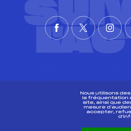
SUI
L'A
Nous utilisons de
la fréquentation
site, ainsi que 
R
mesure d’audien
accepter, refus
d'in
CONTACT