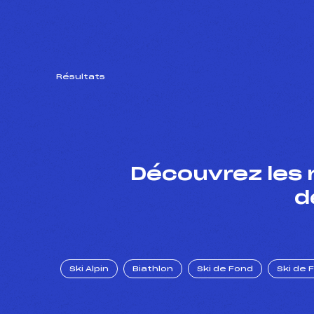
Résultats
Découvrez les 
d
Ski Alpin
Biathlon
Ski de Fond
Ski de 