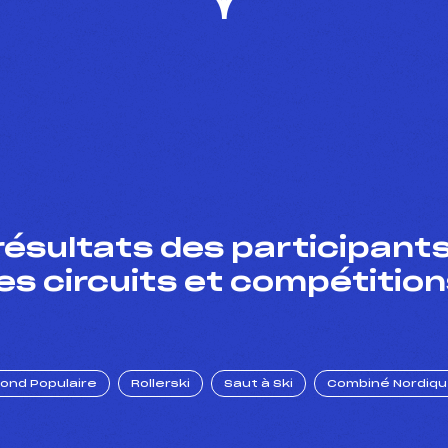
résultats des participants
es circuits et compétition
Fond Populaire
Rollerski
Saut à Ski
Combiné Nordiq