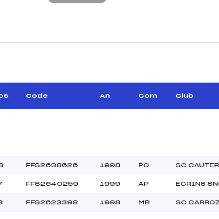
CARACTÉRISTIQU
IVIER FRANCOIS (CA)
Piste :
–
Altitude départ :
–
Altitude arrivée :
os
Code
An
Com
Club
ETRY SEBASTIEN (CA)
Dénivelé :
Homologation :
MANCHE 2
–
Nombre de portes :
8
FFS2638626
1998
PO
SC CAUTE
–
Heure de départ :
7
FFS2640259
1999
AP
ECRINS S
DELOURME LOIC (CA)
Traceur :
–
Température départ
3
FFS2623398
1998
MB
SC CARRO
–
Température arrivée