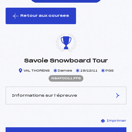
Retour aux courses
foi(s) le ski
Savoie Snowboard Tour
VAL THORENS
Dames
19/12/11
PGS
NSAF0011.FFS
Informations sur l’épreuve
JURY DE COMPÉTITION
Imprimer
Délégué Technique :
BRUN ()
Arbitre :
–