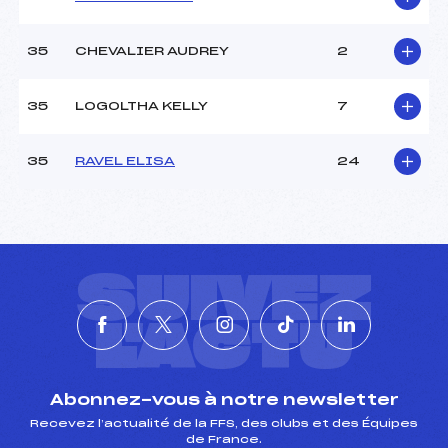
35
CHEVALIER AUDREY
2
35
LOGOLTHA KELLY
7
35
RAVEL ELISA
24
SUIVEZ
L'ACTU
Abonnez-vous à notre newsletter
Recevez l’actualité de la FFS, des clubs et des Équipes
de France.