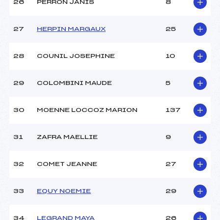
26
PERRON JANIS
8
27
HERPIN MARGAUX
25
28
COUNIL JOSEPHINE
10
29
COLOMBINI MAUDE
5
30
MOENNE LOCCOZ MARION
137
31
ZAFRA MAELLIE
9
32
COMET JEANNE
27
33
EQUY NOEMIE
29
34
LEGRAND MAYA
26