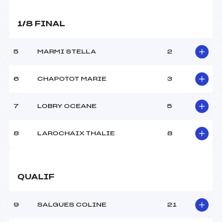
MANCHE 2
1/8 FINAL
Nombre de portes :
–
Heure de départ :
–
5
MARMI STELLA
2
Traceur :
–
Température départ :
–
Température arrivée :
–
6
CHAPOTOT MARIE
3
7
LOBRY OCEANE
5
Pénalité appliquée :
30.0000
Catégorie :
*
8
LAROCHAIX THALIE
8
QUALIF
9
SALGUES COLINE
21