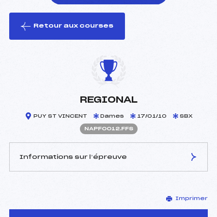
Retour aux courses
foi(s) le ski
REGIONAL
PUY ST VINCENT
Dames
17/01/10
SBX
NAPF0012.FFS
Informations sur l’épreuve
JURY DE COMPÉTITION
Imprimer
Délégué Technique :
VIAL CHRISTOPHE ()
Arbitre :
–