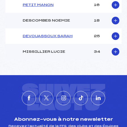
PETIT MANON
16
DESCOMBES NOEMIE
18
DEVOUASSOUX SARAH
25
MISSILLIER LUCIE
34
SUIVEZ
L'ACTU
Abonnez-vous à notre newsletter
Recevez l’actualité de la FFS, des clubs et des Équipes