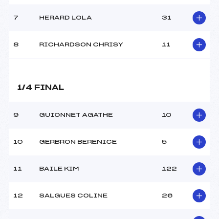
MANCHE 2
7
HERARD LOLA
31
Nombre de portes :
–
Heure de départ :
–
8
RICHARDSON CHRISY
11
Traceur :
–
Température départ :
–
Température arrivée :
–
1/4 FINAL
Pénalité appliquée :
45.0000
9
GUIONNET AGATHE
10
Catégorie :
*
10
GERBRON BERENICE
5
11
BAILE KIM
122
12
SALGUES COLINE
26