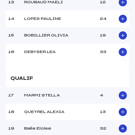
13
ROUBAUD MAELI
12
14
LOPES PAULINE
24
15
BOBILLIER OLIVIA
19
16
DEBYSER LEA
33
QUALIF
17
MARMI STELLA
4
18
QUEYREL ALEXIA
13
19
Baile Eloise
32