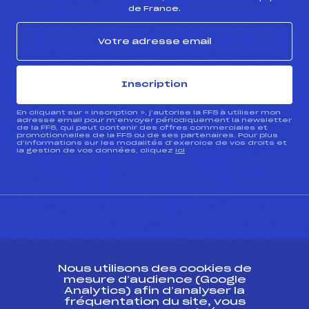
de France.
Inscription
En cliquant sur « inscription », j’autorise la FFS à utiliser mon
adresse email pour m’envoyer périodiquement la newsletter
de la FFS, qui peut contenir des offres commerciales et
promotionnelles de la FFS ou de ses partenaires. Pour plus
d’informations sur les modalités d’exercice de vos droits et
la gestion de vos données, cliquez
ici
CONTACT
Nous utilisons des cookies de
ESPACE PRESSE
mesure d’audience (Google
Analytics) afin d’analyser la
fréquentation du site, vous
Ressources