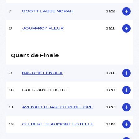
MANCHE 2
7
SCOTT LABBE NORAH
122
Nombre de portes :
–
Heure de départ :
–
8
JOUFFROY FLEUR
121
Traceur :
Demi finale ()
Température départ :
–
Température arrivée :
–
Quart de Finale
Pénalité appliquée :
15.0000
9
BAUCHET ENOLA
131
Catégorie :
MIN
10
GUERRAND LOUISE
123
11
AVENATI CHARLOT PENELOPE
128
12
GILBERT BEAUMONT ESTELLE
139