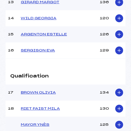
13
GIRARD MARGOT
136
14
WILD GEORGIA
120
15
ARGENTON ESTELLE
126
16
SERGISON EVA
129
Qualification
17
BROWN OLIVIA
134
18
RIET FAIST MILA
130
MAYOR YNÈS
125