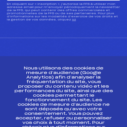
En cliquant sur « inscription », j’autorise la FFS à utiliser mon
adresse email pour m’envoyer périodiquement la newsletter
de la FFS, qui peut contenir des offres commerciales et
promotionnelles de la FFS ou de ses partenaires. Pour plus
d’informations sur les modalités d’exercice de vos droits et
la gestion de vos données, cliquez
ici
CONTACT
Nous utilisons des cookies de
ESPACE PRESSE
mesure d’audience (Google
Analytics) afin d’analyser la
fréquentation du site, vous
Ressources
proposer du contenu vidéo et les
performances du site, ainsi que des
Pass’Neige
cookies permettant le
Projet sportif fédéral
fonctionnement du site. Les
cookies de mesure d’audience ne
Projet de performance fédéral
sont déposés qu’avec votre
Antidopage
consentement. Vous pouvez
Pôle Développement, Formation, Suivi
accepter, refuser ou personnaliser
Scientifique
vos choix à tout moment. Pour
Listes ministérielles