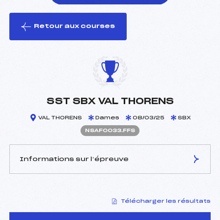
Retour aux courses
foi(s) le ski
SST SBX VAL THORENS
VAL THORENS
Dames
08/03/25
SBX
NSAF0033.FFS
Informations sur l’épreuve
JURY DE COMPÉTITION
Télécharger les résultats
Délégué Technique :
MEZENTZEFF LOUIS (MB)
Arbitre :
–