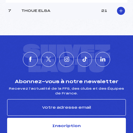
MANCHE 2
7
THOUE ELSA
21
Nombre de portes :
–
Heure de départ :
–
Traceur :
–
Température départ :
–
Température arrivée :
–
SUIVEZ
L'ACTU
Pénalité appliquée :
5.0000
Catégorie :
BEN
Abonnez-vous à notre newsletter
Recevez l’actualité de la FFS, des clubs et des Équipes
de France.
Inscription