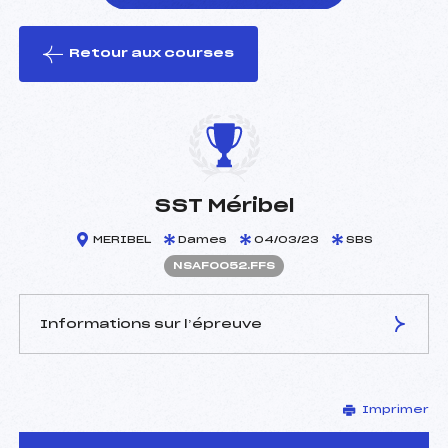
Retour aux courses
foi(s) le ski
SST Méribel
MERIBEL
Dames
04/03/23
SBS
NSAF0052.FFS
Informations sur l’épreuve
JURY DE COMPÉTITION
Imprimer
Délégué Technique :
BLANCFENE TRISTAN (SA)
Arbitre :
–