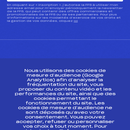
En cliquant sur « inscription », j’autorise la FFS à utiliser mon
adresse email pour m’envoyer périodiquement la newsletter
de la FFS, qui peut contenir des offres commerciales et
promotionnelles de la FFS ou de ses partenaires. Pour plus
d’informations sur les modalités d’exercice de vos droits et
la gestion de vos données, cliquez
ici
CONTACT
Nous utilisons des cookies de
ESPACE PRESSE
mesure d’audience (Google
Analytics) afin d’analyser la
fréquentation du site, vous
Ressources
proposer du contenu vidéo et les
performances du site, ainsi que des
Pass’Neige
cookies permettant le
Projet sportif fédéral
fonctionnement du site. Les
cookies de mesure d’audience ne
Projet de performance fédéral
sont déposés qu’avec votre
Antidopage
consentement. Vous pouvez
Pôle Développement, Formation, Suivi
accepter, refuser ou personnaliser
Scientifique
vos choix à tout moment. Pour