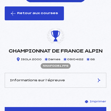
Retour aux courses
foi(s) le ski
CHAMPIONNAT DE FRANCE ALPIN
ISOLA 2000
Dames
09/04/22
GS
NNAF0061.FFS
Informations sur l’épreuve
JURY DE COMPÉTITION
Imprimer
Délégué Technique :
OLIVIER FRANCOIS (CA)
Arbitre :
–