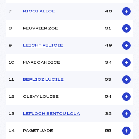
MANCHE 2
7
RICCI ALICE
46
Nombre de portes :
–
Heure de départ :
–
8
FEUVRIER ZOE
31
Traceur :
–
Température départ :
–
9
LEICHT FELICIE
49
Température arrivée :
–
10
MARI CANDICE
34
Pénalité appliquée :
10.0000
Catégorie :
CAD->VET
11
BERLIOZ LUCILE
53
12
CLEVY LOUISE
54
13
LEFLOCH SENTOU LOLA
32
14
PAGET JADE
55