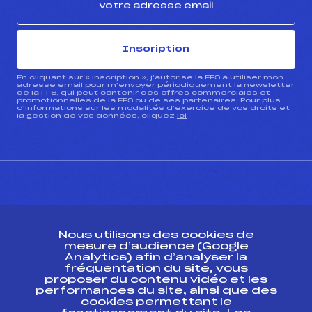
Inscription
En cliquant sur « inscription », j’autorise la FFS à utiliser mon
adresse email pour m’envoyer périodiquement la newsletter
de la FFS, qui peut contenir des offres commerciales et
promotionnelles de la FFS ou de ses partenaires. Pour plus
d’informations sur les modalités d’exercice de vos droits et
la gestion de vos données, cliquez
ici
CONTACT
Nous utilisons des cookies de
ESPACE PRESSE
mesure d’audience (Google
Analytics) afin d’analyser la
fréquentation du site, vous
Ressources
proposer du contenu vidéo et les
performances du site, ainsi que des
Pass’Neige
cookies permettant le
Projet sportif fédéral