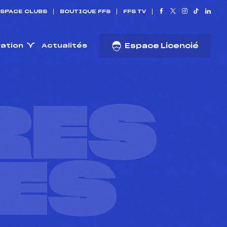
SPACE CLUBS
BOUTIQUE FFS
FFS TV
ration
Actualités
Espace Licencié
RES
ES