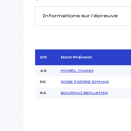
Informations sur l’épreuve
JURY DE COMPÉTITION
Coordinateur :
Délégué Technique :
D.T Adjoint :
Clt
Nom Prénom
43
MOREL YOANN
52
ROBE PIERRE EMMAN
54
BOURQUI BENJAMIN
Pénalité appliquée :
Piste :
P :
K :