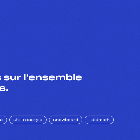
 sur l’ensemble
s.
ue
Ski Freestyle
Snowboard
Télémark