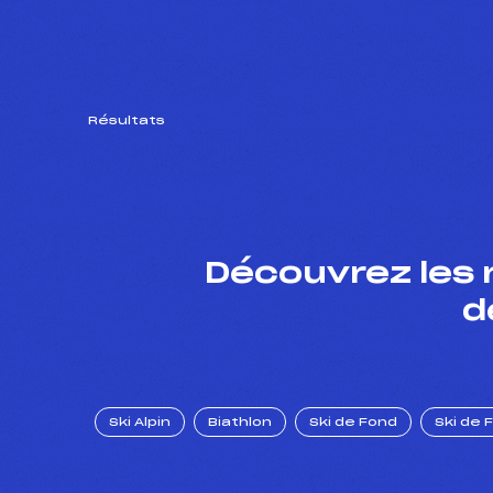
Résultats
Découvrez les 
d
Ski Alpin
Biathlon
Ski de Fond
Ski de 