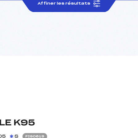
Affiner les résultats
LE K95
05
S
FIS0619