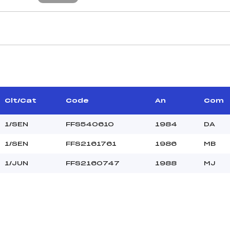
JUGES DE SAUT
–
Juge A :
–
Juge B :
–
Juge C :
Clt/Cat
Code
An
Com
Juge D :
Juge E :
1/SEN
FFS540610
1984
DA
Chef mesureur :
1/SEN
FFS2161761
1986
MB
1/JUN
FFS2160747
1988
MJ
–
–
–
–