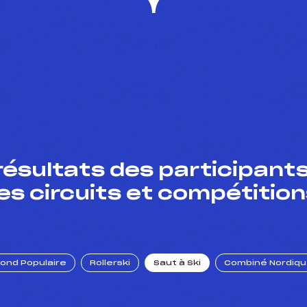
résultats des participants
es circuits et compétition
Fond Populaire
Rollerski
Saut à Ski
Combiné Nordiq