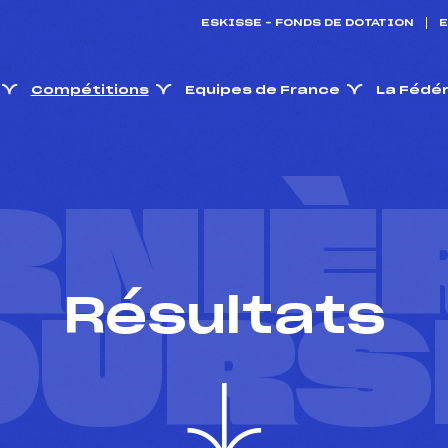
ESKISSE – FONDS DE DOTATION
E
Compétitions
Equipes de France
La Fédé
RNIÈ
Résultats
OURS