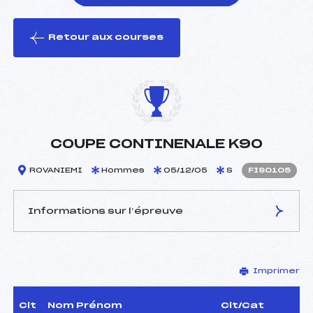
Retour aux courses
foi(s) le ski
COUPE CONTINENALE K90
ROVANIEMI
Hommes
05/12/05
S
FIS0105
Informations sur l’épreuve
JURY DE COMPÉTITION
Imprimer
Coordinateur :
–
Délégué Technique :
–
D.T Adjoint :
–
Clt
Nom Prénom
Clt/Cat