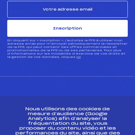
Inscription
En cliquant sur « inscription », j’autorise la FFS à utiliser mon
adresse email pour m’envoyer périodiquement la newsletter
de la FFS, qui peut contenir des offres commerciales et
promotionnelles de la FFS ou de ses partenaires. Pour plus
d’informations sur les modalités d’exercice de vos droits et
la gestion de vos données, cliquez
ici
CONTACT
Nous utilisons des cookies de
ESPACE PRESSE
mesure d’audience (Google
Analytics) afin d’analyser la
fréquentation du site, vous
Ressources
proposer du contenu vidéo et les
performances du site, ainsi que des
Pass’Neige