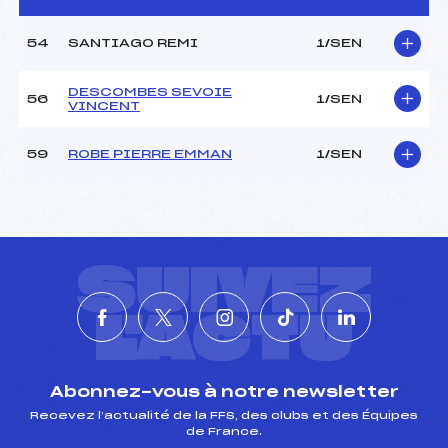
54
SANTIAGO REMI
1/SEN
JUGES DE SAUT
Juge A :
–
DESCOMBES SEVOIE
56
1/SEN
VINCENT
Juge B :
–
Juge C :
–
Juge D :
–
59
ROBE PIERRE EMMAN
1/SEN
Juge E :
–
Chef mesureur :
–
Pénalité appliquée :
–
SUIVEZ
Piste :
–
P :
–
L'ACTU
K :
–
Abonnez-vous à notre newsletter
Recevez l’actualité de la FFS, des clubs et des Équipes
de France.