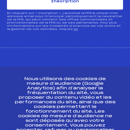
Inscription
En cliquant sur « inscription », j’autorise la FFS à utiliser mon
adresse email pour m’envoyer périodiquement la newsletter
de la FFS, qui peut contenir des offres commerciales et
promotionnelles de la FFS ou de ses partenaires. Pour plus
d’informations sur les modalités d’exercice de vos droits et
la gestion de vos données, cliquez
ici
CONTACT
Nous utilisons des cookies de
ESPACE PRESSE
mesure d’audience (Google
Analytics) afin d’analyser la
fréquentation du site, vous
Ressources
proposer du contenu vidéo et les
performances du site, ainsi que des
Pass’Neige
cookies permettant le
Projet sportif fédéral
fonctionnement du site. Les
cookies de mesure d’audience ne
Projet de performance fédéral
sont déposés qu’avec votre
Antidopage
consentement. Vous pouvez
Pôle Développement, Formation, Suivi