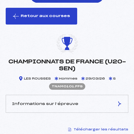
Retour aux courses
foi(s) le ski
CHAMPIONNATS DE FRANCE (U20-
SEN)
LES ROUSSES
Hommes
29/03/26
S
TNAM0101.FFS
Informations sur l’épreuve
JURY DE COMPÉTITION
Télécharger les résultats
Coordinateur :
GOUY ETIENNE (DA)