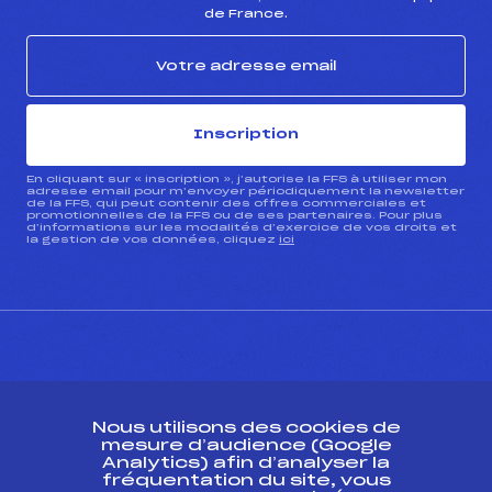
de France.
Inscription
En cliquant sur « inscription », j’autorise la FFS à utiliser mon
adresse email pour m’envoyer périodiquement la newsletter
de la FFS, qui peut contenir des offres commerciales et
promotionnelles de la FFS ou de ses partenaires. Pour plus
d’informations sur les modalités d’exercice de vos droits et
la gestion de vos données, cliquez
ici
CONTACT
Nous utilisons des cookies de
ESPACE PRESSE
mesure d’audience (Google
Analytics) afin d’analyser la
fréquentation du site, vous
Ressources