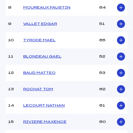
8
MOUREAUX FAUSTIN
64
9
VALLET EDGAR
51
10
TYRODE MAEL
65
11
BLONDEAU GAEL
52
12
BAUD MATTEO
53
13
ROCHAT TOM
62
14
LECOURT NATHAN
61
15
RIVIERE MAXENCE
60