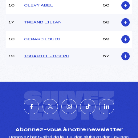
16
CLEVY ABEL
56
17
TREAND LILIAN
58
18
GERARD LOUIS
59
19
ISSARTEL JOSEPH
57
SUIVEZ
L'ACTU
Abonnez-vous à notre newsletter
Recevez l’actualité de la FFS, des clubs et des Équipes