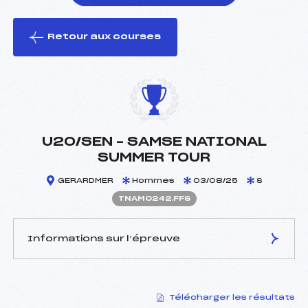
Retour aux courses
foi(s) le ski
U20/SEN – SAMSE NATIONAL
SUMMER TOUR
GERARDMER
Hommes
03/08/25
S
TNAM0242.FFS
Informations sur l’épreuve
JURY DE COMPÉTITION
Télécharger les résultats
Coordinateur :
GOUY ETIENNE (DA)