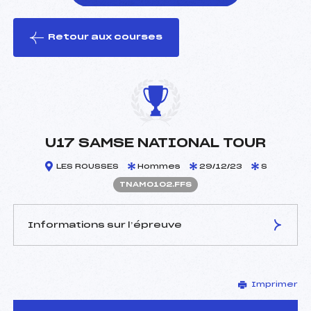
Retour aux courses
foi(s) le ski
U17 SAMSE NATIONAL TOUR
LES ROUSSES
Hommes
29/12/23
S
TNAM0102.FFS
Informations sur l’épreuve
JURY DE COMPÉTITION
Imprimer
Coordinateur :
GOUY ETIENNE (DA)
Délégué Technique :
PIERRAT BERNARD (MV)