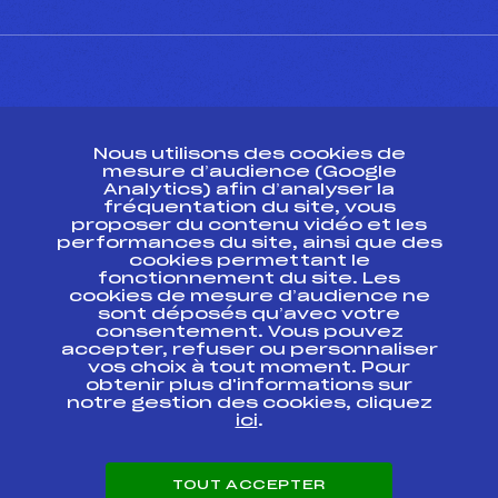
CONTACT
Nous utilisons des cookies de
ESPACE PRESSE
mesure d’audience (Google
Analytics) afin d’analyser la
fréquentation du site, vous
Ressources
proposer du contenu vidéo et les
performances du site, ainsi que des
Pass’Neige
cookies permettant le
Projet sportif fédéral
fonctionnement du site. Les
cookies de mesure d’audience ne
Projet de performance fédéral
sont déposés qu’avec votre
Antidopage
consentement. Vous pouvez
Pôle Développement, Formation, Suivi
accepter, refuser ou personnaliser
Scientifique
vos choix à tout moment. Pour
Listes ministérielles
obtenir plus d'informations sur
notre gestion des cookies, cliquez
Pôle vie de l’athlète
ici
.
Enseignement professionnel
Informatique et chronométrage
Circuits
TOUT ACCEPTER