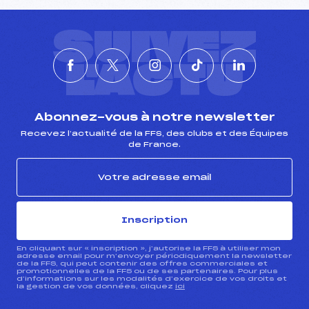
SUIVEZ
L'ACTU
Abonnez-vous à notre newsletter
Recevez l’actualité de la FFS, des clubs et des Équipes
de France.
Inscription
En cliquant sur « inscription », j’autorise la FFS à utiliser mon
adresse email pour m’envoyer périodiquement la newsletter
de la FFS, qui peut contenir des offres commerciales et
promotionnelles de la FFS ou de ses partenaires. Pour plus
d’informations sur les modalités d’exercice de vos droits et
la gestion de vos données, cliquez
ici