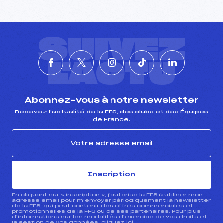
SUIVEZ
L'ACTU
Abonnez-vous à notre newsletter
Recevez l’actualité de la FFS, des clubs et des Équipes
de France.
Inscription
En cliquant sur « inscription », j’autorise la FFS à utiliser mon
adresse email pour m’envoyer périodiquement la newsletter
de la FFS, qui peut contenir des offres commerciales et
promotionnelles de la FFS ou de ses partenaires. Pour plus
d’informations sur les modalités d’exercice de vos droits et
la gestion de vos données, cliquez
ici