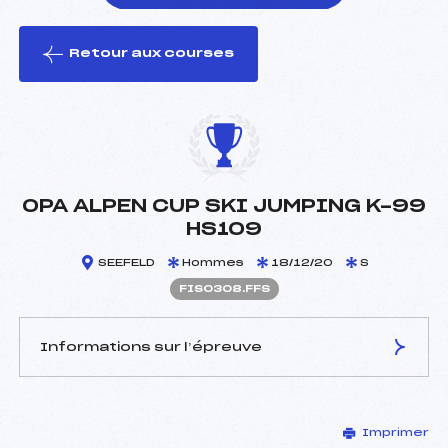
Retour aux courses
foi(s) le ski
OPA ALPEN CUP SKI JUMPING K-99
HS109
SEEFELD
Hommes
18/12/20
S
FIS0308.FFS
Informations sur l’épreuve
JURY DE COMPÉTITION
Imprimer
Coordinateur :
–