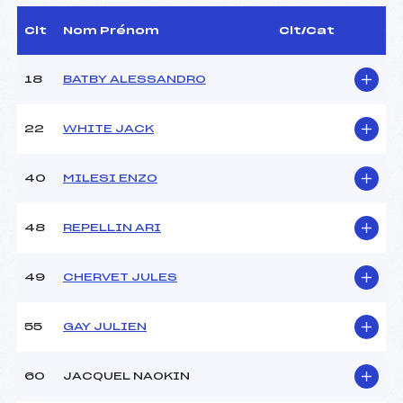
Délégué Technique :
–
D.T Adjoint :
–
Clt
Nom Prénom
Clt/Cat
18
BATBY ALESSANDRO
JUGES DE SAUT
Juge A :
–
22
WHITE JACK
Juge B :
–
Juge C :
–
40
MILESI ENZO
Juge D :
–
Juge E :
–
Chef mesureur :
–
48
REPELLIN ARI
49
CHERVET JULES
Pénalité appliquée :
17.2900
Piste :
–
P :
–
55
GAY JULIEN
K :
–
60
JACQUEL NAOKIN