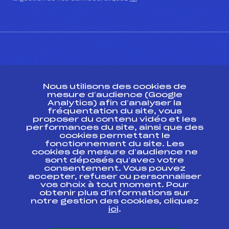
CONTACT
Nous utilisons des cookies de
ESPACE PRESSE
mesure d’audience (Google
Analytics) afin d’analyser la
fréquentation du site, vous
Ressources
proposer du contenu vidéo et les
performances du site, ainsi que des
Pass’Neige
cookies permettant le
Projet sportif fédéral
fonctionnement du site. Les
cookies de mesure d’audience ne
Projet de performance fédéral
sont déposés qu’avec votre
Antidopage
consentement. Vous pouvez
Pôle Développement, Formation, Suivi
accepter, refuser ou personnaliser
Scientifique
vos choix à tout moment. Pour
Listes ministérielles
obtenir plus d'informations sur
notre gestion des cookies, cliquez
Pôle vie de l’athlète
ici
.
Enseignement professionnel
Informatique et chronométrage