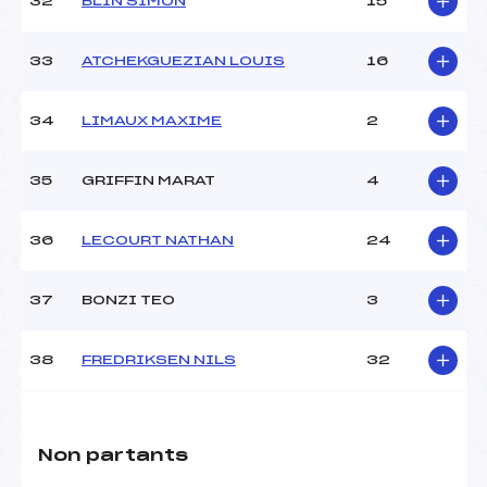
32
BLIN SIMON
15
33
ATCHEKGUEZIAN LOUIS
16
34
LIMAUX MAXIME
2
35
GRIFFIN MARAT
4
36
LECOURT NATHAN
24
37
BONZI TEO
3
38
FREDRIKSEN NILS
32
Non partants