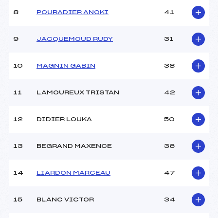
8
POURADIER ANOKI
41
9
JACQUEMOUD RUDY
31
10
MAGNIN GABIN
38
11
LAMOUREUX TRISTAN
42
12
DIDIER LOUKA
50
13
BEGRAND MAXENCE
36
14
LIARDON MARCEAU
47
15
BLANC VICTOR
34