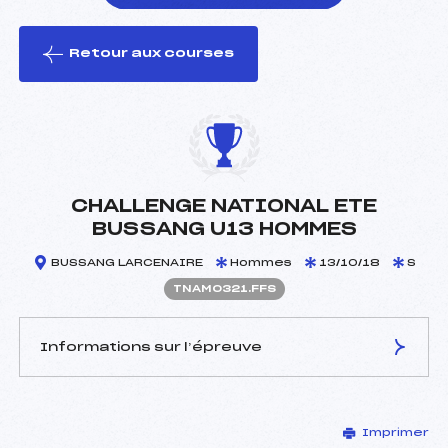
Retour aux courses
foi(s) le ski
CHALLENGE NATIONAL ETE
BUSSANG U13 HOMMES
BUSSANG LARCENAIRE
Hommes
13/10/18
S
TNAM0321.FFS
Informations sur l’épreuve
JURY DE COMPÉTITION
Imprimer
Coordinateur :
HOFFELINCK CHRISTIAN