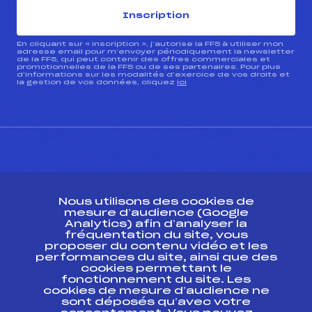
Inscription
En cliquant sur « inscription », j’autorise la FFS à utiliser mon
adresse email pour m’envoyer périodiquement la newsletter
de la FFS, qui peut contenir des offres commerciales et
promotionnelles de la FFS ou de ses partenaires. Pour plus
d’informations sur les modalités d’exercice de vos droits et
la gestion de vos données, cliquez
ici
CONTACT
Nous utilisons des cookies de
ESPACE PRESSE
mesure d’audience (Google
Analytics) afin d’analyser la
fréquentation du site, vous
Ressources
proposer du contenu vidéo et les
performances du site, ainsi que des
Pass’Neige
cookies permettant le
Projet sportif fédéral
fonctionnement du site. Les
cookies de mesure d’audience ne
Projet de performance fédéral
sont déposés qu’avec votre
Antidopage