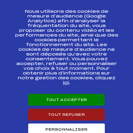
CONTACT
Nous utilisons des cookies de
ESPACE PRESSE
mesure d’audience (Google
Analytics) afin d’analyser la
fréquentation du site, vous
Ressources
proposer du contenu vidéo et les
performances du site, ainsi que des
Pass’Neige
cookies permettant le
Projet sportif fédéral
fonctionnement du site. Les
cookies de mesure d’audience ne
Projet de performance fédéral
sont déposés qu’avec votre
Antidopage
consentement. Vous pouvez
Pôle Développement, Formation, Suivi
accepter, refuser ou personnaliser
Scientifique
vos choix à tout moment. Pour
Listes ministérielles
obtenir plus d'informations sur
notre gestion des cookies, cliquez
Pôle vie de l’athlète
ici
.
Enseignement professionnel
Informatique et chronométrage
Circuits
TOUT ACCEPTER
Carrières
Développement des habiletés mentales
TOUT REFUSER
PERSONNALISER