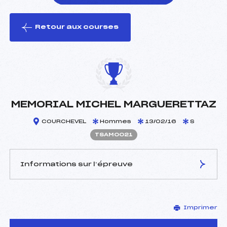
Retour aux courses
foi(s) le ski
MEMORIAL MICHEL MARGUERETTAZ
COURCHEVEL
Hommes
13/02/16
S
TSAM0021
Informations sur l’épreuve
JURY DE COMPÉTITION
Imprimer
Coordinateur :
–
Délégué Technique :
MORAT GILLES (SA)