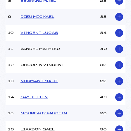
8
BEGRAND MAEL
28
9
DIEU MICKAEL
38
10
VINCENT LUCAS
34
11
VANDEL MATHIEU
40
12
CHOUPIN VINCENT
32
13
NORMAND MALO
22
14
GAY JULIEN
43
15
MOUREAUX FAUSTIN
26
16
LIARDON GAEL
30