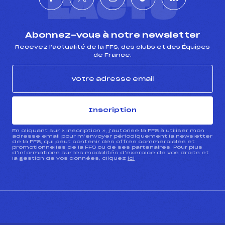
L'ACTU
Abonnez-vous à notre newsletter
Recevez l’actualité de la FFS, des clubs et des Équipes
de France.
Inscription
En cliquant sur « inscription », j’autorise la FFS à utiliser mon
adresse email pour m’envoyer périodiquement la newsletter
de la FFS, qui peut contenir des offres commerciales et
promotionnelles de la FFS ou de ses partenaires. Pour plus
d’informations sur les modalités d’exercice de vos droits et
la gestion de vos données, cliquez
ici