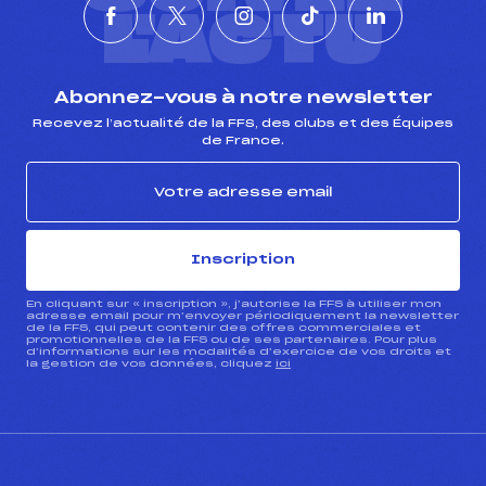
L'ACTU
Abonnez-vous à notre newsletter
Recevez l’actualité de la FFS, des clubs et des Équipes
de France.
Inscription
En cliquant sur « inscription », j’autorise la FFS à utiliser mon
adresse email pour m’envoyer périodiquement la newsletter
de la FFS, qui peut contenir des offres commerciales et
promotionnelles de la FFS ou de ses partenaires. Pour plus
d’informations sur les modalités d’exercice de vos droits et
la gestion de vos données, cliquez
ici