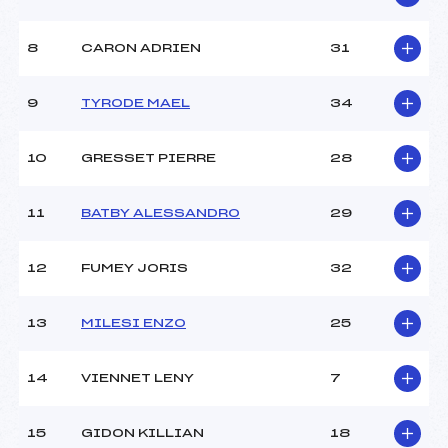
8
CARON ADRIEN
31
9
TYRODE MAEL
34
10
GRESSET PIERRE
28
11
BATBY ALESSANDRO
29
12
FUMEY JORIS
32
13
MILESI ENZO
25
14
VIENNET LENY
7
15
GIDON KILLIAN
18