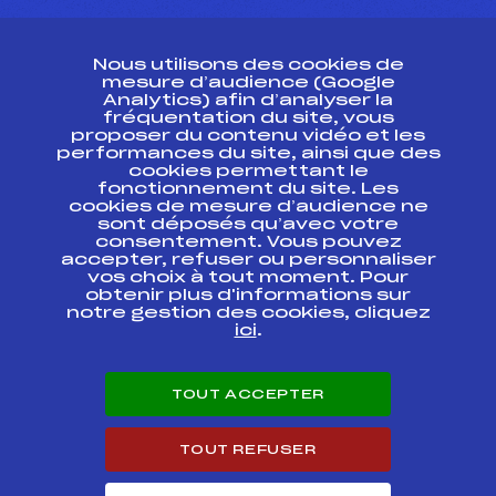
CONTACT
Nous utilisons des cookies de
ESPACE PRESSE
mesure d’audience (Google
Analytics) afin d’analyser la
fréquentation du site, vous
Ressources
proposer du contenu vidéo et les
performances du site, ainsi que des
Pass’Neige
cookies permettant le
Projet sportif fédéral
fonctionnement du site. Les
cookies de mesure d’audience ne
Projet de performance fédéral
sont déposés qu’avec votre
Antidopage
consentement. Vous pouvez
Pôle Développement, Formation, Suivi
accepter, refuser ou personnaliser
Scientifique
vos choix à tout moment. Pour
Listes ministérielles
obtenir plus d'informations sur
notre gestion des cookies, cliquez
Pôle vie de l’athlète
ici
.
Enseignement professionnel
Informatique et chronométrage
Circuits
TOUT ACCEPTER
Carrières
Développement des habiletés mentales
TOUT REFUSER