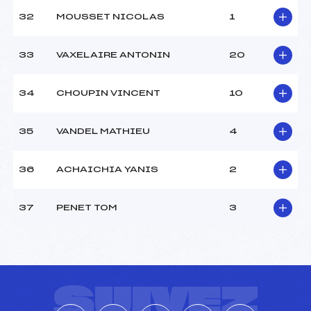
32
MOUSSET NICOLAS
1
33
VAXELAIRE ANTONIN
20
34
CHOUPIN VINCENT
10
35
VANDEL MATHIEU
4
36
ACHAICHIA YANIS
2
37
PENET TOM
3
SUIVEZ