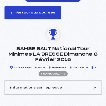
Retour aux courses
foi(s) le ski
SAMSE SAUT National Tour
Minimes LA BRESSE Dimanche 8
Février 2015
LA BRESSE LISPACH
Hommes
08/02/15
S
TNAM0061.FFS
Informations sur l’épreuve
JURY DE COMPÉTITION