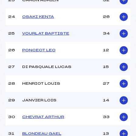
23
CARON ADRIEN
32
24
OSAKI KENTA
26
25
VOURLAT BAPTISTE
34
26
PONCEOT LEO
12
27
DI PASQUALE LUCAS
15
28
HENRIOT LOUIS
27
29
JANVIER LOIS
14
30
CHEVRAT ARTHUR
33
31
BLONDEAU GAEL
13