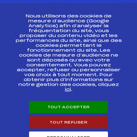
CONTACT
Nous utilisons des cookies de
ESPACE PRESSE
mesure d’audience (Google
Analytics) afin d’analyser la
fréquentation du site, vous
Ressources
proposer du contenu vidéo et les
performances du site, ainsi que des
Pass’Neige
cookies permettant le
Projet sportif fédéral
fonctionnement du site. Les
cookies de mesure d’audience ne
Projet de performance fédéral
sont déposés qu’avec votre
Antidopage
consentement. Vous pouvez
Pôle Développement, Formation, Suivi
accepter, refuser ou personnaliser
Scientifique
vos choix à tout moment. Pour
Listes ministérielles
obtenir plus d'informations sur
notre gestion des cookies, cliquez
Pôle vie de l’athlète
ici
.
Enseignement professionnel
Informatique et chronométrage
Circuits
TOUT ACCEPTER
Carrières
Développement des habiletés mentales
TOUT REFUSER