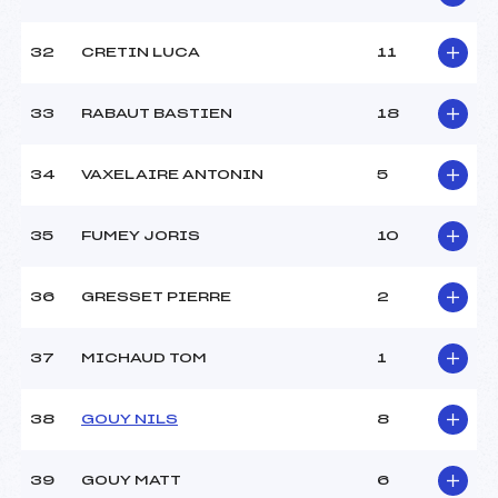
32
CRETIN LUCA
11
33
RABAUT BASTIEN
18
34
VAXELAIRE ANTONIN
5
35
FUMEY JORIS
10
36
GRESSET PIERRE
2
37
MICHAUD TOM
1
38
GOUY NILS
8
39
GOUY MATT
6