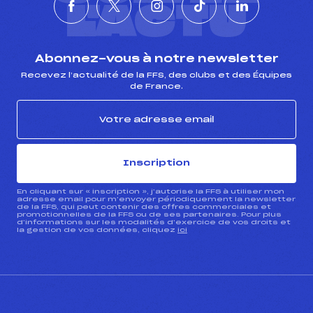
L'ACTU
Abonnez-vous à notre newsletter
Recevez l’actualité de la FFS, des clubs et des Équipes
de France.
Inscription
En cliquant sur « inscription », j’autorise la FFS à utiliser mon
adresse email pour m’envoyer périodiquement la newsletter
de la FFS, qui peut contenir des offres commerciales et
promotionnelles de la FFS ou de ses partenaires. Pour plus
d’informations sur les modalités d’exercice de vos droits et
la gestion de vos données, cliquez
ici