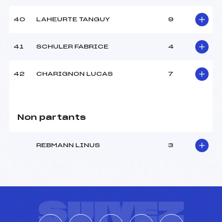
40
LAHEURTE TANGUY
9
41
SCHULER FABRICE
4
42
CHARIGNON LUCAS
7
Non partants
REBMANN LINUS
3
SUIVEZ