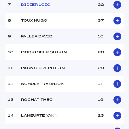
P :
60 m
7
DIDIER LOIC
22
K :
76 m
8
TOUX HUGO
37
9
FALLER DAVID
16
10
MODRICKER QUIRIN
20
11
PAGNIER ZEPHIRIN
29
12
SCHULER YANNICK
17
13
ROCHAT THEO
19
14
LAHEURTE YANN
23