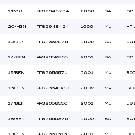
1/POU
FFS2649774
2003
SA
CO
20/MIN
FFS2648424
1999
MJ
HT 
13/BEN
FFS2652278
2002
SA
SC 
14/BEN
FFS2659865
2001
SA
CO
15/BEN
FFS2656571
2001
MJ
BOI
16/BEN
FFS2654089
2002
MV
GE
17/BEN
FFS2658556
2001
MJ
US
18/BEN
FFS2659879
2002
SA
SC 
19/BEN
FFS2651616
2001
MJ
OLY