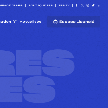
SPACE CLUBS
BOUTIQUE FFS
FFS TV
ration
Actualités
Espace Licencié
RES
ES