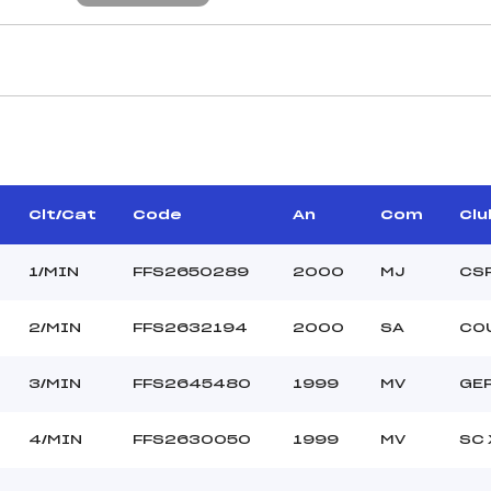
JUGES DE SAUT
REMY CHRISTIAN (MV)
Juge A :
RRAND BERNARD (MJ)
Juge B :
OUROT MARTIAL (MV)
Juge C :
Clt/Cat
Code
An
Com
Clu
Juge D :
1/MIN
FFS2650289
2000
MJ
CSR
Juge E :
Chef mesureur :
2/MIN
FFS2632194
2000
SA
CO
70.3800
3/MIN
FFS2645480
1999
MV
GE
LISPACH
–
4/MIN
FFS2630050
1999
MV
SC
40 m