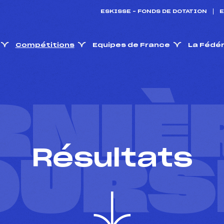
ESKISSE – FONDS DE DOTATION
E
Compétitions
Equipes de France
La Fédé
RNIÈ
Résultats
OURS