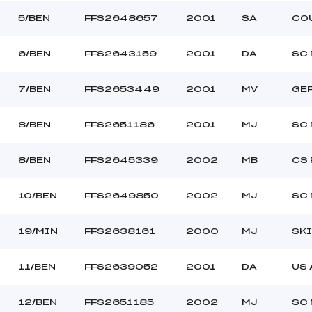
5/BEN
FFS2648657
2001
SA
CO
6/BEN
FFS2643159
2001
DA
SC 
7/BEN
FFS2653449
2001
MV
GE
8/BEN
FFS2651186
2001
MJ
SC 
8/BEN
FFS2645339
2002
MB
CS 
10/BEN
FFS2649850
2002
MJ
SC 
19/MIN
FFS2638161
2000
MJ
SK
11/BEN
FFS2639052
2001
DA
US
12/BEN
FFS2651185
2002
MJ
SC 