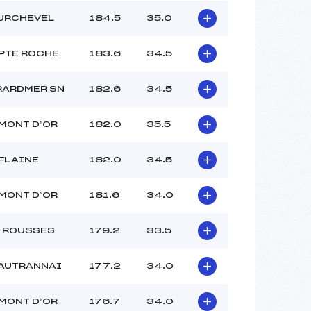
URCHEVEL
184.5
35.0
PTE ROCHE
183.6
34.5
RARDMER SN
182.6
34.5
MONT D’OR
182.0
35.5
FLAINE
182.0
34.5
MONT D’OR
181.6
34.0
I ROUSSES
179.2
33.5
 AUTRANNAI
177.2
34.0
MONT D’OR
176.7
34.0