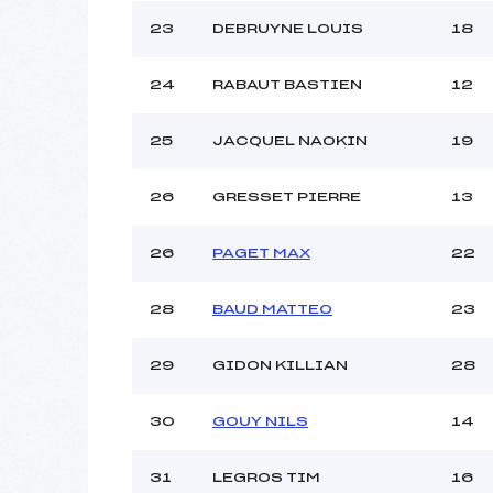
23
DEBRUYNE LOUIS
18
24
RABAUT BASTIEN
12
25
JACQUEL NAOKIN
19
26
GRESSET PIERRE
13
26
PAGET MAX
22
28
BAUD MATTEO
23
29
GIDON KILLIAN
28
30
GOUY NILS
14
31
LEGROS TIM
16