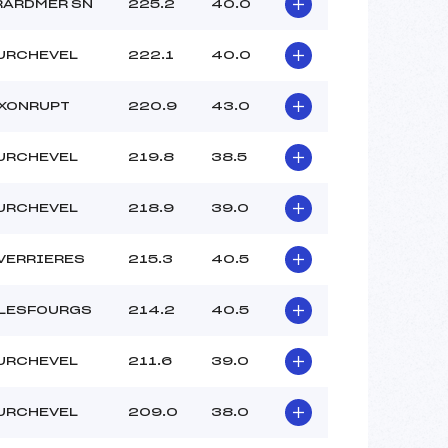
RARDMER SN
225.2
40.0
URCHEVEL
222.1
40.0
 XONRUPT
220.9
43.0
URCHEVEL
219.8
38.5
URCHEVEL
218.9
39.0
VERRIERES
215.3
40.5
 LESFOURGS
214.2
40.5
URCHEVEL
211.6
39.0
URCHEVEL
209.0
38.0