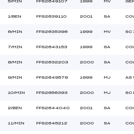
5/MIN
FFS2649107
1999
MV
GE
1/BEN
FFS2639110
2001
SA
CO
6/MIN
FFS2635396
1999
MV
SC
7/MIN
FFS2643153
1999
SA
CO
8/MIN
FFS2632203
2000
SA
CO
9/MIN
FFS2649579
1999
MJ
AS 
10/MIN
FFS2656393
2000
MJ
SC
2/BEN
FFS2644040
2001
SA
CO
11/MIN
FFS2645212
2000
SA
CO