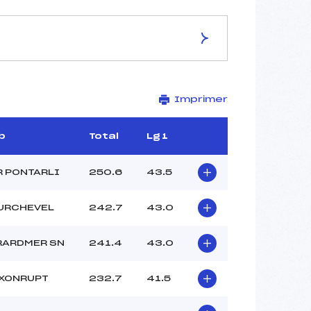
Imprimer
TYRODE KATELL (MJ)
BAILLY PIERRE (MB)
ROBERT DOMINIQUE (MV)
b
Total
Lg 1
BERNOUD PIERRE EMMANUEL
(SA)
 PONTARLI
250.6
43.5
PONCEOT MARINETTE (MV)
BOTET JEAN YANICK (MV)
URCHEVEL
242.7
43.0
RARDMER SN
241.4
43.0
 XONRUPT
232.7
41.5