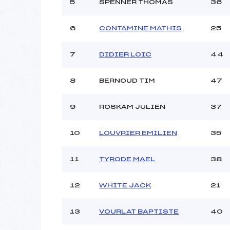
5
SPENNER THOMAS
36
6
CONTAMINE MATHIS
25
7
DIDIER LOIC
44
8
BERNOUD TIM
47
9
ROSKAM JULIEN
37
10
LOUVRIER EMILIEN
35
11
TYRODE MAEL
38
12
WHITE JACK
21
13
VOURLAT BAPTISTE
40