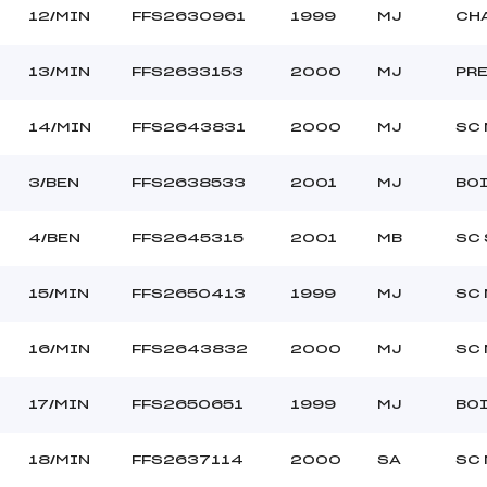
12/MIN
FFS2630961
1999
MJ
CH
13/MIN
FFS2633153
2000
MJ
PR
14/MIN
FFS2643831
2000
MJ
SC 
3/BEN
FFS2638533
2001
MJ
BOI
4/BEN
FFS2645315
2001
MB
SC 
15/MIN
FFS2650413
1999
MJ
SC 
16/MIN
FFS2643832
2000
MJ
SC 
17/MIN
FFS2650651
1999
MJ
BOI
18/MIN
FFS2637114
2000
SA
SC 