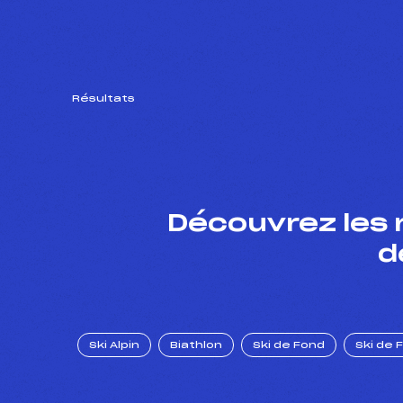
Résultats
Découvrez les 
d
Ski Alpin
Biathlon
Ski de Fond
Ski de 