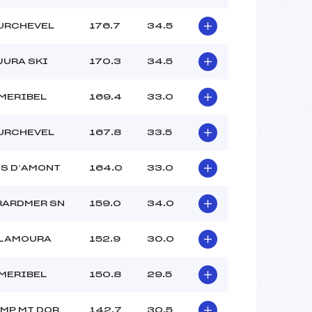
URCHEVEL
176.7
34.5
JURA SKI
170.3
34.5
MERIBEL
169.4
33.0
URCHEVEL
167.8
33.5
S D’AMONT
164.0
33.0
RARDMER SN
159.0
34.0
 LAMOURA
152.9
30.0
MERIBEL
150.8
29.5
MP MT DOR
142.7
30.5