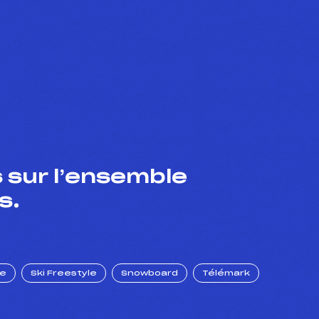
 sur l’ensemble
s.
ue
Ski Freestyle
Snowboard
Télémark