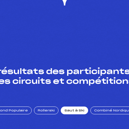
résultats des participants
es circuits et compétition
Fond Populaire
Rollerski
Saut à Ski
Combiné Nordiq