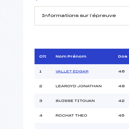
Informations sur l’épreuve
JURY DE COMPÉTITION
Coordinateur :
Délégué Technique :
BA
D.T Adjoint :
M
Clt
Nom Prénom
Dos
1
VALLET EDGAR
46
2
LEAROYD JONATHAN
48
Pénalité appliquée :
3
SUISSE TITOUAN
42
Piste :
P :
4
ROCHAT THEO
45
K :