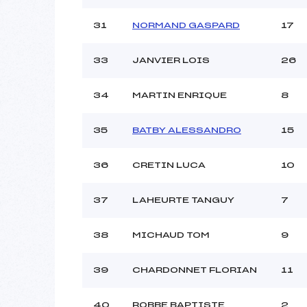
31
NORMAND GASPARD
17
33
JANVIER LOIS
26
34
MARTIN ENRIQUE
8
35
BATBY ALESSANDRO
15
36
CRETIN LUCA
10
37
LAHEURTE TANGUY
7
38
MICHAUD TOM
9
39
CHARDONNET FLORIAN
11
40
ROBBE BAPTISTE
2