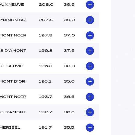
AUX NEUVE
208.0
39.5
EMANON SC
207.0
39.0
MONT NOIR
197.3
37.0
S D’AMONT
196.8
37.5
ST GERVAI
196.3
38.0
MONT D’OR
195.1
35.0
MONT NOIR
193.7
36.5
S D’AMONT
192.7
36.5
MERIBEL
191.7
35.5