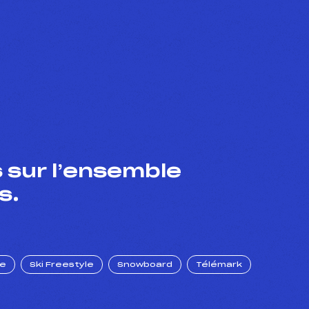
 sur l’ensemble
s.
ue
Ski Freestyle
Snowboard
Télémark