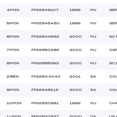
4/MIN
FFS2649107
1999
MV
GE
5/MIN
FFS2645480
1999
MV
GE
6/MIN
FFS2643832
2000
MJ
SC 
7/MIN
FFS2650289
2000
MJ
CSR
8/MIN
FFS2656393
2000
MJ
SC
2/BEN
FFS2644040
2001
SA
CO
9/MIN
FFS2645212
2000
SA
CO
10/MIN
FFS2630961
1999
MJ
CHA
11/MIN
FFS2637837
2000
DA
US 