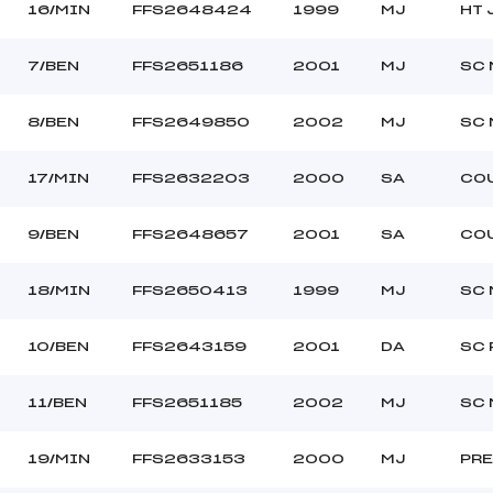
16/MIN
FFS2648424
1999
MJ
HT 
7/BEN
FFS2651186
2001
MJ
SC 
8/BEN
FFS2649850
2002
MJ
SC 
17/MIN
FFS2632203
2000
SA
CO
9/BEN
FFS2648657
2001
SA
CO
18/MIN
FFS2650413
1999
MJ
SC 
10/BEN
FFS2643159
2001
DA
SC 
11/BEN
FFS2651185
2002
MJ
SC 
19/MIN
FFS2633153
2000
MJ
PR