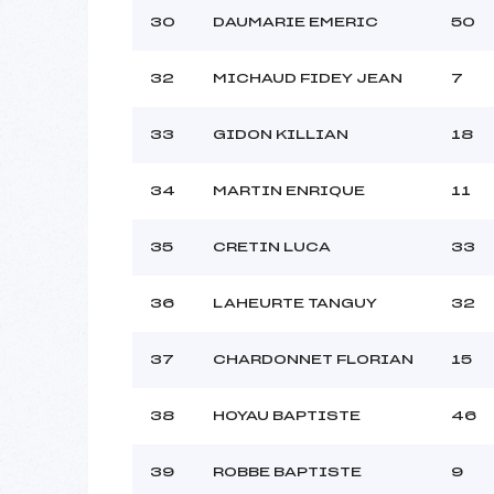
30
DAUMARIE EMERIC
50
32
MICHAUD FIDEY JEAN
7
33
GIDON KILLIAN
18
34
MARTIN ENRIQUE
11
35
CRETIN LUCA
33
36
LAHEURTE TANGUY
32
37
CHARDONNET FLORIAN
15
38
HOYAU BAPTISTE
46
39
ROBBE BAPTISTE
9