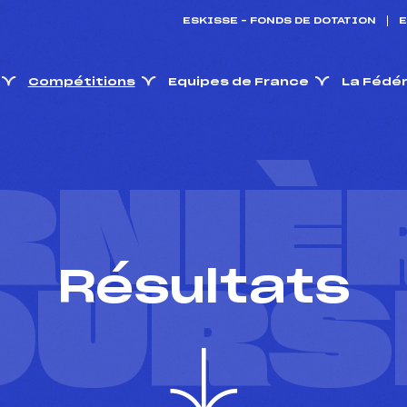
ESKISSE – FONDS DE DOTATION
E
Compétitions
Equipes de France
La Fédé
RNIÈ
Résultats
OURS