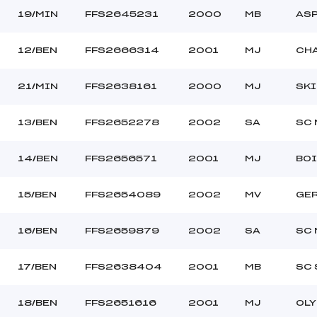
19/MIN
FFS2645231
2000
MB
AS
12/BEN
FFS2666314
2001
MJ
CHA
21/MIN
FFS2638161
2000
MJ
SKI
13/BEN
FFS2652278
2002
SA
SC 
14/BEN
FFS2656571
2001
MJ
BOI
15/BEN
FFS2654089
2002
MV
GE
16/BEN
FFS2659879
2002
SA
SC 
17/BEN
FFS2638404
2001
MB
SC 
18/BEN
FFS2651616
2001
MJ
OLY