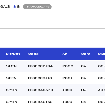
9/13
S
TNAM0291.FFS
JUGES DE SAUT
REMY CHRISTIAN (MV)
Juge A :
IERRAT BERNARD (MV)
Juge B :
UR JEAN MARIE (MJ)
Juge C :
Clt/Cat
Code
An
Com
Clu
Juge D :
Juge E :
1/MIN
FFS2632194
2000
SA
CO
Chef mesureur :
1/BEN
FFS2639110
2001
SA
CO
78.1800
2/MIN
FFS2649579
1999
MJ
AS 
LES TUFFES
30 m
45 m
3/MIN
FFS2643153
1999
SA
CO