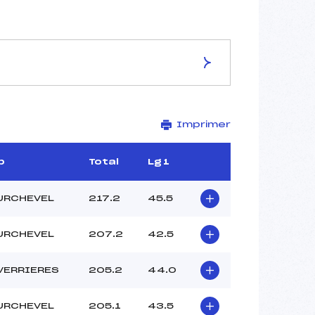
Imprimer
MORAT GILLES (SA)
BOUVARD ODETTE (MJ)
MAGONI FREDERIC (MJ)
b
Total
Lg 1
ROBBE LIONEL (MJ)
VANINI REGIS (MJ)
URCHEVEL
217.2
45.5
BUFFARD BENOIT (MJ)
URCHEVEL
207.2
42.5
VERRIERES
205.2
44.0
URCHEVEL
205.1
43.5