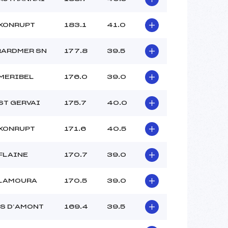
XONRUPT
183.1
41.0
RARDMER SN
177.8
39.5
MERIBEL
176.0
39.0
ST GERVAI
175.7
40.0
XONRUPT
171.6
40.5
FLAINE
170.7
39.0
 LAMOURA
170.5
39.0
S D’AMONT
169.4
39.5