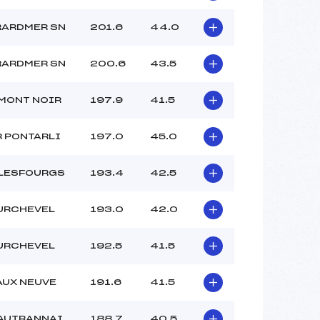
RARDMER SN
201.6
44.0
RARDMER SN
200.6
43.5
MONT NOIR
197.9
41.5
 PONTARLI
197.0
45.0
 LESFOURGS
193.4
42.5
URCHEVEL
193.0
42.0
URCHEVEL
192.5
41.5
UX NEUVE
191.6
41.5
AUTRANNAI
188.7
40.5