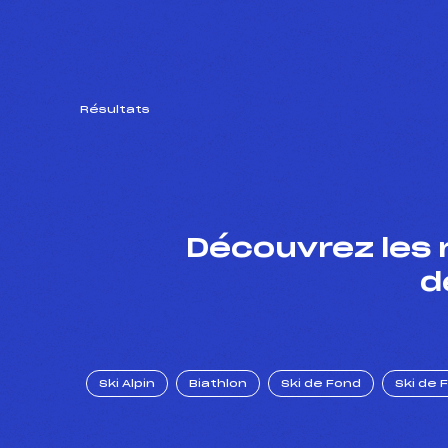
Résultats
Découvrez les 
d
Ski Alpin
Biathlon
Ski de Fond
Ski de 