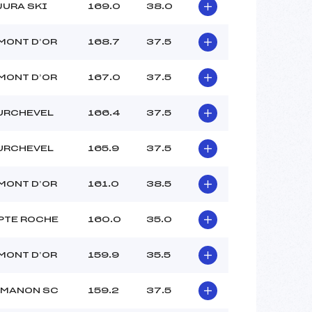
JURA SKI
169.0
38.0
MONT D’OR
168.7
37.5
MONT D’OR
167.0
37.5
URCHEVEL
166.4
37.5
URCHEVEL
165.9
37.5
MONT D’OR
161.0
38.5
PTE ROCHE
160.0
35.0
MONT D’OR
159.9
35.5
EMANON SC
159.2
37.5