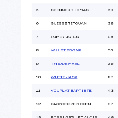
5
SPENNER THOMAS
53
6
SUISSE TITOUAN
38
7
FUMEY JORIS
25
8
VALLET EDGAR
55
9
TYRODE MAEL
36
10
WHITE JACK
27
11
VOURLAT BAPTISTE
43
12
PAGNIER ZEPHIRIN
37
13
ROSSI GRILLET ALOIS
48