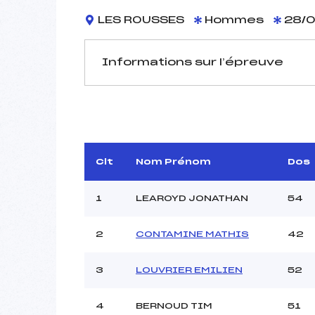
LES ROUSSES
Hommes
28/0
Informations sur l’épreuve
JURY DE COMPÉTITION
Coordinateur :
Délégué Technique :
P
D.T Adjoint :
MONNOYE
Clt
Nom Prénom
Dos
1
LEAROYD JONATHAN
54
2
CONTAMINE MATHIS
42
Pénalité appliquée :
3
LOUVRIER EMILIEN
52
Piste :
P :
K :
4
BERNOUD TIM
51