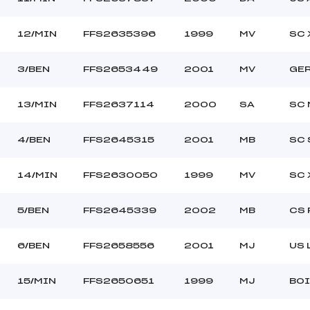
12/MIN
FFS2635396
1999
MV
SC 
3/BEN
FFS2653449
2001
MV
GE
13/MIN
FFS2637114
2000
SA
SC 
4/BEN
FFS2645315
2001
MB
SC 
14/MIN
FFS2630050
1999
MV
SC 
5/BEN
FFS2645339
2002
MB
CS 
6/BEN
FFS2658556
2001
MJ
US
15/MIN
FFS2650651
1999
MJ
BOI