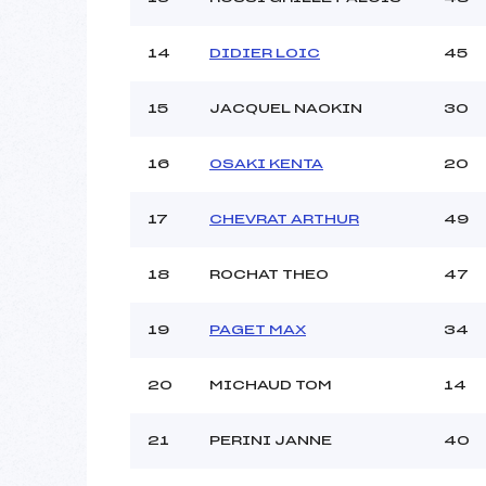
14
DIDIER LOIC
45
15
JACQUEL NAOKIN
30
16
OSAKI KENTA
20
17
CHEVRAT ARTHUR
49
18
ROCHAT THEO
47
19
PAGET MAX
34
20
MICHAUD TOM
14
21
PERINI JANNE
40