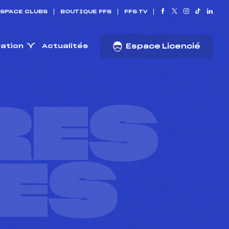
SPACE CLUBS
BOUTIQUE FFS
FFS TV
ration
Actualités
Espace Licencié
RES
ES