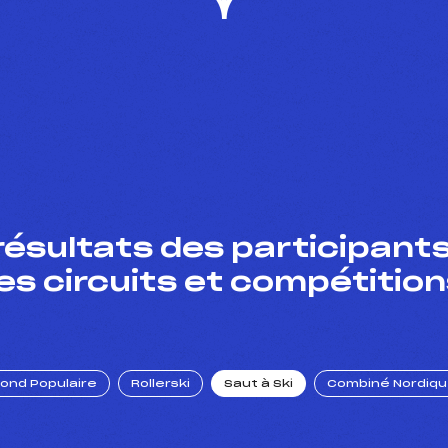
résultats des participants
es circuits et compétition
Fond Populaire
Rollerski
Saut à Ski
Combiné Nordiq