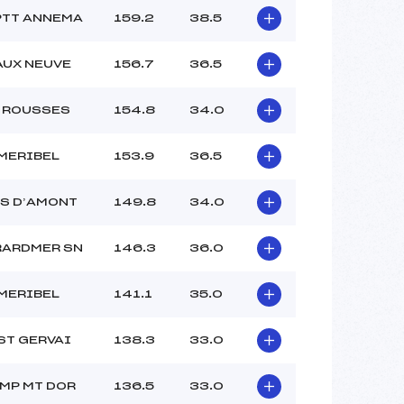
PTT ANNEMA
159.2
38.5
UX NEUVE
156.7
36.5
 ROUSSES
154.8
34.0
MERIBEL
153.9
36.5
S D’AMONT
149.8
34.0
RARDMER SN
146.3
36.0
MERIBEL
141.1
35.0
ST GERVAI
138.3
33.0
MP MT DOR
136.5
33.0