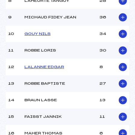
8
LAHEURTE TANGUY
28
9
MICHAUD FIDEY JEAN
36
10
GOUY NILS
34
11
ROBBE LORIS
30
12
LALANNE EDGAR
8
13
ROBBE BAPTISTE
27
14
BRAUN LASSE
13
15
FAISST JANNIK
11
16
MAHER THOMAS
6