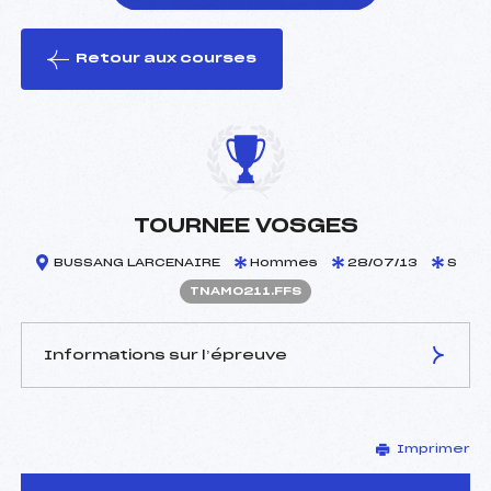
Retour aux courses
foi(s) le ski
TOURNEE VOSGES
BUSSANG LARCENAIRE
Hommes
28/07/13
S
TNAM0211.FFS
Informations sur l’épreuve
JURY DE COMPÉTITION
Imprimer
Coordinateur :
–
Délégué Technique :
LOCATELLI ROLAND (SA)