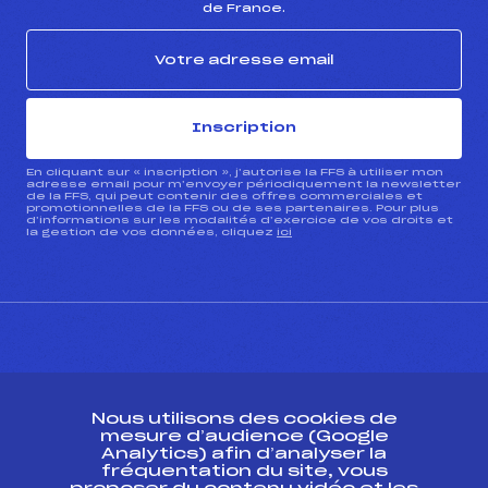
de France.
Inscription
En cliquant sur « inscription », j’autorise la FFS à utiliser mon
adresse email pour m’envoyer périodiquement la newsletter
de la FFS, qui peut contenir des offres commerciales et
promotionnelles de la FFS ou de ses partenaires. Pour plus
d’informations sur les modalités d’exercice de vos droits et
la gestion de vos données, cliquez
ici
CONTACT
Nous utilisons des cookies de
ESPACE PRESSE
mesure d’audience (Google
Analytics) afin d’analyser la
fréquentation du site, vous
Ressources