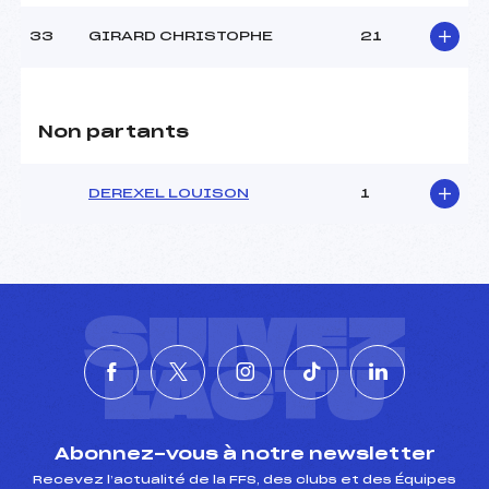
33
GIRARD CHRISTOPHE
21
Non partants
DEREXEL LOUISON
1
SUIVEZ
L'ACTU
Abonnez-vous à notre newsletter
Recevez l’actualité de la FFS, des clubs et des Équipes