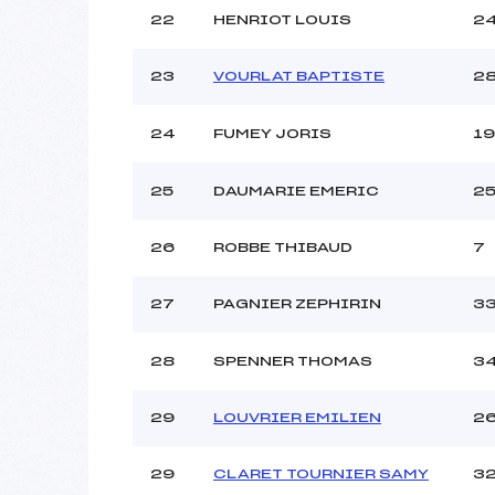
22
HENRIOT LOUIS
2
23
VOURLAT BAPTISTE
2
24
FUMEY JORIS
19
25
DAUMARIE EMERIC
2
26
ROBBE THIBAUD
7
27
PAGNIER ZEPHIRIN
3
28
SPENNER THOMAS
3
29
LOUVRIER EMILIEN
2
29
CLARET TOURNIER SAMY
3