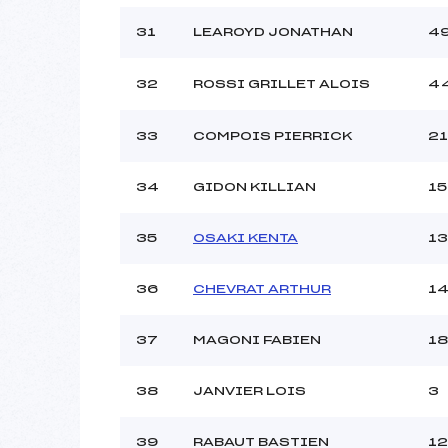
31
LEAROYD JONATHAN
4
32
ROSSI GRILLET ALOIS
4
33
COMPOIS PIERRICK
21
34
GIDON KILLIAN
15
35
OSAKI KENTA
13
36
CHEVRAT ARTHUR
1
37
MAGONI FABIEN
18
38
JANVIER LOIS
3
39
RABAUT BASTIEN
12