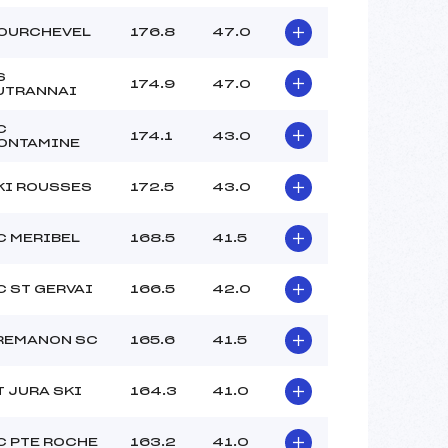
OURCHEVEL
176.8
47.0
S
174.9
47.0
UTRANNAI
C
174.1
43.0
ONTAMINE
KI ROUSSES
172.5
43.0
C MERIBEL
168.5
41.5
C ST GERVAI
166.5
42.0
REMANON SC
165.6
41.5
T JURA SKI
164.3
41.0
C PTE ROCHE
163.2
41.0