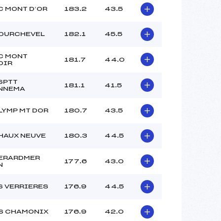
C MONT D’OR
183.2
43.5
OURCHEVEL
182.1
45.5
C MONT
181.7
44.0
OIR
SPTT
181.1
41.5
NNEMA
LYMP MT DOR
180.7
43.5
HAUX NEUVE
180.3
44.5
ERARDMER
177.6
43.0
N
S VERRIERES
176.9
44.5
S CHAMONIX
176.9
42.0