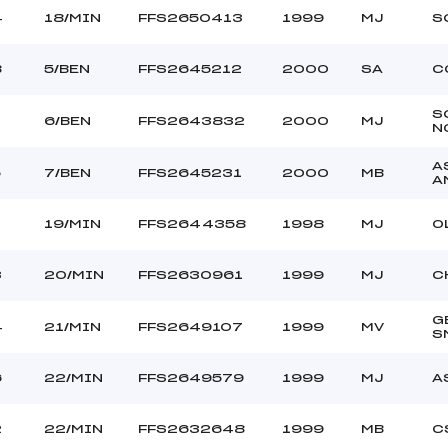
4
18/MIN
FFS2650413
1999
MJ
S
8
5/BEN
FFS2645212
2000
SA
C
S
6/BEN
FFS2643832
2000
MJ
N
A
5
7/BEN
FFS2645231
2000
MB
A
19/MIN
FFS2644358
1998
MJ
O
3
20/MIN
FFS2630961
1999
MJ
C
G
4
21/MIN
FFS2649107
1999
MV
S
6
22/MIN
FFS2649579
1999
MJ
A
2
22/MIN
FFS2632648
1999
MB
C