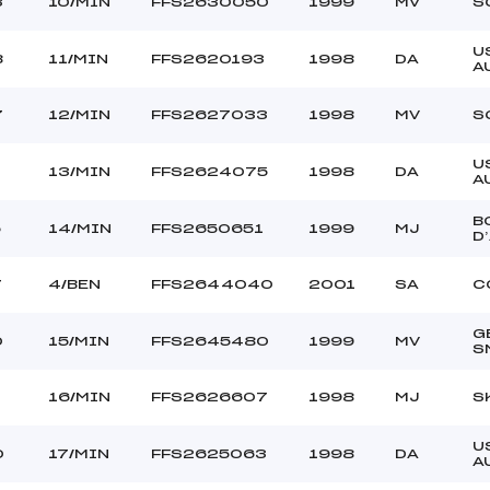
3
10/MIN
FFS2630050
1999
MV
S
U
8
11/MIN
FFS2620193
1998
DA
A
7
12/MIN
FFS2627033
1998
MV
S
U
13/MIN
FFS2624075
1998
DA
A
B
5
14/MIN
FFS2650651
1999
MJ
D
7
4/BEN
FFS2644040
2001
SA
C
G
0
15/MIN
FFS2645480
1999
MV
S
1
16/MIN
FFS2626607
1998
MJ
S
U
0
17/MIN
FFS2625063
1998
DA
A