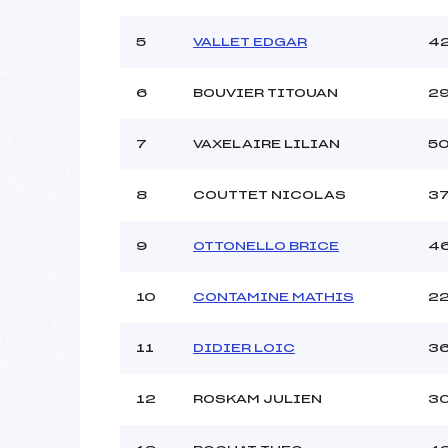
5
VALLET EDGAR
4
6
BOUVIER TITOUAN
2
7
VAXELAIRE LILIAN
5
8
COUTTET NICOLAS
3
9
OTTONELLO BRICE
4
10
CONTAMINE MATHIS
2
11
DIDIER LOIC
3
12
ROSKAM JULIEN
3