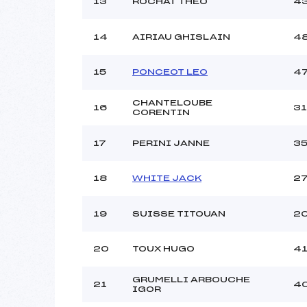
13
ROCHAT THEO
4
14
AIRIAU GHISLAIN
4
15
PONCEOT LEO
4
CHANTELOUBE
16
31
CORENTIN
17
PERINI JANNE
3
18
WHITE JACK
2
19
SUISSE TITOUAN
2
20
TOUX HUGO
4
GRUMELLI ARBOUCHE
21
4
IGOR