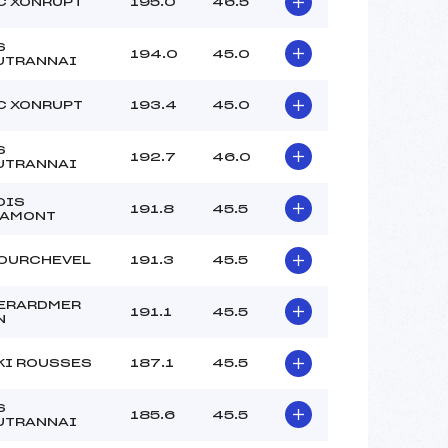
C XONRUPT
195.0
46.5
S
194.0
45.0
UTRANNAI
C XONRUPT
193.4
45.0
S
192.7
46.0
UTRANNAI
OIS
191.8
45.5
’AMONT
OURCHEVEL
191.3
45.5
ERARDMER
191.1
45.5
N
KI ROUSSES
187.1
45.5
S
185.6
45.5
UTRANNAI