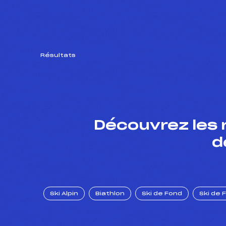
Résultats
Découvrez les 
d
Ski Alpin
Biathlon
Ski de Fond
Ski de 