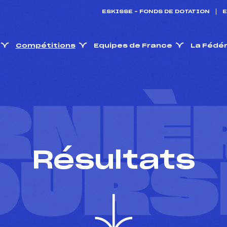
ESKISSE – FONDS DE DOTATION
E
Compétitions
Equipes de France
La Fédé
RNIÈ
Résultats
OURS