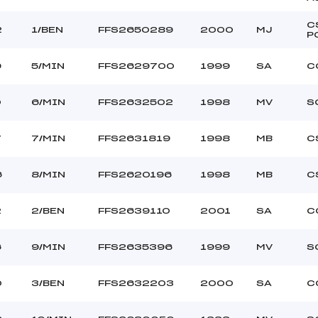
C
2
1/BEN
FFS2650289
2000
MJ
P
9
5/MIN
FFS2629700
1999
SA
C
0
6/MIN
FFS2632502
1998
MV
S
7
7/MIN
FFS2631819
1998
MB
C
6
8/MIN
FFS2620196
1998
MB
C
2
2/BEN
FFS2639110
2001
SA
C
6
9/MIN
FFS2635396
1999
MV
S
0
3/BEN
FFS2632203
2000
SA
C