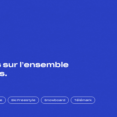
 sur l’ensemble
s.
ue
Ski Freestyle
Snowboard
Télémark