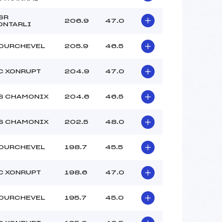
SR
206.9
47.0
ONTARLI
OURCHEVEL
205.9
46.5
C XONRUPT
204.9
47.0
S CHAMONIX
204.6
46.5
S CHAMONIX
202.5
48.0
OURCHEVEL
198.7
45.5
C XONRUPT
198.6
47.0
OURCHEVEL
195.7
45.0