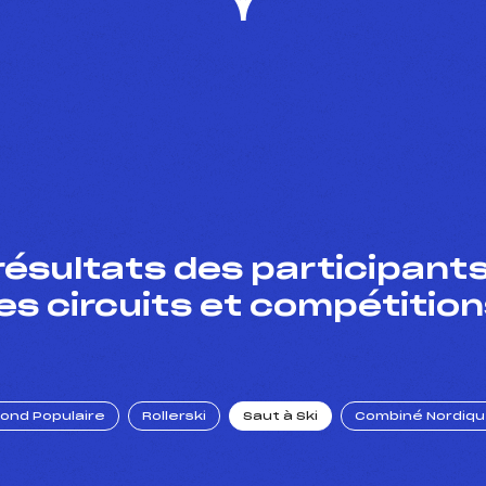
résultats des participants
es circuits et compétition
Fond Populaire
Rollerski
Saut à Ski
Combiné Nordiq