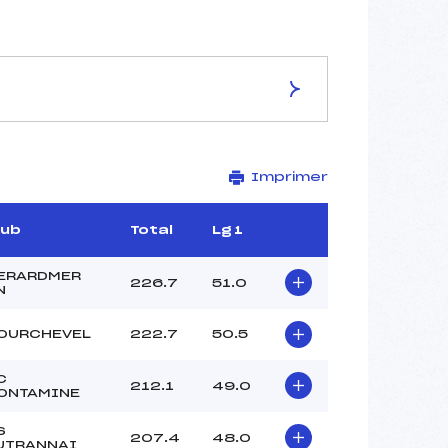
Imprimer
MOREL PIERRE (DA)
ARNOULD YANNICK (MB)
GRAND CHAVIN BRUNO (MJ)
lub
Total
Lg 1
MOUROT MARTIAL (MV)
JACQUEMOUD CLEMENT (MB)
ERARDMER
226.7
51.0
N
RAVANEL JEAN PIERRE (MB)
OURCHEVEL
222.7
50.5
C
212.1
49.0
ONTAMINE
S
207.4
48.0
UTRANNAI