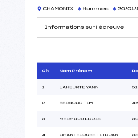
CHAMONIX
Hommes
20/01/
Informations sur l’épreuve
JURY DE COMPÉTITION
Coordinateur :
Délégué Technique :
CHAP
D.T Adjoint :
Clt
Nom Prénom
D
1
LAHEURTE YANN
51
2
BERNOUD TIM
4
Pénalité appliquée :
Piste :
3
MERMOUD LOUIS
3
P :
K :
4
CHANTELOUBE TITOUAN
3