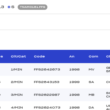
13
S
TNAM0161.FFS
JUGES DE SAUT
–
Juge A :
UIS DOMINIQUE (SA)
Juge B :
–
Juge C :
os
Clt/Cat
Code
An
Com
C
Juge D :
Juge E :
G
1/MIN
FFS2642673
1998
MV
S
Chef mesureur :
5
2/MIN
FFS2643153
1999
SA
C
85.4000
S
DU GREPON
9
3/MIN
FFS2622987
1998
MB
C
40 m
50 m
U
8
4/MIN
FFS2624073
1998
DA
A