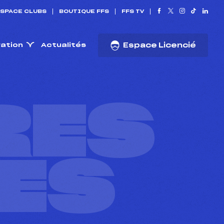
SPACE CLUBS
BOUTIQUE FFS
FFS TV
ration
Actualités
Espace Licencié
RES
ES