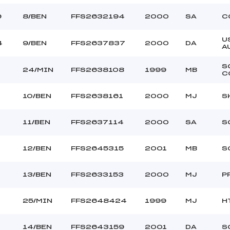
9
8/BEN
FFS2632194
2000
SA
C
U
4
9/BEN
FFS2637837
2000
DA
A
S
24/MIN
FFS2638108
1999
MB
C
10/BEN
FFS2638161
2000
MJ
S
11/BEN
FFS2637114
2000
SA
S
4
12/BEN
FFS2645315
2001
MB
S
13/BEN
FFS2633153
2000
MJ
P
25/MIN
FFS2648424
1999
MJ
H
14/BEN
FFS2643159
2001
DA
S