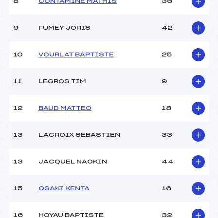
8
CONTAMINE MATHIS
36
9
FUMEY JORIS
42
10
VOURLAT BAPTISTE
25
11
LEGROS TIM
9
12
BAUD MATTEO
18
13
LACROIX SEBASTIEN
33
13
JACQUEL NAOKIN
44
15
OSAKI KENTA
16
16
HOYAU BAPTISTE
32