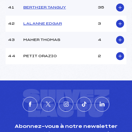
41
BERTHIER TANGUY
35
42
LALANNE EDGAR
3
43
MAHER THOMAS
4
44
PETIT ORAZIO
2
SUIVEZ
L'ACTU
Abonnez-vous à notre newsletter