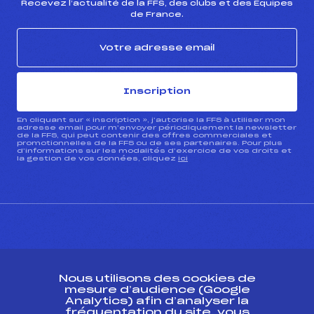
Recevez l’actualité de la FFS, des clubs et des Équipes
de France.
Inscription
En cliquant sur « inscription », j’autorise la FFS à utiliser mon
adresse email pour m’envoyer périodiquement la newsletter
de la FFS, qui peut contenir des offres commerciales et
promotionnelles de la FFS ou de ses partenaires. Pour plus
d’informations sur les modalités d’exercice de vos droits et
la gestion de vos données, cliquez
ici
CONTACT
Nous utilisons des cookies de
ESPACE PRESSE
mesure d’audience (Google
Analytics) afin d’analyser la
fréquentation du site, vous