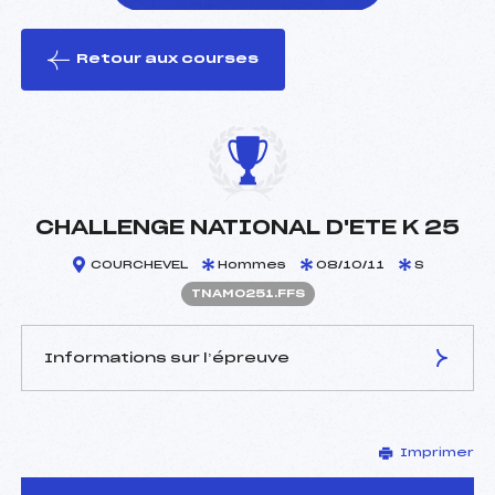
Retour aux courses
foi(s) le ski
CHALLENGE NATIONAL D'ETE K 25
COURCHEVEL
Hommes
08/10/11
S
TNAM0251.FFS
Informations sur l’épreuve
JURY DE COMPÉTITION
Imprimer
Coordinateur :
MALEC PASCAL (SA)
Délégué Technique :
REMY CHRISTIAN (MV)