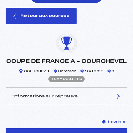
Retour aux courses
foi(s) le ski
COUPE DE FRANCE A – COURCHEVEL
COURCHEVEL
Hommes
10/10/09
S
TNAM0291.FFS
Informations sur l’épreuve
JURY DE COMPÉTITION
Imprimer
Coordinateur :
MALEC PASCAL (SA)
Délégué Technique :
GAILLARD JACQUES (DA)