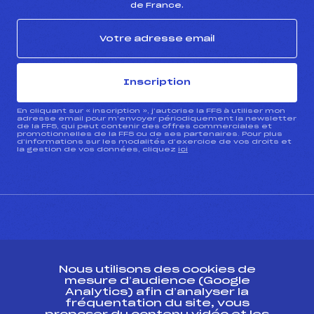
de France.
Inscription
En cliquant sur « inscription », j’autorise la FFS à utiliser mon
adresse email pour m’envoyer périodiquement la newsletter
de la FFS, qui peut contenir des offres commerciales et
promotionnelles de la FFS ou de ses partenaires. Pour plus
d’informations sur les modalités d’exercice de vos droits et
la gestion de vos données, cliquez
ici
CONTACT
Nous utilisons des cookies de
ESPACE PRESSE
mesure d’audience (Google
Analytics) afin d’analyser la
fréquentation du site, vous
Ressources