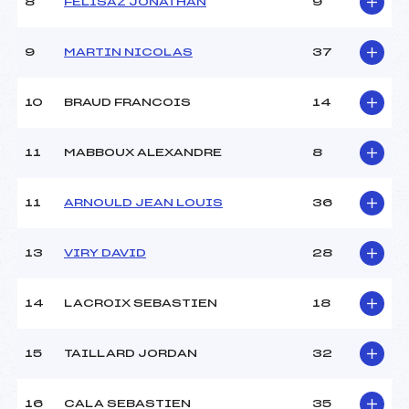
8
FELISAZ JONATHAN
9
9
MARTIN NICOLAS
37
10
BRAUD FRANCOIS
14
11
MABBOUX ALEXANDRE
8
11
ARNOULD JEAN LOUIS
36
13
VIRY DAVID
28
14
LACROIX SEBASTIEN
18
15
TAILLARD JORDAN
32
16
CALA SEBASTIEN
35