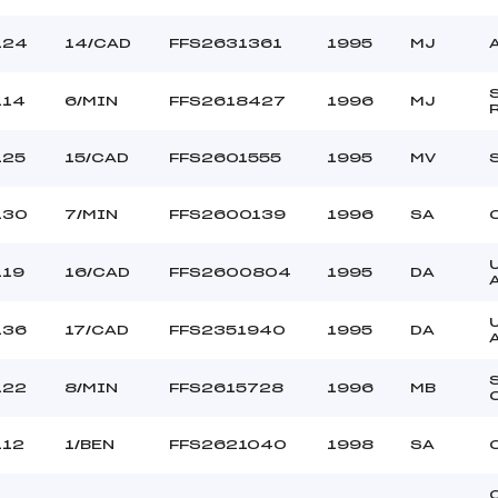
124
14/CAD
FFS2631361
1995
MJ
114
6/MIN
FFS2618427
1996
MJ
125
15/CAD
FFS2601555
1995
MV
130
7/MIN
FFS2600139
1996
SA
119
16/CAD
FFS2600804
1995
DA
136
17/CAD
FFS2351940
1995
DA
122
8/MIN
FFS2615728
1996
MB
112
1/BEN
FFS2621040
1998
SA