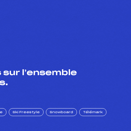
 sur l’ensemble
s.
ue
Ski Freestyle
Snowboard
Télémark