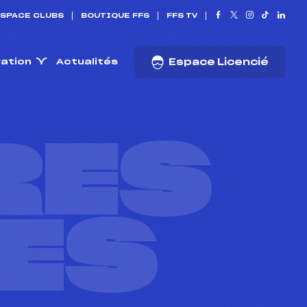
SPACE CLUBS
BOUTIQUE FFS
FFS TV
ration
Actualités
Espace Licencié
RES
ES