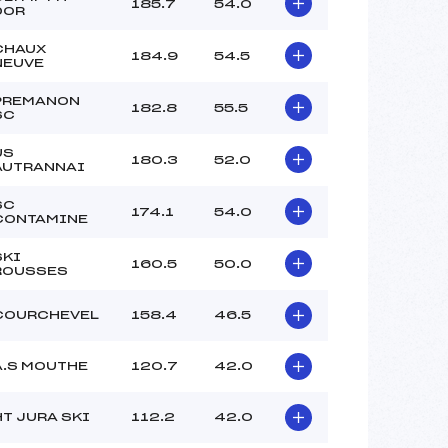
185.7
54.0
DOR
CHAUX
184.9
54.5
NEUVE
PREMANON
182.8
55.5
SC
US
180.3
52.0
AUTRANNAI
SC
174.1
54.0
CONTAMINE
SKI
160.5
50.0
ROUSSES
COURCHEVEL
158.4
46.5
A.S MOUTHE
120.7
42.0
HT JURA SKI
112.2
42.0