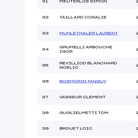
31
MEUTERLOS SIMON
32
TAILLARD CORALIE
33
MUHLETHALER LAURENT
GRUMELLI ARBOUCHE
34
IGOR
REVILLIOD BLANCHARD
35
NOELIC
36
BOSMORIN TANGUY
37
VASSEUR CLEMENT
38
GUGLIELMETTI TOM
39
BROUET LOIC