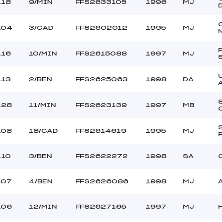
118
9/MIN
FFS2633105
1996
MJ
104
3/CAD
FFS2602012
1995
MJ
116
10/MIN
FFS2615088
1997
MJ
113
2/BEN
FFS2625063
1998
DA
128
11/MIN
FFS2623139
1997
MB
108
18/CAD
FFS2614619
1995
MJ
110
3/BEN
FFS2622272
1998
SA
107
4/BEN
FFS2626086
1998
MJ
106
12/MIN
FFS2627165
1997
MJ