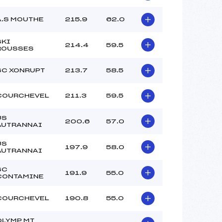
A.S MOUTHE
215.9
62.0
SKI
214.4
59.5
ROUSSES
SC XONRUPT
213.7
58.5
COURCHEVEL
211.3
59.5
US
200.6
57.0
AUTRANNAI
US
197.9
58.0
AUTRANNAI
SC
191.9
55.0
CONTAMINE
COURCHEVEL
190.8
55.0
OLYMP MT