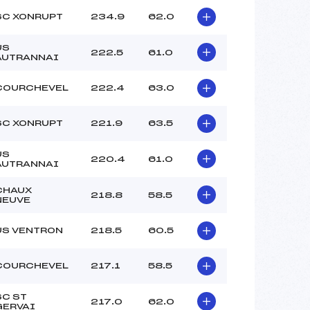
SC XONRUPT
234.9
62.0
US
222.5
61.0
AUTRANNAI
COURCHEVEL
222.4
63.0
SC XONRUPT
221.9
63.5
US
220.4
61.0
AUTRANNAI
CHAUX
218.8
58.5
NEUVE
US VENTRON
218.5
60.5
COURCHEVEL
217.1
58.5
SC ST
217.0
62.0
GERVAI