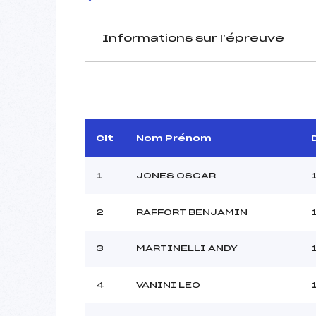
Informations sur l’épreuve
JURY DE COMPÉTITION
Coordinateur :
Délégué Technique :
GAI
D.T Adjoint :
Clt
Nom Prénom
1
JONES OSCAR
2
RAFFORT BENJAMIN
Pénalité appliquée :
Piste :
3
MARTINELLI ANDY
P :
K :
4
VANINI LEO