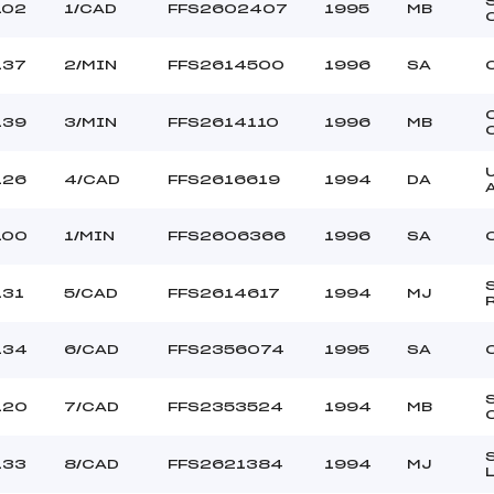
102
1/CAD
FFS2602407
1995
MB
137
2/MIN
FFS2614500
1996
SA
139
3/MIN
FFS2614110
1996
MB
126
4/CAD
FFS2616619
1994
DA
100
1/MIN
FFS2606366
1996
SA
131
5/CAD
FFS2614617
1994
MJ
134
6/CAD
FFS2356074
1995
SA
120
7/CAD
FFS2353524
1994
MB
133
8/CAD
FFS2621384
1994
MJ