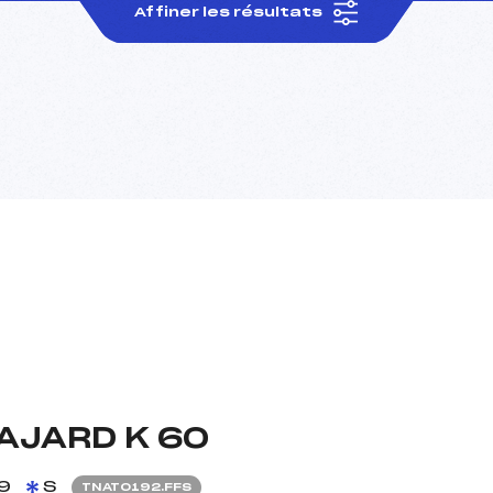
Affiner les résultats
AJARD K 60
9
S
TNAT0192.FFS