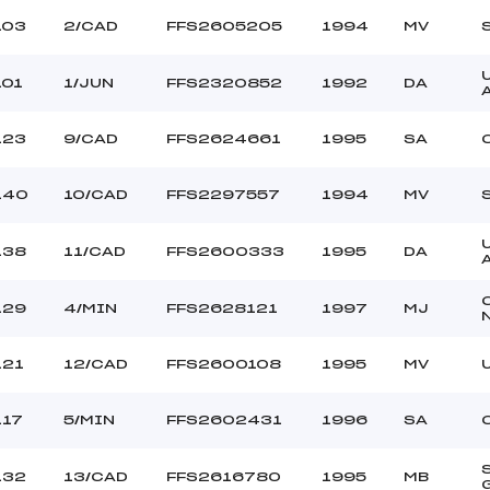
103
2/CAD
FFS2605205
1994
MV
101
1/JUN
FFS2320852
1992
DA
123
9/CAD
FFS2624661
1995
SA
140
10/CAD
FFS2297557
1994
MV
138
11/CAD
FFS2600333
1995
DA
129
4/MIN
FFS2628121
1997
MJ
121
12/CAD
FFS2600108
1995
MV
117
5/MIN
FFS2602431
1996
SA
132
13/CAD
FFS2616780
1995
MB