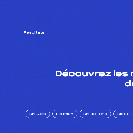
Résultats
Découvrez les 
d
Ski Alpin
Biathlon
Ski de Fond
Ski de 