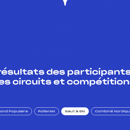
résultats des participants
es circuits et compétition
Fond Populaire
Rollerski
Saut à Ski
Combiné Nordiq