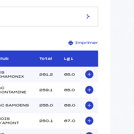
Imprimer
ROBERT DOMINIQUE (MV)
ARNOULD YANNICK (MB)
MEUTERLOS FRANCIS (MJ)
Club
Total
Lg 1
VASSEUR CYRIL (SA)
MALEC PASCAL (SA)
CS
261.2
65.0
CHAMONIX
PERRIER GUY (SA)
SC
259.1
65.0
CONTAMINE
SC SAMOENS
255.0
68.0
BOIS
250.1
67.0
D’AMONT