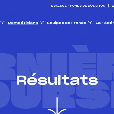
ESKISSE – FONDS DE DOTATION
E
Compétitions
Equipes de France
La Fédé
RNIÈ
Résultats
OURS