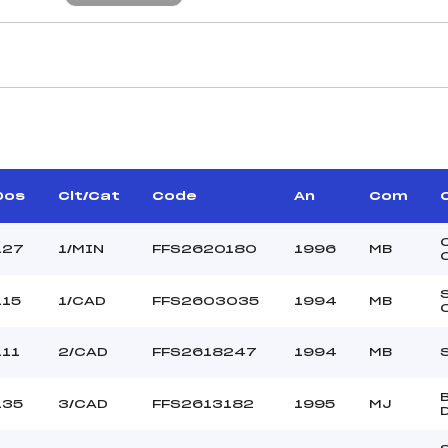
JUGES DE SAUT
DELAUP STEEVE (SA)
Juge A :
LLARD JACQUES (DA)
Juge B :
GOUY ETIENNE (DA)
Juge C :
Dos
Clt/Cat
Code
An
Com
Juge D :
Juge E :
127
1/MIN
FFS2620180
1996
MB
Chef mesureur :
115
1/CAD
FFS2603035
1994
MB
87.2700
OLYMPIQUE DU PRAZ
111
2/CAD
FFS2618247
1994
MB
50 m
60 m
135
3/CAD
FFS2613182
1995
MJ