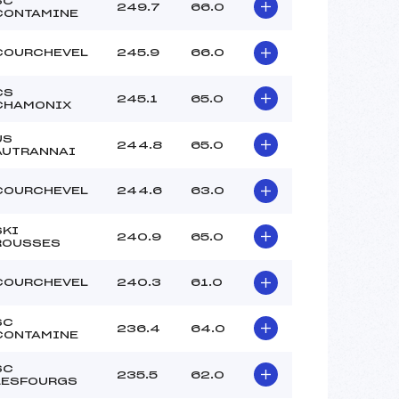
SC
249.7
66.0
CONTAMINE
COURCHEVEL
245.9
66.0
CS
245.1
65.0
CHAMONIX
US
244.8
65.0
AUTRANNAI
COURCHEVEL
244.6
63.0
SKI
240.9
65.0
ROUSSES
COURCHEVEL
240.3
61.0
SC
236.4
64.0
CONTAMINE
SC
235.5
62.0
LESFOURGS