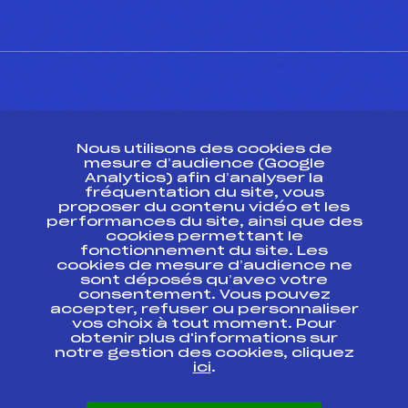
CONTACT
Nous utilisons des cookies de
ESPACE PRESSE
mesure d’audience (Google
Analytics) afin d’analyser la
fréquentation du site, vous
Ressources
proposer du contenu vidéo et les
performances du site, ainsi que des
Pass’Neige
cookies permettant le
Projet sportif fédéral
fonctionnement du site. Les
cookies de mesure d’audience ne
Projet de performance fédéral
sont déposés qu’avec votre
Antidopage
consentement. Vous pouvez
Pôle Développement, Formation, Suivi
accepter, refuser ou personnaliser
Scientifique
vos choix à tout moment. Pour
Listes ministérielles
obtenir plus d'informations sur
notre gestion des cookies, cliquez
Pôle vie de l’athlète
ici
.
Enseignement professionnel
Informatique et chronométrage