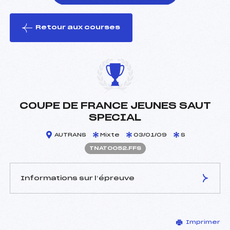
Retour aux courses
foi(s) le ski
COUPE DE FRANCE JEUNES SAUT
SPECIAL
AUTRANS
Mixte
03/01/09
S
TNAT0052.FFS
Informations sur l’épreuve
JURY DE COMPÉTITION
Imprimer
Coordinateur :
MOREL PIERRE (DA)