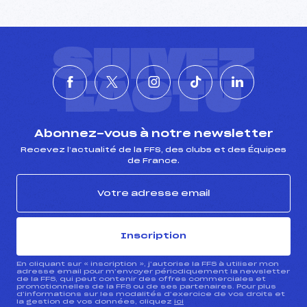
SUIVEZ
L'ACTU
Abonnez-vous à notre newsletter
Recevez l’actualité de la FFS, des clubs et des Équipes
de France.
Inscription
En cliquant sur « inscription », j’autorise la FFS à utiliser mon
adresse email pour m’envoyer périodiquement la newsletter
de la FFS, qui peut contenir des offres commerciales et
promotionnelles de la FFS ou de ses partenaires. Pour plus
d’informations sur les modalités d’exercice de vos droits et
la gestion de vos données, cliquez
ici