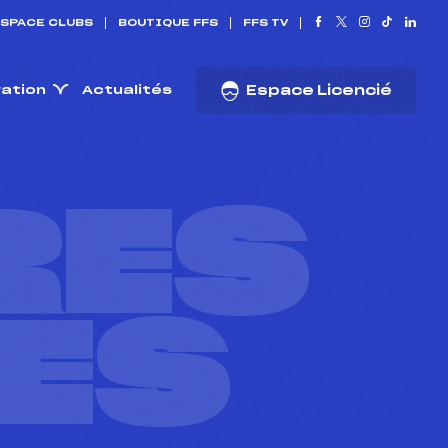
SPACE CLUBS
BOUTIQUE FFS
FFS TV
ration
Actualités
Espace Licencié
RES
ES