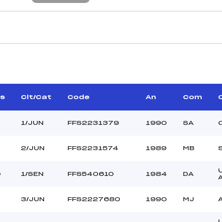
JUGES DE SAUT
DELAUP STEEVE (SA)
Juge A :
LLARD JACQUES (DA)
Juge B :
PETIT ARNAUD (MJ)
Juge C :
s
Clt/Cat
Code
An
Com
Juge D :
Juge E :
1/JUN
FFS2231379
1990
SA
Chef mesureur :
2/JUN
FFS2231574
1989
MB
20.0000
OLYMPIQUE DU PRAZ
0
1/SEN
FFS540610
1984
DA
70 m
90 m
4
3/JUN
FFS2227680
1990
MJ