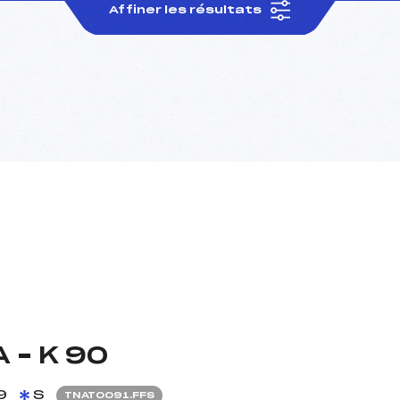
Affiner les résultats
 – K 90
9
S
TNAT0091.FFS