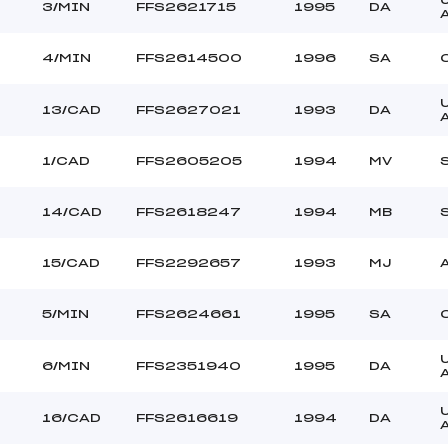
3/MIN
FFS2621715
1995
DA
4/MIN
FFS2614500
1996
SA
13/CAD
FFS2627021
1993
DA
1/CAD
FFS2605205
1994
MV
14/CAD
FFS2618247
1994
MB
0
15/CAD
FFS2292657
1993
MJ
5/MIN
FFS2624661
1995
SA
6/MIN
FFS2351940
1995
DA
16/CAD
FFS2616619
1994
DA