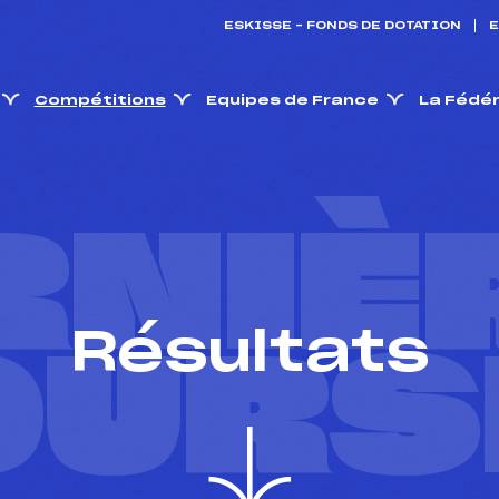
ESKISSE – FONDS DE DOTATION
E
Compétitions
Equipes de France
La Fédé
RNIÈ
Résultats
OURS