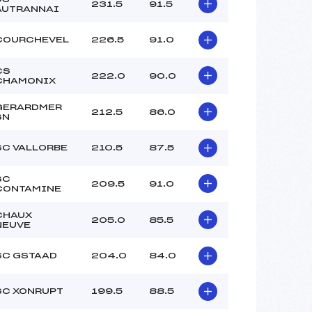
231.5
91.5
AUTRANNAI
COURCHEVEL
226.5
91.0
CS
222.0
90.0
CHAMONIX
GERARDMER
212.5
86.0
SN
SC VALLORBE
210.5
87.5
SC
209.5
91.0
CONTAMINE
CHAUX
205.0
85.5
NEUVE
SC GSTAAD
204.0
84.0
SC XONRUPT
199.5
88.5