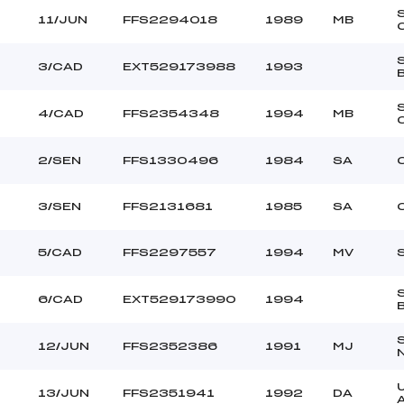
0
11/JUN
FFS2294018
1989
MB
3/CAD
EXT529173988
1993
4/CAD
FFS2354348
1994
MB
2/SEN
FFS1330496
1984
SA
3/SEN
FFS2131681
1985
SA
5/CAD
FFS2297557
1994
MV
6/CAD
EXT529173990
1994
12/JUN
FFS2352386
1991
MJ
4
13/JUN
FFS2351941
1992
DA