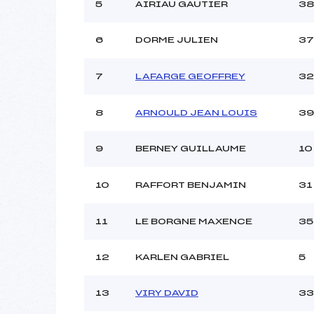
5
AIRIAU GAUTIER
38
6
DORME JULIEN
37
7
LAFARGE GEOFFREY
32
8
ARNOULD JEAN LOUIS
39
9
BERNEY GUILLAUME
10
10
RAFFORT BENJAMIN
31
11
LE BORGNE MAXENCE
35
12
KARLEN GABRIEL
5
13
VIRY DAVID
33