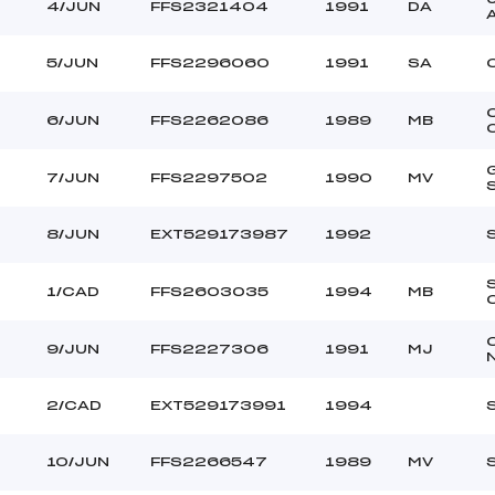
4/JUN
FFS2321404
1991
DA
5/JUN
FFS2296060
1991
SA
6/JUN
FFS2262086
1989
MB
7/JUN
FFS2297502
1990
MV
8/JUN
EXT529173987
1992
1/CAD
FFS2603035
1994
MB
9/JUN
FFS2227306
1991
MJ
2/CAD
EXT529173991
1994
10/JUN
FFS2266547
1989
MV