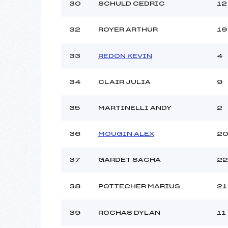
30
SCHULD CEDRIC
12
32
ROYER ARTHUR
19
33
REDON KEVIN
4
34
CLAIR JULIA
9
35
MARTINELLI ANDY
2
36
MOUGIN ALEX
2
37
GARDET SACHA
22
38
POTTECHER MARIUS
21
39
ROCHAS DYLAN
11