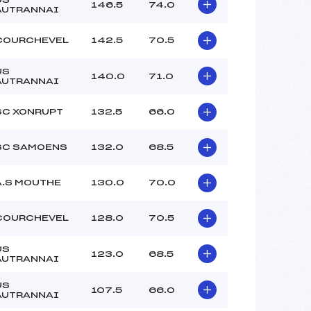
146.5
74.0
AUTRANNAI
COURCHEVEL
142.5
70.5
US
140.0
71.0
AUTRANNAI
SC XONRUPT
132.5
66.0
SC SAMOENS
132.0
68.5
A.S MOUTHE
130.0
70.0
COURCHEVEL
128.0
70.5
US
123.0
68.5
AUTRANNAI
US
107.5
66.0
AUTRANNAI