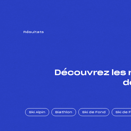
Résultats
Découvrez les 
d
Ski Alpin
Biathlon
Ski de Fond
Ski de 