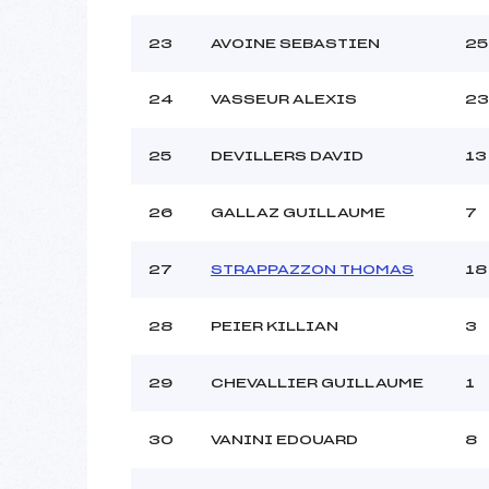
23
AVOINE SEBASTIEN
25
24
VASSEUR ALEXIS
23
25
DEVILLERS DAVID
13
26
GALLAZ GUILLAUME
7
27
STRAPPAZZON THOMAS
18
28
PEIER KILLIAN
3
29
CHEVALLIER GUILLAUME
1
30
VANINI EDOUARD
8