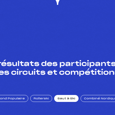
résultats des participants
es circuits et compétition
Fond Populaire
Rollerski
Saut à Ski
Combiné Nordiq