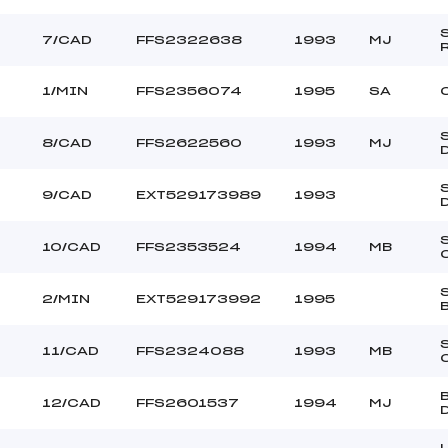
7/CAD
FFS2322638
1993
MJ
1/MIN
FFS2356074
1995
SA
8/CAD
FFS2622560
1993
MJ
9/CAD
EXT529173989
1993
10/CAD
FFS2353524
1994
MB
2/MIN
EXT529173992
1995
11/CAD
FFS2324088
1993
MB
12/CAD
FFS2601537
1994
MJ