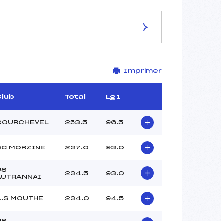
Imprimer
REVILLIOD THIERRY (MB)
MOREL PIERRE (DA)
VASSEUR CYRIL (SA)
Club
Total
Lg 1
SALVI FRANCK (SA)
JACOBERGER DOMINIQUE (MV)
COURCHEVEL
253.5
96.5
PERRIER GUY (SA)
SC MORZINE
237.0
93.0
US
234.5
93.0
AUTRANNAI
A.S MOUTHE
234.0
94.5
US