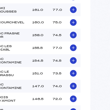
SKI
161.0
77.0
ROUSSES
COURCHEVEL
160.0
75.0
SC FRASNE
158.0
74.5
DR
SC LES
155.5
77.0
DIABL
SC
154.5
74.5
CONTAMINE
SC LE
151.0
73.5
BRASSU
SC
147.0
74.0
CONTAMINE
BOIS
146.5
72.0
D’AMONT
US