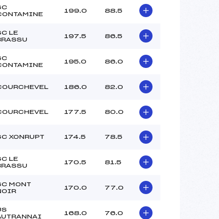
SC
199.0
88.5
CONTAMINE
SC LE
197.5
86.5
BRASSU
SC
195.0
86.0
CONTAMINE
COURCHEVEL
186.0
82.0
COURCHEVEL
177.5
80.0
SC XONRUPT
174.5
78.5
SC LE
170.5
81.5
BRASSU
SC MONT
170.0
77.0
NOIR
US
168.0
76.0
AUTRANNAI