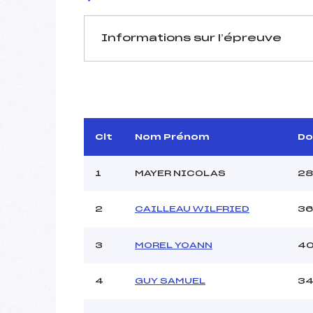
Informations sur l’épreuve
JURY DE COMPÉTITION
Coordinateur :
Délégué Technique :
GAI
D.T Adjoint :
Clt
Nom Prénom
Do
1
MAYER NICOLAS
28
2
CAILLEAU WILFRIED
36
Pénalité appliquée :
Piste :
3
MOREL YOANN
4
P :
K :
4
GUY SAMUEL
3