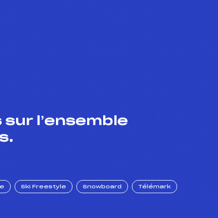
 sur l’ensemble
s.
ue
Ski Freestyle
Snowboard
Télémark