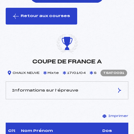
Retour aux courses
foi(s) le ski
COUPE DE FRANCE A
CHAUX NEUVE
Mixte
17/01/04
S
TSAT0031
Informations sur l’épreuve
JURY DE COMPÉTITION
Imprimer
Coordinateur :
–
Délégué Technique :
BAILLY PIERRE (MB)
D.T Adjoint :
–
Clt
Nom Prénom
Dos