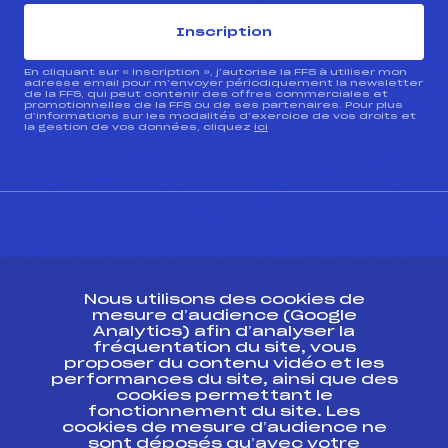
Inscription
En cliquant sur « inscription », j’autorise la FFS à utiliser mon
adresse email pour m’envoyer périodiquement la newsletter
de la FFS, qui peut contenir des offres commerciales et
promotionnelles de la FFS ou de ses partenaires. Pour plus
d’informations sur les modalités d’exercice de vos droits et
la gestion de vos données, cliquez
ici
CONTACT
Nous utilisons des cookies de
ESPACE PRESSE
mesure d’audience (Google
Analytics) afin d’analyser la
fréquentation du site, vous
Ressources
proposer du contenu vidéo et les
performances du site, ainsi que des
Pass’Neige
cookies permettant le
Projet sportif fédéral
fonctionnement du site. Les
cookies de mesure d’audience ne
Projet de performance fédéral
sont déposés qu’avec votre