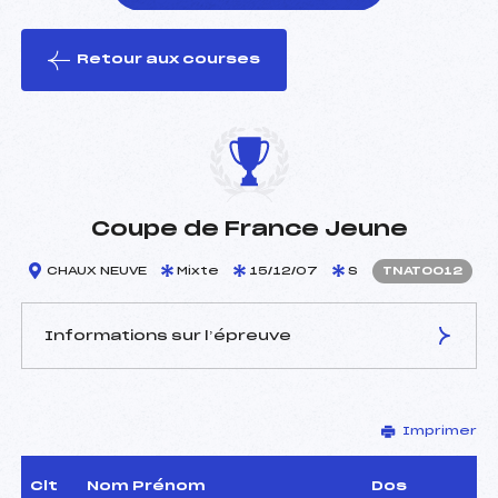
Retour aux courses
foi(s) le ski
Coupe de France Jeune
CHAUX NEUVE
Mixte
15/12/07
S
TNAT0012
Informations sur l’épreuve
JURY DE COMPÉTITION
Imprimer
Coordinateur :
PAGNIER JEROME (MJ)
Délégué Technique :
GAILLARD JACQUES (DA)
D.T Adjoint :
YERLY JAMES (MB)
Clt
Nom Prénom
Dos