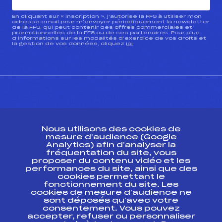
En cliquant sur « inscription », j’autorise la FFS à utiliser mon
adresse email pour m’envoyer périodiquement la newsletter
de la FFS, qui peut contenir des offres commerciales et
promotionnelles de la FFS ou de ses partenaires. Pour plus
d’informations sur les modalités d’exercice de vos droits et
la gestion de vos données, cliquez
ici
CONTACT
Nous utilisons des cookies de
ESPACE PRESSE
mesure d’audience (Google
Analytics) afin d’analyser la
fréquentation du site, vous
Ressources
proposer du contenu vidéo et les
performances du site, ainsi que des
Pass’Neige
cookies permettant le
Projet sportif fédéral
fonctionnement du site. Les
cookies de mesure d’audience ne
Projet de performance fédéral
sont déposés qu’avec votre
Antidopage
consentement. Vous pouvez
Pôle Développement, Formation, Suivi
accepter, refuser ou personnaliser
Scientifique