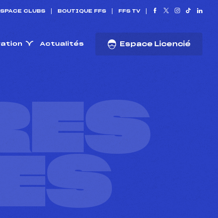
SPACE CLUBS
BOUTIQUE FFS
FFS TV
ration
Actualités
Espace Licencié
RES
ES