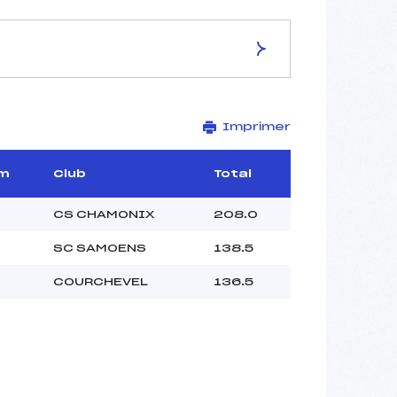
Imprimer
–
–
–
m
Club
Total
–
–
CS CHAMONIX
208.0
–
SC SAMOENS
138.5
COURCHEVEL
136.5