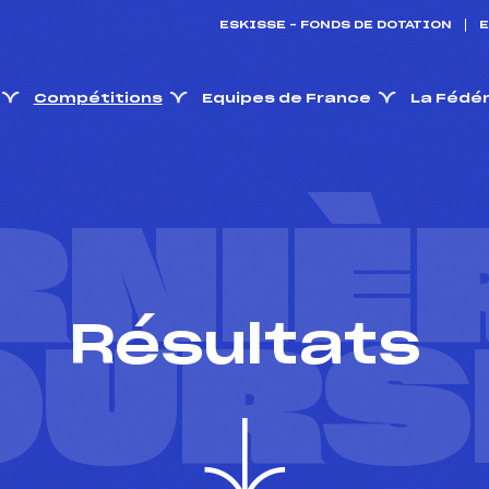
ESKISSE – FONDS DE DOTATION
E
Compétitions
Equipes de France
La Fédé
RNIÈ
Résultats
OURS