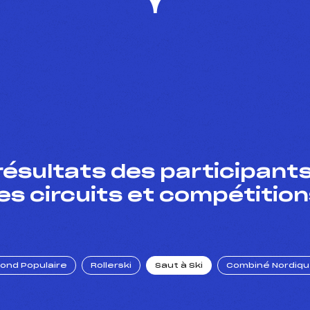
résultats des participants
es circuits et compétition
Fond Populaire
Rollerski
Saut à Ski
Combiné Nordiq