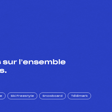
 sur l’ensemble
s.
ue
Ski Freestyle
Snowboard
Télémark