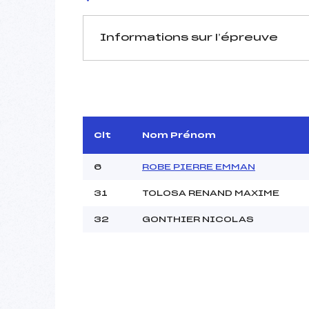
Informations sur l’épreuve
JURY DE COMPÉTITION
Coordinateur :
Délégué Technique :
D.T Adjoint :
Clt
Nom Prénom
6
ROBE PIERRE EMMAN
31
TOLOSA RENAND MAXIME
32
GONTHIER NICOLAS
Pénalité appliquée :
Piste :
P :
K :