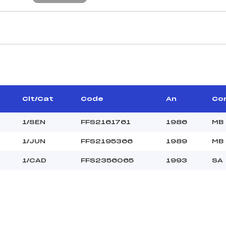
JUGES DE SAUT
–
Juge A :
–
Juge B :
–
Juge C :
Clt/Cat
Code
An
Co
Juge D :
Juge E :
1/SEN
FFS2161761
1986
MB
Chef mesureur :
1/JUN
FFS2195366
1989
MB
1/CAD
FFS2356065
1993
SA
20.0000
–
–
–