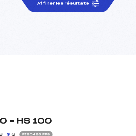
Affiner les résultats
0 – HS 100
8
S
FIS0426.FFS