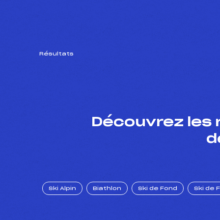
Résultats
Découvrez les 
d
Ski Alpin
Biathlon
Ski de Fond
Ski de 