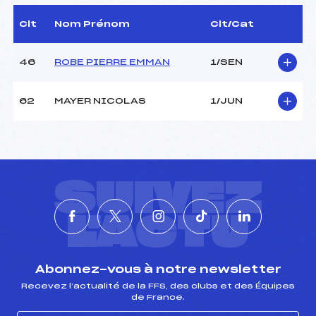
Délégué Technique :
–
D.T Adjoint :
–
Clt
Nom Prénom
Clt/Cat
46
ROBE PIERRE EMMAN
1/SEN
JUGES DE SAUT
Juge A :
–
62
MAYER NICOLAS
1/JUN
Juge B :
–
Juge C :
–
Juge D :
–
Juge E :
–
Chef mesureur :
–
SUIVEZ
L'ACTU
Pénalité appliquée :
–
Piste :
–
P :
–
K :
–
Abonnez-vous à notre newsletter
Recevez l’actualité de la FFS, des clubs et des Équipes
de France.