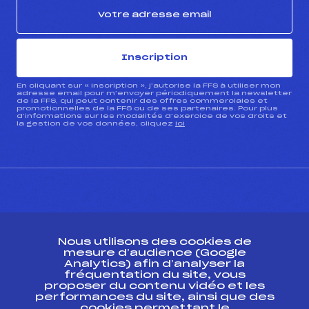
Inscription
En cliquant sur « inscription », j’autorise la FFS à utiliser mon
adresse email pour m’envoyer périodiquement la newsletter
de la FFS, qui peut contenir des offres commerciales et
promotionnelles de la FFS ou de ses partenaires. Pour plus
d’informations sur les modalités d’exercice de vos droits et
la gestion de vos données, cliquez
ici
CONTACT
Nous utilisons des cookies de
ESPACE PRESSE
mesure d’audience (Google
Analytics) afin d’analyser la
fréquentation du site, vous
Ressources
proposer du contenu vidéo et les
performances du site, ainsi que des
Pass’Neige
cookies permettant le