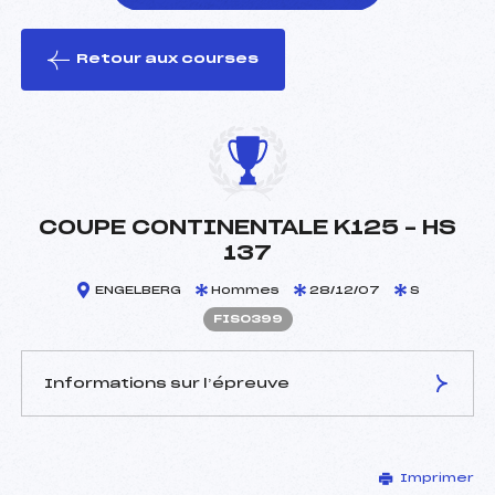
Retour aux courses
foi(s) le ski
COUPE CONTINENTALE K125 – HS
137
ENGELBERG
Hommes
28/12/07
S
FIS0399
Informations sur l’épreuve
JURY DE COMPÉTITION
Imprimer
Coordinateur :
–