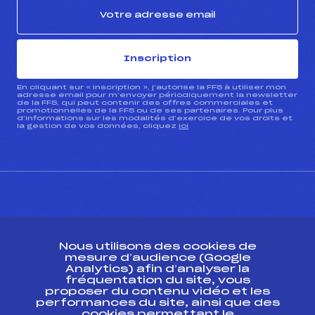
Inscription
En cliquant sur « inscription », j’autorise la FFS à utiliser mon
adresse email pour m’envoyer périodiquement la newsletter
de la FFS, qui peut contenir des offres commerciales et
promotionnelles de la FFS ou de ses partenaires. Pour plus
d’informations sur les modalités d’exercice de vos droits et
la gestion de vos données, cliquez
ici
CONTACT
Nous utilisons des cookies de
ESPACE PRESSE
mesure d’audience (Google
Analytics) afin d’analyser la
fréquentation du site, vous
Ressources
proposer du contenu vidéo et les
performances du site, ainsi que des
Pass’Neige
cookies permettant le