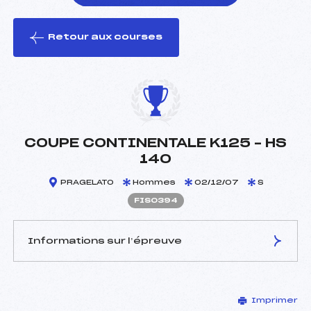
Retour aux courses
foi(s) le ski
COUPE CONTINENTALE K125 – HS
140
PRAGELATO
Hommes
02/12/07
S
FIS0394
Informations sur l’épreuve
JURY DE COMPÉTITION
Imprimer
Coordinateur :
–