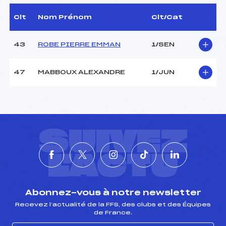
Délégué Technique :
–
D.T Adjoint :
–
Clt
Nom Prénom
Clt/Cat
43
ROBE PIERRE EMMAN
1/SEN
JUGES DE SAUT
Juge A :
–
47
MABBOUX ALEXANDRE
1/JUN
Juge B :
–
Juge C :
–
Juge D :
–
Juge E :
–
Chef mesureur :
–
SUIVEZ
L'ACTU
Pénalité appliquée :
–
Piste :
–
P :
–
K :
–
Abonnez-vous à notre newsletter
Recevez l’actualité de la FFS, des clubs et des Équipes
de France.