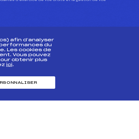
dalités d’exercice de vos droits et la gestion de vos
s) afin d’analyser
s performances du
e. Les cookies de
ent. Vous pouvez
athlète
our obtenir plus
uez
ici
.
t professionnel
e et chronométrage
RSONNALISER
nt des habiletés
ntialité
Cookies