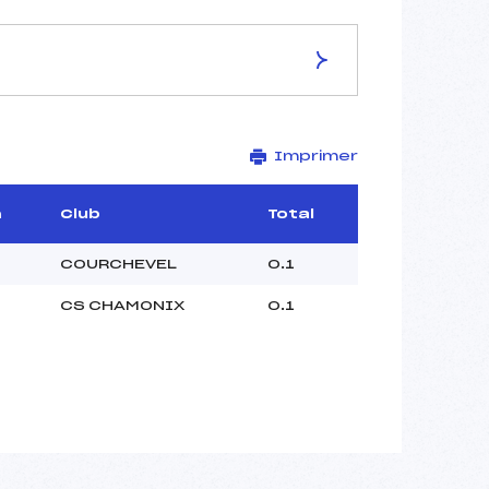
Imprimer
–
–
–
m
Club
Total
–
–
COURCHEVEL
0.1
–
CS CHAMONIX
0.1