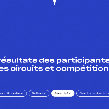
résultats des participants
es circuits et compétition
Fond Populaire
Rollerski
Saut à Ski
Combiné Nordiq