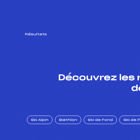
Résultats
Découvrez les 
d
Ski Alpin
Biathlon
Ski de Fond
Ski de 