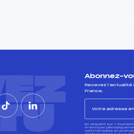
VEZ
Abonnez-vou
Recevez l’actualité 
France.
CTU
En cliquant sur « inscript
m’envoyer périodiquement
commerciales et promotio