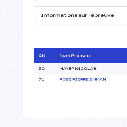
Informations sur l’épreuve
JURY DE COMPÉTITION
Coordinateur :
Délégué Technique :
D.T Adjoint :
Clt
Nom Prénom
50
MAYER NICOLAS
71
ROBE PIERRE EMMAN
Pénalité appliquée :
Piste :
P :
K :