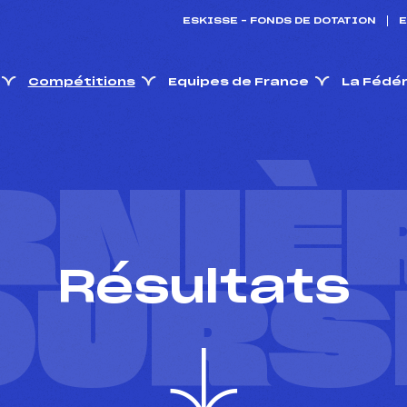
ESKISSE – FONDS DE DOTATION
E
Compétitions
Equipes de France
La Fédé
RNIÈ
Résultats
OURS