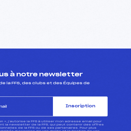
s à notre newsletter
de la FFS, des clubs et des Équipes de
Inscription
ion », j’autorise la FFS à utiliser mon adresse email pour
 la newsletter de la FFS, qui peut contenir des offres
nnelles de la FFS ou de ses partenaires. Pour plus