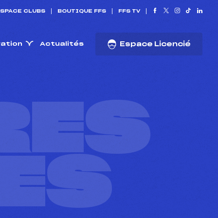
SPACE CLUBS
BOUTIQUE FFS
FFS TV
ration
Actualités
Espace Licencié
RES
ES