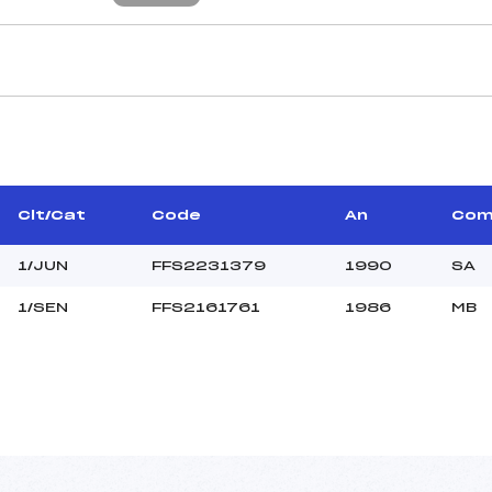
JUGES DE SAUT
–
Juge A :
–
Juge B :
–
Juge C :
Clt/Cat
Code
An
Co
Juge D :
Juge E :
1/JUN
FFS2231379
1990
SA
Chef mesureur :
1/SEN
FFS2161761
1986
MB
–
–
–
–