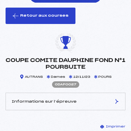
Retour aux courses
foi(s) le ski
COUPE COMITE DAUPHINE FOND N°1
POURSUITE
AUTRANS
Dames
12/11/23
POURS
ODAF0027
Informations sur l’épreuve
JURY DE COMPÉTITION
Imprimer
Délégué Technique :
ANDREANI DAMIEN (DA)