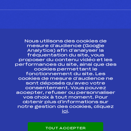
CONTACT
Nous utilisons des cookies de
ESPACE PRESSE
mesure d’audience (Google
Analytics) afin d’analyser la
fréquentation du site, vous
Ressources
proposer du contenu vidéo et les
performances du site, ainsi que des
Pass’Neige
cookies permettant le
Projet sportif fédéral
fonctionnement du site. Les
cookies de mesure d’audience ne
Projet de performance fédéral
sont déposés qu’avec votre
Antidopage
consentement. Vous pouvez
Pôle Développement, Formation, Suivi
accepter, refuser ou personnaliser
Scientifique
vos choix à tout moment. Pour
Listes ministérielles
obtenir plus d'informations sur
notre gestion des cookies, cliquez
Pôle vie de l’athlète
ici
.
Enseignement professionnel
Informatique et chronométrage
Circuits
TOUT ACCEPTER