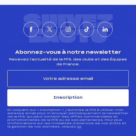
SUIVEZ
L'ACTU
Abonnez-vous à notre newsletter
Recevez l’actualité de la FFS, des clubs et des Équipes
de France.
Inscription
En cliquant sur « inscription », j’autorise la FFS à utiliser mon
adresse email pour m’envoyer périodiquement la newsletter
de la FFS, qui peut contenir des offres commerciales et
promotionnelles de la FFS ou de ses partenaires. Pour plus
d’informations sur les modalités d’exercice de vos droits et
la gestion de vos données, cliquez
ici