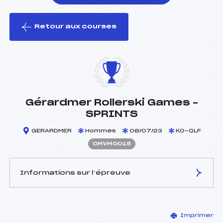
Retour aux courses
foi(s) le ski
Gérardmer Rollerski Games –
SPRINTS
GERARDMER
Hommes
08/07/23
KO-QLF
OMVM0015
Informations sur l’épreuve
JURY DE COMPÉTITION
Imprimer
Délégué Technique :
WEIBEL JEREMY (MV)