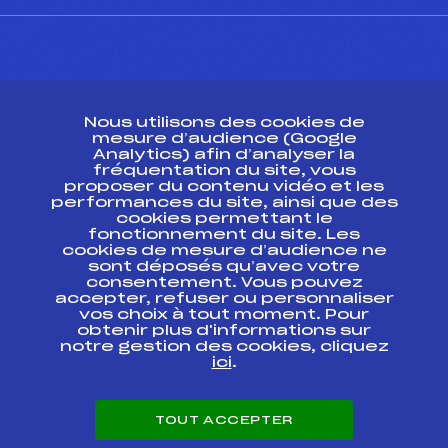
CONTACT
Nous utilisons des cookies de
ESPACE PRESSE
mesure d’audience (Google
Analytics) afin d’analyser la
fréquentation du site, vous
Ressources
proposer du contenu vidéo et les
performances du site, ainsi que des
Pass’Neige
cookies permettant le
Projet sportif fédéral
fonctionnement du site. Les
cookies de mesure d’audience ne
Projet de performance fédéral
sont déposés qu’avec votre
Antidopage
consentement. Vous pouvez
Pôle Développement, Formation, Suivi
accepter, refuser ou personnaliser
Scientifique
vos choix à tout moment. Pour
Listes ministérielles
obtenir plus d'informations sur
notre gestion des cookies, cliquez
Pôle vie de l’athlète
ici
.
Enseignement professionnel
Informatique et chronométrage
Circuits
TOUT ACCEPTER
Carrières