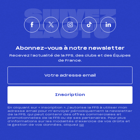
SUIVEZ
L'ACTU
Abonnez-vous à notre newsletter
Recevez l’actualité de la FFS, des clubs et des Équipes
de France.
Inscription
En cliquant sur « inscription », j’autorise la FFS à utiliser mon
adresse email pour m’envoyer périodiquement la newsletter
de la FFS, qui peut contenir des offres commerciales et
promotionnelles de la FFS ou de ses partenaires. Pour plus
d’informations sur les modalités d’exercice de vos droits et
la gestion de vos données, cliquez
ici