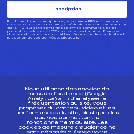
Inscription
En cliquant sur « inscription », j’autorise la FFS à utiliser mon
adresse email pour m’envoyer périodiquement la newsletter
de la FFS, qui peut contenir des offres commerciales et
promotionnelles de la FFS ou de ses partenaires. Pour plus
d’informations sur les modalités d’exercice de vos droits et
la gestion de vos données, cliquez
ici
CONTACT
Nous utilisons des cookies de
ESPACE PRESSE
mesure d’audience (Google
Analytics) afin d’analyser la
fréquentation du site, vous
Ressources
proposer du contenu vidéo et les
performances du site, ainsi que des
Pass’Neige
cookies permettant le
Projet sportif fédéral
fonctionnement du site. Les
cookies de mesure d’audience ne
Projet de performance fédéral
sont déposés qu’avec votre
Antidopage