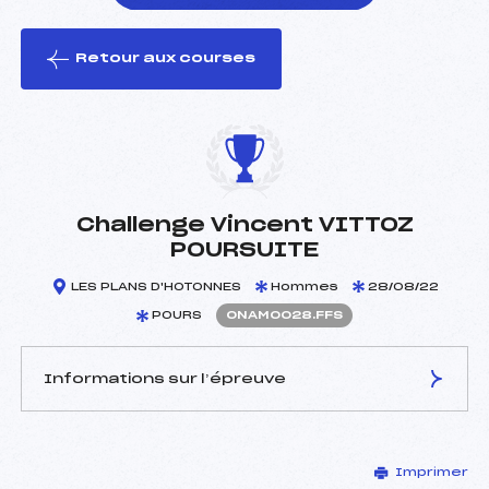
Retour aux courses
foi(s) le ski
Challenge Vincent VITTOZ
POURSUITE
LES PLANS D'HOTONNES
Hommes
28/08/22
POURS
ONAM0028.FFS
Informations sur l’épreuve
JURY DE COMPÉTITION
Imprimer
Délégué Technique :
LEBAS QUENTIN (MB)