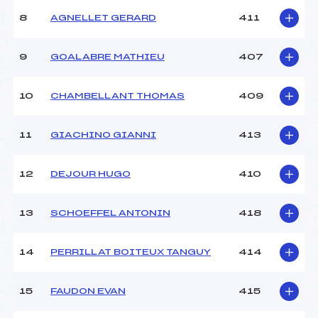
8
AGNELLET GERARD
411
9
GOALABRE MATHIEU
407
10
CHAMBELLANT THOMAS
409
11
GIACHINO GIANNI
413
12
DEJOUR HUGO
410
13
SCHOEFFEL ANTONIN
418
14
PERRILLAT BOITEUX TANGUY
414
15
FAUDON EVAN
415