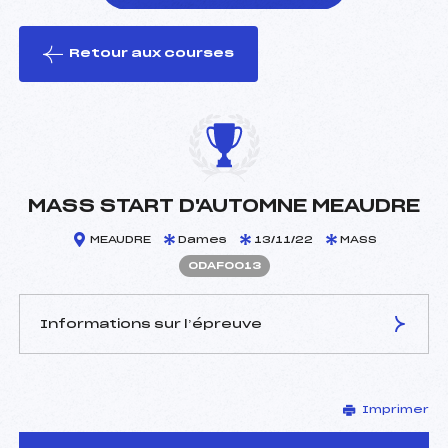
Retour aux courses
foi(s) le ski
MASS START D'AUTOMNE MEAUDRE
MEAUDRE
Dames
13/11/22
MASS
ODAF0013
Informations sur l’épreuve
JURY DE COMPÉTITION
Imprimer
Délégué Technique :
ANDREANI DAMIEN (DA)
D.T Adjoint :
–