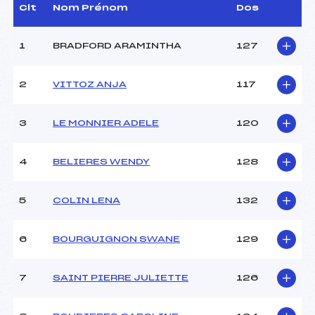
Dir. Epreuve :
GAILLARD LILIAN (DA)
Clt
Nom Prénom
Dos
1
BRADFORD ARAMINTHA
127
CARACTÉRISTIQUES DE LA PISTE
Piste :
–
2
VITTOZ ANJA
117
Distance :
2.9 km
Point Haut :
–
3
LE MONNIER ADELE
120
Point Bas :
–
Montée Tot. :
–
Montée Max. :
–
4
BELIERES WENDY
128
Homologation :
–
5
COLIN LENA
132
Pénalité appliquée :
–
Catégorie :
U15
6
BOURGUIGNON SWANE
129
7
SAINT PIERRE JULIETTE
126