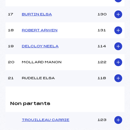
17
BURTIN ELSA
130
18
ROBERT ARWEN
131
19
DELCLOY NEELA
114
20
MOLLARD MANON
122
21
RUDELLE ELSA
118
Non partants
TROUILLEAU CARRIE
123