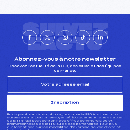
SUIVEZ
L'ACTU
Abonnez-vous à notre newsletter
Recevez l’actualité de la FFS, des clubs et des Équipes
de France.
Inscription
En cliquant sur « inscription », j’autorise la FFS à utiliser mon
adresse email pour m’envoyer périodiquement la newsletter
de la FFS, qui peut contenir des offres commerciales et
promotionnelles de la FFS ou de ses partenaires. Pour plus
d’informations sur les modalités d’exercice de vos droits et