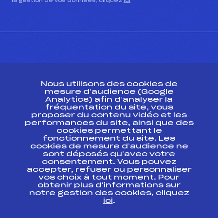
la gestion de vos données, cliquez
ici
CONTACT
Nous utilisons des cookies de
ESPACE PRESSE
mesure d’audience (Google
Analytics) afin d’analyser la
fréquentation du site, vous
Ressources
proposer du contenu vidéo et les
performances du site, ainsi que des
Pass’Neige
cookies permettant le
Projet sportif fédéral
fonctionnement du site. Les
cookies de mesure d’audience ne
Projet de performance fédéral
sont déposés qu’avec votre
Antidopage
consentement. Vous pouvez
Pôle Développement, Formation, Suivi
accepter, refuser ou personnaliser
Scientifique
vos choix à tout moment. Pour
Listes ministérielles
obtenir plus d'informations sur
notre gestion des cookies, cliquez
Pôle vie de l’athlète
ici
.
Enseignement professionnel
Informatique et chronométrage