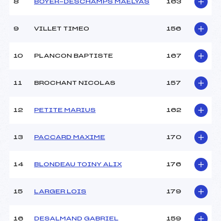
8
BOYER-DESCHAMPS MAELYAS
163
9
VILLET TIMEO
156
10
PLANCON BAPTISTE
167
11
BROCHANT NICOLAS
157
12
PETITE MARIUS
162
13
PACCARD MAXIME
170
14
BLONDEAU TOINY ALIX
176
15
LARGER LOIS
179
16
DESALMAND GABRIEL
159