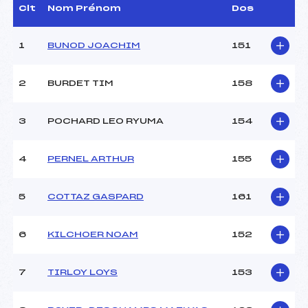
GERARD (DA)
Clt
Nom Prénom
Dos
Dir. Epreuve :
NICOD PHILIPPE (MJ)
1
BUNOD JOACHIM
151
CARACTÉRISTIQUES DE LA PISTE
2
BURDET TIM
158
Piste :
–
Distance :
0.8 km
Point Haut :
–
3
POCHARD LEO RYUMA
154
Point Bas :
–
Montée Tot. :
–
4
PERNEL ARTHUR
155
Montée Max. :
–
Homologation :
–
5
COTTAZ GASPARD
161
Pénalité appliquée :
–
6
KILCHOER NOAM
152
Catégorie :
U16
7
TIRLOY LOYS
153