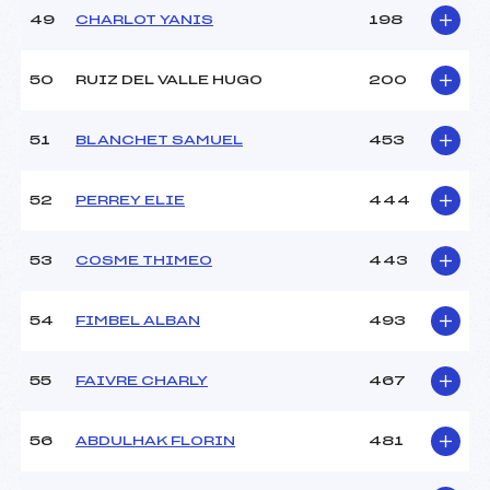
49
CHARLOT YANIS
198
50
RUIZ DEL VALLE HUGO
200
51
BLANCHET SAMUEL
453
52
PERREY ELIE
444
53
COSME THIMEO
443
54
FIMBEL ALBAN
493
55
FAIVRE CHARLY
467
56
ABDULHAK FLORIN
481