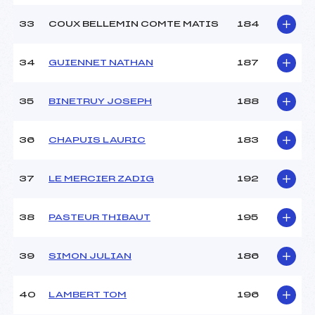
33
COUX BELLEMIN COMTE MATIS
184
34
GUIENNET NATHAN
187
35
BINETRUY JOSEPH
188
36
CHAPUIS LAURIC
183
37
LE MERCIER ZADIG
192
38
PASTEUR THIBAUT
195
39
SIMON JULIAN
186
40
LAMBERT TOM
196