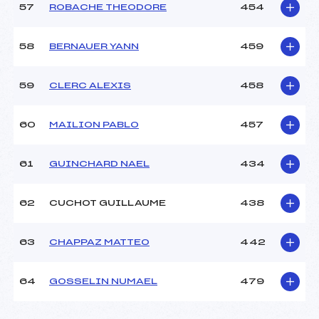
57
ROBACHE THEODORE
454
58
BERNAUER YANN
459
59
CLERC ALEXIS
458
60
MAILION PABLO
457
61
GUINCHARD NAEL
434
62
CUCHOT GUILLAUME
438
63
CHAPPAZ MATTEO
442
64
GOSSELIN NUMAEL
479