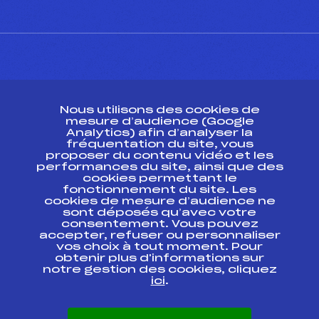
CONTACT
Nous utilisons des cookies de
ESPACE PRESSE
mesure d’audience (Google
Analytics) afin d’analyser la
fréquentation du site, vous
Ressources
proposer du contenu vidéo et les
performances du site, ainsi que des
Pass’Neige
cookies permettant le
Projet sportif fédéral
fonctionnement du site. Les
cookies de mesure d’audience ne
Projet de performance fédéral
sont déposés qu’avec votre
Antidopage
consentement. Vous pouvez
Pôle Développement, Formation, Suivi
accepter, refuser ou personnaliser
Scientifique
vos choix à tout moment. Pour
Listes ministérielles
obtenir plus d'informations sur
notre gestion des cookies, cliquez
Pôle vie de l’athlète
ici
.
Enseignement professionnel
Informatique et chronométrage