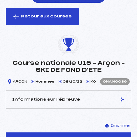
Retour aux courses
foi(s) le ski
Course nationale U15 – Arçon –
SKI DE FOND D'ETE
ARCON
Hommes
08/10/22
KO
ONAM0036
Informations sur l’épreuve
JURY DE COMPÉTITION
Imprimer
Délégué Technique :
TICHIT PHILIPPE (MJ)
D.T Adjoint :
DURAND POUDRET