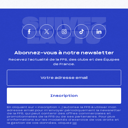
SUIVEZ
L'ACTU
Abonnez-vous à notre newsletter
Recevez l’actualité de la FFS, des clubs et des Équipes
de France.
Inscription
En cliquant sur « inscription », j’autorise la FFS à utiliser mon
adresse email pour m’envoyer périodiquement la newsletter
de la FFS, qui peut contenir des offres commerciales et
promotionnelles de la FFS ou de ses partenaires. Pour plus
d’informations sur les modalités d’exercice de vos droits et
la gestion de vos données, cliquez
ici