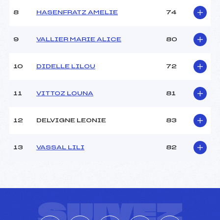
8
HASENFRATZ AMELIE
74
9
VALLIER MARIE ALICE
80
10
DIDELLE LILOU
72
11
VITTOZ LOUNA
81
12
DELVIGNE LEONIE
83
13
VASSAL LILI
82
SUIVEZ