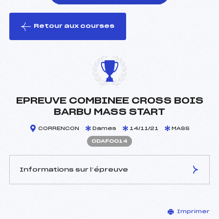
Retour aux courses
foi(s) le ski
EPREUVE COMBINEE CROSS BOIS
BARBU MASS START
CORRENCON
Dames
14/11/21
MASS
ODAF0014
Informations sur l’épreuve
JURY DE COMPÉTITION
Imprimer
Délégué Technique :
GAILLARD LILIAN (DA)