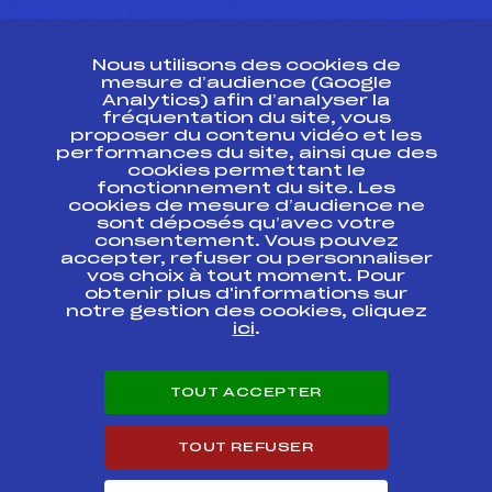
CONTACT
Nous utilisons des cookies de
ESPACE PRESSE
mesure d’audience (Google
Analytics) afin d’analyser la
fréquentation du site, vous
Ressources
proposer du contenu vidéo et les
performances du site, ainsi que des
Pass’Neige
cookies permettant le
Projet sportif fédéral
fonctionnement du site. Les
cookies de mesure d’audience ne
Projet de performance fédéral
sont déposés qu’avec votre
Antidopage
consentement. Vous pouvez
Pôle Développement, Formation, Suivi
accepter, refuser ou personnaliser
Scientifique
vos choix à tout moment. Pour
Listes ministérielles
obtenir plus d'informations sur
notre gestion des cookies, cliquez
Pôle vie de l’athlète
ici
.
Enseignement professionnel
Informatique et chronométrage
Circuits
TOUT ACCEPTER
Carrières
Développement des habiletés mentales
TOUT REFUSER