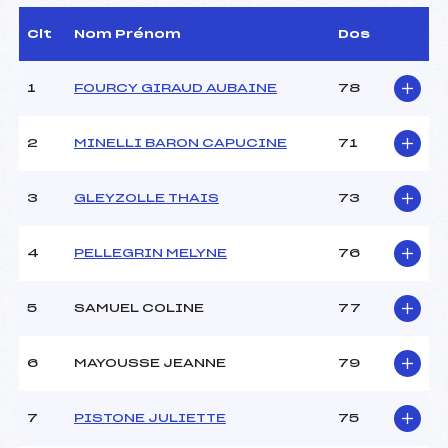
D.T Adjoint :
–
Dir. Epreuve :
GAULIER SYLVAIN (DA)
Clt
Nom Prénom
Dos
1
FOURCY GIRAUD AUBAINE
78
CARACTÉRISTIQUES DE LA PISTE
Piste :
BOIS BARBU –
2
MINELLI BARON CAPUCINE
71
CORRENCON
Distance :
2.4 km
Point Haut :
–
3
GLEYZOLLE THAIS
73
Point Bas :
–
Montée Tot. :
–
4
PELLEGRIN MELYNE
76
Montée Max. :
–
Homologation :
–
5
SAMUEL COLINE
77
Pénalité appliquée :
–
6
MAYOUSSE JEANNE
79
Catégorie :
U17
7
PISTONE JULIETTE
75