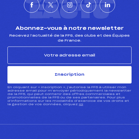
L'ACTU
Abonnez-vous à notre newsletter
Recevez l’actualité de la FFS, des clubs et des Équipes
de France.
Inscription
En cliquant sur « inscription », j’autorise la FFS à utiliser mon
adresse email pour m’envoyer périodiquement la newsletter
de la FFS, qui peut contenir des offres commerciales et
promotionnelles de la FFS ou de ses partenaires. Pour plus
d’informations sur les modalités d’exercice de vos droits et
la gestion de vos données, cliquez
ici