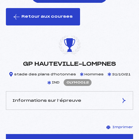
Retour aux courses
foi(s) le ski
GP HAUTEVILLE-LOMPNES
stade des plans d'hotonnes
Hommes
31/10/21
IND
OLYM0012
Informations sur l’épreuve
JURY DE COMPÉTITION
Imprimer
Délégué Technique :
BERTHET GILLES (LY)
D.T Adjoint :
–