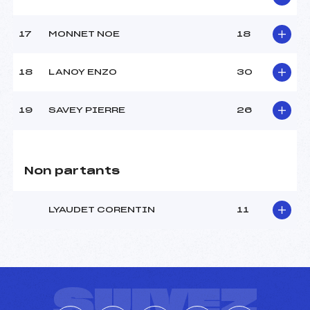
17
MONNET NOE
18
18
LANOY ENZO
30
19
SAVEY PIERRE
26
Non partants
LYAUDET CORENTIN
11
SUIVEZ