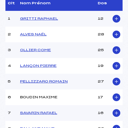
Dir. Epreuve :
TAVEL PATRICK (LY)
Clt
Nom Prénom
Dos
1
GRITTI RAPHAEL
12
CARACTÉRISTIQUES DE LA PISTE
Piste :
stade de biathlon
2
ALVES NAËL
28
Distance :
3 km
Point Haut :
–
3
OLLIER COME
25
Point Bas :
–
Montée Tot. :
–
Montée Max. :
–
4
LANÇON PIERRE
19
Homologation :
–
5
PELLIZZARO ROMAIN
27
Pénalité appliquée :
–
Catégorie :
U13
6
BOUDIN MAXIME
17
7
SAVARIN RAFAEL
16