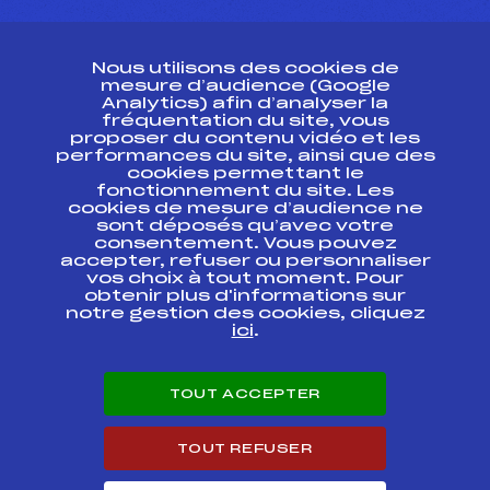
CONTACT
Nous utilisons des cookies de
ESPACE PRESSE
mesure d’audience (Google
Analytics) afin d’analyser la
fréquentation du site, vous
Ressources
proposer du contenu vidéo et les
performances du site, ainsi que des
Pass’Neige
cookies permettant le
Projet sportif fédéral
fonctionnement du site. Les
cookies de mesure d’audience ne
Projet de performance fédéral
sont déposés qu’avec votre
Antidopage
consentement. Vous pouvez
Pôle Développement, Formation, Suivi
accepter, refuser ou personnaliser
Scientifique
vos choix à tout moment. Pour
Listes ministérielles
obtenir plus d'informations sur
notre gestion des cookies, cliquez
Pôle vie de l’athlète
ici
.
Enseignement professionnel
Informatique et chronométrage
Circuits
TOUT ACCEPTER
Carrières
Développement des habiletés mentales
TOUT REFUSER