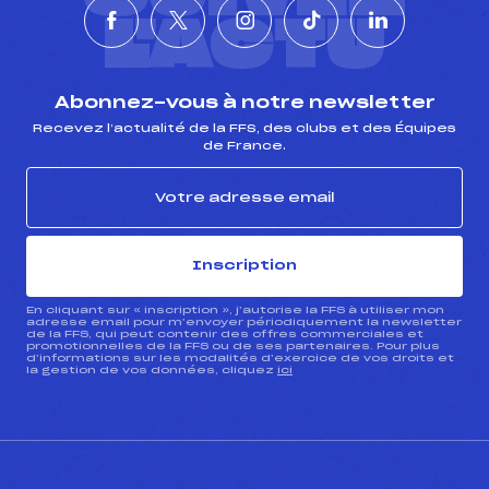
L'ACTU
Abonnez-vous à notre newsletter
Recevez l’actualité de la FFS, des clubs et des Équipes
de France.
Inscription
En cliquant sur « inscription », j’autorise la FFS à utiliser mon
adresse email pour m’envoyer périodiquement la newsletter
de la FFS, qui peut contenir des offres commerciales et
promotionnelles de la FFS ou de ses partenaires. Pour plus
d’informations sur les modalités d’exercice de vos droits et
la gestion de vos données, cliquez
ici